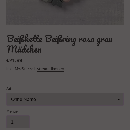
Beißkette Beißring rosa grau
Mädchen
Normaler
€21,99
Preis
inkl. MwSt. zzgl.
Versandkosten
Art
Menge