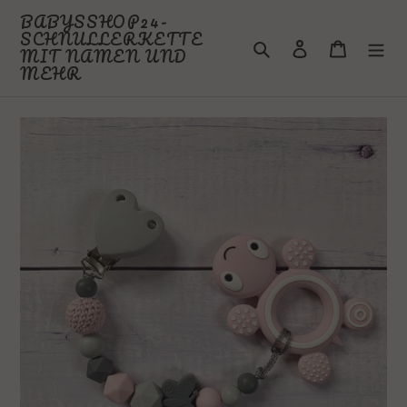
Direkt
BABYSSHOP24-
zum
SCHNULLERKETTE
Suchen
Einloggen
Warenkor
Inhalt
MIT NAMEN UND
MEHR