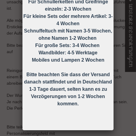
★ UNSERE BEWERTUNGEN
Für Schnullerketten und Greifringe
unsachgemäßen Gebrauch der Schnullerkette zurück zuführen
ist.
einzeln: 2-3 Wochen
Für kleine Sets oder mehrere Artikel: 3-
Alle möglichen Unfälle und Verletzungen wie z.B. Verschlucken,
4 Wochen
Ersticken, Strangulieren ect. können durch die Wahrnehmung
Schnuffeltuch mit Namen 3-5 Wochen,
der Aufsichtspflicht vermieden werden!
ohne Namen 1-2 Wochen
Für große Sets: 3-4 Wochen
Bitte beachten Sie die Gebrauchsanweisung und bewahren Sie
auf
Wandbilder: 4-5 Werktage
Mobiles und Lampen 2 Wochen
Reinigung: Sie können die Schnullerkette ganz einfach mit
Bitte beachten Sie dass der Versand
einem Baby-Feuchttuch oder einem anderen feuchten Tuch
danach stattfindet und in Deutschland
abreiben.
1-3 Tage dauert, selten kann es zu
Der Wunschname kann bis zu 10 Buchstaben haben.
Verzögerungen von 1-2 Wochen
Je nach Länge des Namens, werden weniger Perlen dran sein.
kommen.
Die Perlen sind aus silikon, zum Beißen geeignet.
Bitte teilen Sie mir den Namen des Kindes im
Personalisierungsfeld mit