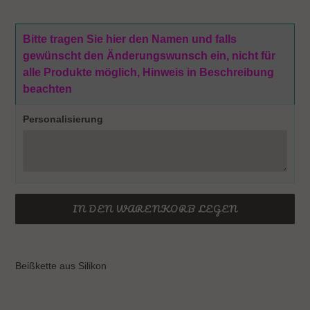
Bitte tragen Sie hier den Namen und falls
gewünscht den Änderungswunsch ein, nicht für
alle Produkte möglich, Hinweis in Beschreibung
beachten
Personalisierung
IN DEN WARENKORB LEGEN
Produkt
wird
Beißkette aus Silikon
zum
Warenkorb
hinzugefügt