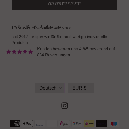
ABONNIEREN
Liebevolle Handarbeit seit 2017
seit 2017 fertigen wir für Sie hochwertige individuelle
Produkte
Kunden bewerten uns 4.8/5 basierend auf
834 Bewertungen.
S
W
Deutsch
EUR €
P
Ä
R
H
A
R
Instagram
C
U
H
N
E
G
Zahlungsmethoden