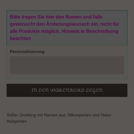
Bitte tragen Sie hier den Namen und falls
gewünscht den Änderungswunsch ein, nicht für
alle Produkte möglich, Hinweis in Beschreibung
beachten
Personalisierung
IN DEN WARENKORB LEGEN
Produkt
wird
Süßer Greifring mit Namen aus Silikonperlen und Natur-
zum
Holzperlen
Warenkorb
hinzugefügt