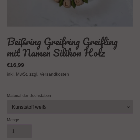
Beißring Greifring Greifling
mit Namen Silikon Holz
Normaler
€16,99
Preis
inkl. MwSt. zzgl.
Versandkosten
Material der Buchstaben
Menge