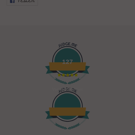
TEILEN
FACEBOOK
TEILEN
127
Verified Reviews