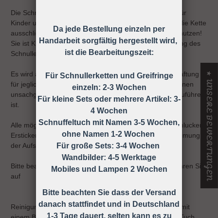
Die Schnullerkette darf nicht unbefestigt als Spielzeug für
Kinder unter 36 Monaten verwendet werden, daher ist die Kette
Da jede Bestellung einzeln per
ausschließlich unter Aufsicht eines Erwachsenen zu benutzen!
Handarbeit sorgfältig hergestellt wird,
Sie ist KEIN Spielzeug, sondern dient nur zur Befestigung des
ist die Bearbeitungszeit:
Schnullers an der Kleidung.
Es wird ausdrücklich darauf hingewiesen, dass keine Haftung
★ UNSERE BEWERTUNGEN
Für Schnullerketten und Greifringe
für jegliche Art von Risiken übernommen wird, die auf einen
einzeln: 2-3 Wochen
unsachgemäßen Gebrauch der Schnullerkette zurück zuführen
Für kleine Sets oder mehrere Artikel: 3-
ist.
4 Wochen
Schnuffeltuch mit Namen 3-5 Wochen,
Alle möglichen Unfälle und Verletzungen wie z.B. Verschlucken,
ohne Namen 1-2 Wochen
Ersticken, Strangulieren ect. können durch die Wahrnehmung
der Aufsichtspflicht vermieden werden!
Für große Sets: 3-4 Wochen
Wandbilder: 4-5 Werktage
Bitte beachten Sie die Gebrauchsanweisung und bewahren Sie
Mobiles und Lampen 2 Wochen
auf
Bitte beachten Sie dass der Versand
danach stattfindet und in Deutschland
Reinigung: Sie können die Schnullerkette ganz einfach mit
1-3 Tage dauert, selten kann es zu
einem Baby-Feuchttuch oder einem anderen feuchten Tuch