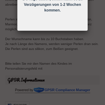
abreiben.
Verzögerungen von 1-2 Wochen
kommen.
Perlen in hellblau, dunkelblau, türkis, grau, weiß, mintgrün,
Marmor, froschgrün, rosa, pink, lila, flieder, beige, schwarz
möglich
Der Wunschname kann bis zu 10 Buchstaben haben.
Je nach Länge des Namens, werden weniger Perlen dran sein.
Die Perlen sind aus silikon, zum Beißen geeignet.
Bitte teilen Sie mir den Namen des Kindes im
Personalisierungsfeld mit
GPSR Informationen
Powered by
GPSR Compliance Manager
AUF