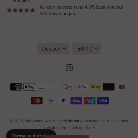
Produkte
Kunden bewerten uns 4.8/5 basierend auf
834 Bewertungen.
S
W
Deutsch
EUR €
P
Ä
R
H
A
R
Instagram
C
U
H
N
E
G
Zahlungsmethoden
© 2026,
Babysshop24-Schnullerkette mit Namen und mehr
-alle Fotos
sind urheberrechtlich geschützt