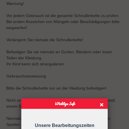
Warnung!
Vor jedem Gebrauch ist die gesamte Schnullerkette zu prüfen.
Bei ersten Anzeichen von Mängeln oder Beschädigungen bitte
wegwerfen!
Verlängern Sie niemals die Schnullerkette!
Befestigen Sie sie niemals an Gurten, Bändern oder losen
Teilen der Kleidung.
Ihr Kind kann sich strangulieren.
Gebrauchsanweisung
Bitte die Schnullerkette nur an der Kleidung befestigen!
Nicht verwenden, wenn der Säugling sich in einem Laufstall,
Wichtige Info
einem Bett oder einer Wiege befindet
Niemals die Schnullerkette dem Kind ohne Schnuller zum
Spielen geben.
Unsere Bearbeitungszeiten