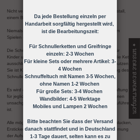
Nicht verwenden, wenn der Säugling sich in einem Laufstall,
Da jede Bestellung einzeln per
einem Bett oder einer Wiege befindet
Handarbeit sorgfältig hergestellt wird,
Niemals die Schnullerkette dem Kind ohne Schnuller zum
ist die Bearbeitungszeit:
Spielen geben.
★ UNSERE BEWERTUNGEN
Für Schnullerketten und Greifringe
Die Schnullerkette darf nicht unbefestigt als Spielzeug für
einzeln: 2-3 Wochen
Kinder unter 36 Monaten verwendet werden, daher ist die Kette
Für kleine Sets oder mehrere Artikel: 3-
ausschließlich unter Aufsicht eines Erwachsenen zu benutzen!
4 Wochen
Sie ist KEIN Spielzeug, sondern dient nur zur Befestigung des
Schnuffeltuch mit Namen 3-5 Wochen,
Schnullers an der Kleidung.
ohne Namen 1-2 Wochen
Es wird ausdrücklich darauf hingewiesen, dass keine Haftung
Für große Sets: 3-4 Wochen
für jegliche Art von Risiken übernommen wird, die auf einen
Wandbilder: 4-5 Werktage
unsachgemäßen Gebrauch der Schnullerkette zurück zuführen
Mobiles und Lampen 2 Wochen
ist.
Bitte beachten Sie dass der Versand
Alle möglichen Unfälle und Verletzungen wie z.B. Verschlucken,
danach stattfindet und in Deutschland
Ersticken, Strangulieren ect. können durch die Wahrnehmung
der Aufsichtspflicht vermieden werden!
1-3 Tage dauert, selten kann es zu