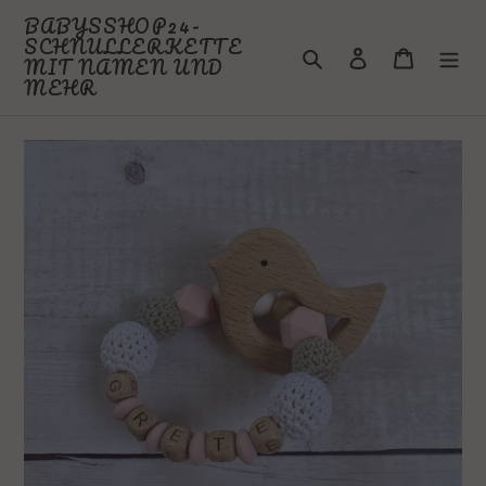
Direkt
BABYSSHOP24-
zum
SCHNULLERKETTE
Suchen
Einloggen
Warenkor
Inhalt
MIT NAMEN UND
MEHR