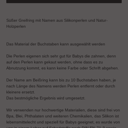
Produkt
wird
Süßer Greifring mit Namen aus Silikonperlen und Natur-
zum
Holzperlen
Warenkorb
hinzugefügt
Das Material der Buchstaben kann ausgewählt werden
Die Perlen eigenen sich sehr gut für Babys die zahnen, denn
auf den Perlen kann gekaut werden, ohne dass es zu
Abnutzung kommt, es kann keine Farbe oder Schrift abgehen.
Der Name am Beißring kann bis zu 10 Buchstaben haben, je
nach Länge des Namens werden Perlen entfernt oder durch
kleinere ersetzt.
Das bestmögliche Ergebnis wird umgesetzt.
Wir verwenden nur hochwertige Materialien, diese sind frei von
Bpa, Blei, Phthalaten und weiteren Chemikalien, das Silikon ist
lebensmittelecht und speziell für Babys geeignet, es wurde von
uns in einem Labor auf Schadstoffe nach DIN EN-71-3 sowie