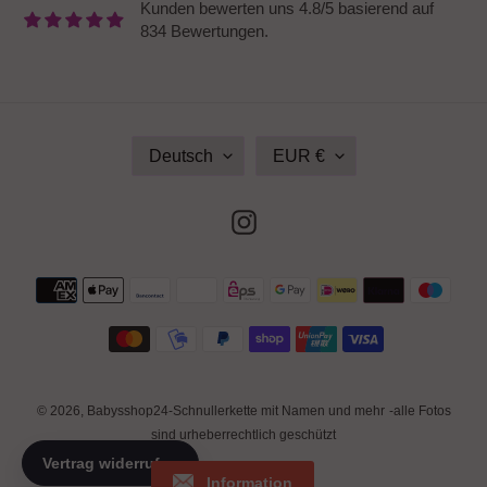
Kunden bewerten uns 4.8/5 basierend auf
834 Bewertungen.
S
W
Deutsch
EUR €
P
Ä
R
H
A
R
Instagram
C
U
H
N
E
G
Zahlungsmethoden
© 2026,
Babysshop24-Schnullerkette mit Namen und mehr
-alle Fotos
sind urheberrechtlich geschützt
Information