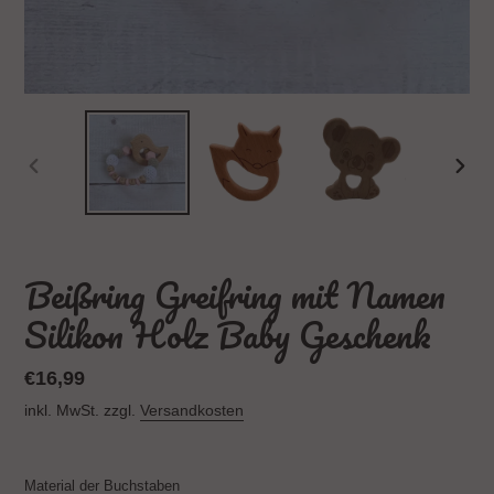
VORHERIGER
NÄC
SCHIEBER
SCH
Beißring Greifring mit Namen
Silikon Holz Baby Geschenk
Normaler
€16,99
Preis
inkl. MwSt. zzgl.
Versandkosten
Material der Buchstaben