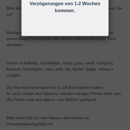
Verzögerungen von 1-2 Wochen
Bitte beachten Sie die Gebrauchsanweisung und bewahren Sie
kommen.
auf
Reinigung: Sie können die Schnullerkette ganz einfach mit
einem Baby-Feuchttuch oder einem anderen feuchten Tuch
abreiben.
Perlen in hellblau, dunkelblau, türkis, grau, weiß, mintgrün,
Marmor, froschgrün, rosa, pink, lila, flieder, beige, schwarz
möglich
Der Wunschname kann bis zu 10 Buchstaben haben.
Je nach Länge des Namens, werden weniger Perlen dran sein.
Die Perlen sind aus silikon, zum Beißen geeignet.
Bitte teilen Sie mir den Namen des Kindes im
Personalisierungsfeld mit