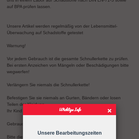
auf BPA prüfen lassen.
Unsere Artikel werden regelmäßig von der Lebensmittel-
Überwachung auf Schadstoffe getestet
Warnung!
Vor jedem Gebrauch ist die gesamte Schnullerkette zu prüfen.
Bei ersten Anzeichen von Mängeln oder Beschädigungen bitte
wegwerfen!
Verlängern Sie niemals die Schnullerkette!
Befestigen Sie sie niemals an Gurten, Bändern oder losen
Teilen der Kleidung.
Wichtige Info
Ihr Kind kann sich strangulieren.
Gebrauchsanweisung
Unsere Bearbeitungszeiten
Bitte die Schnullerkette nur an der Kleidung befestigen!