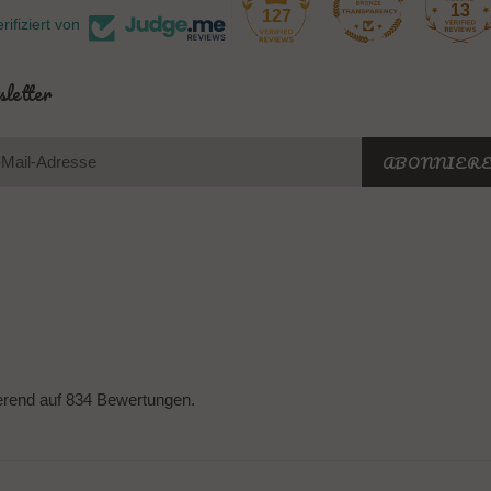
13
127
rifiziert von
letter
ABONNIER
erend auf 834 Bewertungen.