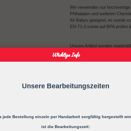
Wir verwenden nur hochwertige Ma
Phthalaten und weiteren Chemikal
für Babys geeignet, es wurde v
EN-71-3 sowie auf BPA prüfen l
Unsere Artikel werden regelmä
Schadstoffe getestet
Wichtige Info
Warnung!
Vor jedem Gebrauch ist die ges
Bei ersten Anzeichen von Mäng
Unsere Bearbeitungszeiten
Verlängern Sie niemals die Schnu
Befestigen Sie sie niemals an G
Ihr Kind kann sich strangulieren.
a jede Bestellung einzeln per Handarbeit sorgfältig hergestellt wir
ist die Bearbeitungszeit:
Gebrauchsanweisung