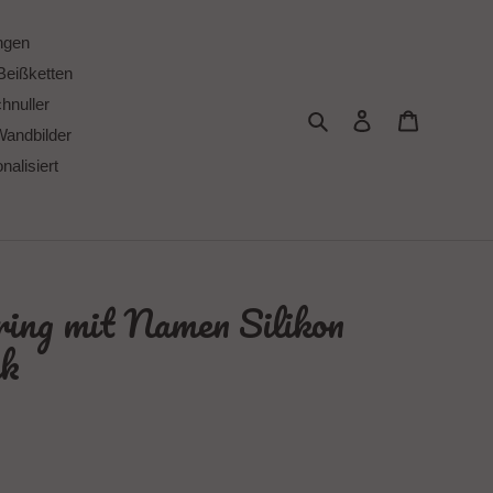
ngen
Beißketten
chnuller
Suchen
Einloggen
Warenkor
Wandbilder
alisiert
ring mit Namen Silikon
nk