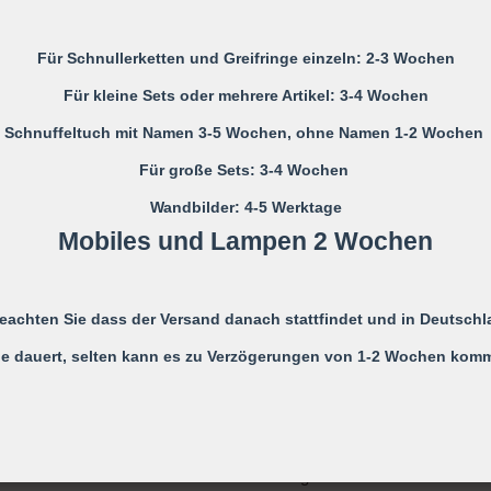
Bitte die Schnullerkette nur an d
Für Schnullerketten und Greifringe einzeln: 2-3 Wochen
Nicht verwenden, wenn der Säugl
Für kleine Sets oder mehrere Artikel: 3-4 Wochen
einer Wiege befindet
Schnuffeltuch mit Namen 3-5 Wochen, ohne Namen 1-2 Wochen
Niemals die Schnullerkette dem
Für große Sets: 3-4 Wochen
Wandbilder: 4-5 Werktage
Die Schnullerkette darf nicht unb
Monaten verwendet werden, daher
Mobiles und Lampen 2 Wochen
eines Erwachsenen zu benutze
Sie ist KEIN Spielzeug, sondern
Kleidung.
beachten Sie dass der Versand danach stattfindet und in Deutschl
Es wird ausdrücklich darauf hin
e dauert, selten kann es zu Verzögerungen von 1-2 Wochen kom
Risiken übernommen wird, die
Schnullerkette zurück zuführen i
Alle möglichen Unfälle und Verl
Strangulieren ect. können durc