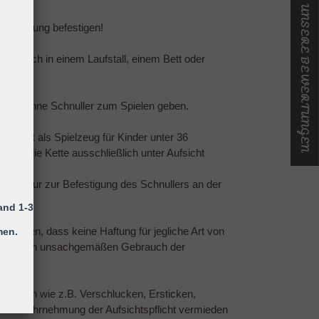
★ UNSERE BEWERTUNGEN
er Kleidung befestigen!
ing sich in einem Laufstall, einem Bett oder
 Kind ohne Schnuller zum Spielen geben.
efestigt als Spielzeug für Kinder unter 36
 ist die Kette ausschließlich unter Aufsicht
n!
 dient nur zur Befestigung des Schnullers an der
and 1-3
gewiesen, dass keine Haftung für jegliche Art von
men.
 auf einen unsachgemäßen Gebrauch der
st.
etzungen wie z.B. Verschlucken, Ersticken,
h die Wahrnehmung der Aufsichtspflicht vermieden