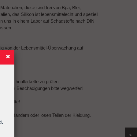
terialien, diese sind frei von Bpa, Blei,
ien, das Silikon ist lebensmittelecht und speziell
on uns in einem Labor auf Schadstoffe nach DIN
assen.
ßig von der Lebensmittel-Überwachung auf
amte Schnullerkette zu prüfen.
eln oder Beschädigungen bitte wegwerfen!
llerkette!
urten, Bändern oder losen Teilen der Kleidung.
d,