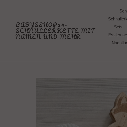
Direkt
zum
Schn
Inhalt
Schnullerk
BABYSSHOP24-
Sets
SCHNULLERKETTE MIT
NAMEN UND MEHR
Esslernsc
Nachtl