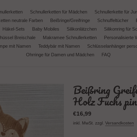
ullerketten
Schnullerketten für Mädchen
Schnullerkette für Ju
etten neutrale Farben
Beißringe/Greifringe
Schnuffeltücher
Häkel-Sets
Baby Mobiles
Silikonlätzchen
Silikonring für S
hüssel Breischale
Makramee Schnullerketten
Personalisierte 
ampe mit Namen
Teddybär mit Namen
Schlüsselanhänger person
Ohrringe für Damen und Mädchen
FAQ
Beißring Greif
Holz Fuchs pi
Normaler
€16,99
Preis
inkl. MwSt. zzgl.
Versandkosten