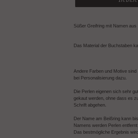
IN DE
Produkt
wird
Süßer Greifring mit Namen aus 
zum
Warenkorb
hinzugefügt
Das Material der Buchstaben k
Andere Farben und Motive sind
bei Personalisierung dazu.
Die Perlen eigenen sich sehr gu
gekaut werden, ohne dass es z
Schrift abgehen.
Der Name am Beißring kann bis
Namens werden Perlen entfernt o
Das bestmögliche Ergebnis wir