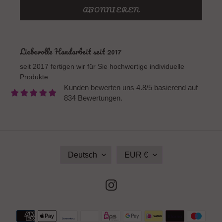
ABONNIEREN
Liebevolle Handarbeit seit 2017
seit 2017 fertigen wir für Sie hochwertige individuelle
Produkte
Kunden bewerten uns 4.8/5 basierend auf
834 Bewertungen.
S
W
Deutsch
EUR €
P
Ä
R
H
A
R
Instagram
C
U
H
N
E
G
Zahlungsmethoden