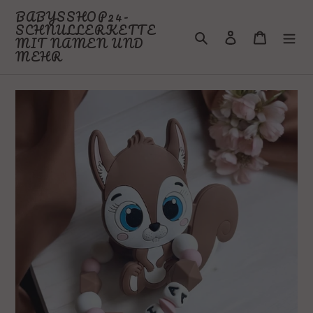
Direkt
BABYSSHOP24-
zum
SCHNULLERKETTE
Suchen
Einloggen
Warenkor
Inhalt
MIT NAMEN UND
MEHR