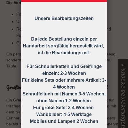
Die Vorteile eines Greiflings:
Fördert die Hand-Augen-Koordination
Unsere Bearbeitungszeiten
Unterstützt die Entwicklung der Feinmotorik
Regt die Sinne durch verschiedene Materialien und
Formen an
Da jede Bestellung einzeln per
Gibt Sicherheit durch vertraute Haptik
Handarbeit sorgfältig hergestellt wird,
ist die Bearbeitungszeit:
Ein personalisierter Greifling ist nicht nur ein tolles Spielzeug,
sondern auch ein individuelles Geschenk zur Geburt oder
★ UNSERE BEWERTUNGEN
Taufe.
Für Schnullerketten und Greifringe
einzeln: 2-3 Wochen
Für kleine Sets oder mehrere Artikel: 3-
Greifling mit Namen – Das ideale Geschenk zur Geburt
4 Wochen
Schnuffeltuch mit Namen 3-5 Wochen,
Ein
Greifling mit Namen
ist ein wunderbares Geschenk für
ohne Namen 1-2 Wochen
frischgebackene Eltern. Durch die individuelle Gestaltung mit
Für große Sets: 3-4 Wochen
dem Namen des Babys wird er zu einem einzigartigen
Wandbilder: 4-5 Werktage
Erinnerungsstück, das oft lange aufbewahrt wird. Besonders
Mobiles und Lampen 2 Wochen
beliebt sind Greiflinge aus Holz oder Silikon, da sie angenehm