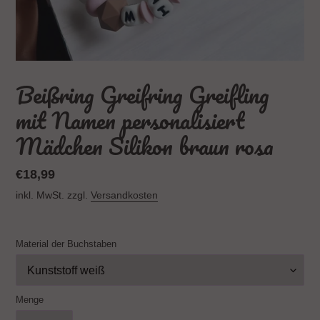
Beißring Greifring Greifling
mit Namen personalisiert
Mädchen Silikon braun rosa
Normaler
€18,99
Preis
inkl. MwSt. zzgl.
Versandkosten
Material der Buchstaben
Menge