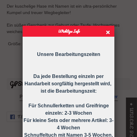
wird
Der kuschelige Hase mit Namen ist ein ultra-persönlicher
zum
Kumpel und treuer Wegbegleiter!
Warenkorb
hinzugefügt
Ein süßes Geschenk zur Geburt oder Taufe. Hochwertiges
Wichtige Info
weiches Material, perfekt zum Kuscheln.
Größe: 30cm
Unsere Bearbeitungszeiten
Da jede Bestellung einzeln per
GPSR Informationen
Handarbeit sorgfältig hergestellt wird,
ist die Bearbeitungszeit:
Powered by
GPSR Compliance Manager
Für Schnullerketten und Greifringe
einzeln: 2-3 Wochen
AUF
TEILEN
FACEBOOK
Für kleine Sets oder mehrere Artikel: 3-
TEILEN
4 Wochen
Schnuffeltuch mit Namen 3-5 Wochen,