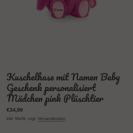
Kuschelhase mit Namen Baby
Geschenk personalisiert
Mädchen pink Plüschtier
Normaler
€34,99
Preis
inkl. MwSt. zzgl.
Versandkosten