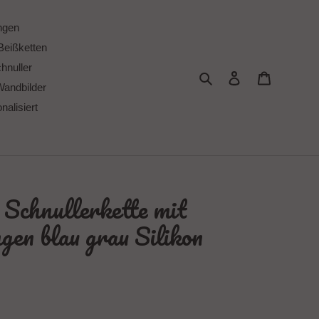
ngen
Beißketten
chnuller
Suchen
Einloggen
Warenkor
Wandbilder
alisiert
 Schnullerkette mit
en blau grau Silikon