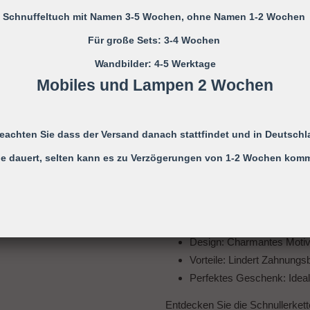
garantiert eine lange Lebensdau
Schnuffeltuch mit Namen 3-5 Wochen, ohne Namen 1-2 Wochen
Für große Sets: 3-4 Wochen
Perfektes Geschenk zur Geburt
Wandbilder: 4-5 Werktage
Diese personalisierte Schnuller
Mobiles und Lampen 2 Wochen
Geburt oder Taufe. Das individu
machen sie zu einem unvergess
gleichermaßen schätzen werde
beachten Sie dass der Versand danach stattfindet und in Deutschl
Zusammenfassung
e dauert, selten kann es zu Verzögerungen von 1-2 Wochen kom
Produkt
: Schnullerkette m
Material
: Hochwertiges, BP
Personalisierung
: Bis zu 
Zwischenperlen)
Design
: Charmantes Motiv
Vorteile
: Lindert Zahnungsb
Perfektes Geschenk
: Idea
Entdecken Sie die
Schnullerket