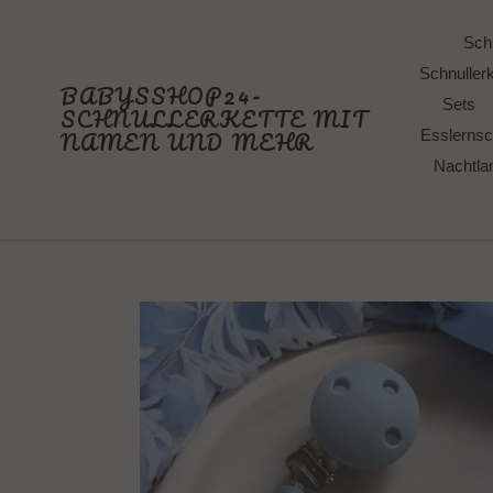
Direkt
zum
Schn
Inhalt
Schnullerk
BABYSSHOP24-
Sets
SCHNULLERKETTE MIT
NAMEN UND MEHR
Esslernsc
Nachtl