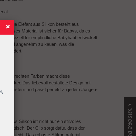
rial
n Junge Elefant aus Silikon
besteht aus
n. Dieses Material ist sicher für Babys, da es
 und speziell für empfindliche Babyhaut entwickelt
weich und angenehm zu kauen, was die
ys lindert.
in kindgerechten Farben macht diese
Hingucker. Das liebevoll gestaltete Design mit
aby begeistern und passt perfekt zu jedem Jungen-
d,
unge aus Silikon
ist nicht nur ein stilvolles
t praktisch. Der Clip sorgt dafür, dass der
sauber bleibt. Das robuste Silikonmaterial