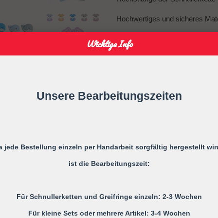
Hochwertiges und sicheres Mate
Unsere
Schnullerkette mit Name
Wichtige Info
hochwertigem, BPA-freiem Siliko
keine schädlichen Stoffe enthält
wurde. Die Silikonperlen sind 
Zahnungsbeschwerden Ihres Bab
Unsere Bearbeitungszeiten
Charmantes Design
Das niedliche Elefanten-Motiv 
Schnullerkette zu einem echten 
kleinen Dino-Details wird Ihr B
a jede Bestellung einzeln per Handarbeit sorgfältig hergestellt wir
Outfit.
ist die Bearbeitungszeit:
Praktisch und langlebig
Die
Schnullerkette mit Namen J
Für Schnullerketten und Greifringe einzeln: 2-3 Wochen
Accessoire, sondern auch äußers
Für kleine Sets oder mehrere Artikel: 3-4 Wochen
Schnuller immer griffbereit und 