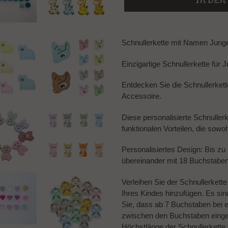
IN DE
Produkt
wird
Schnullerkette mit Namen Junge
zum
Warenkorb
Einzigartige Schnullerkette für 
hinzugefügt
Entdecken Sie die
Schnullerket
Accessoire.
Diese personalisierte Schnuller
funktionalen Vorteilen, die sowo
Personalisiertes Design: Bis z
übereinander mit 18 Buchstabe
Verleihen Sie der Schnullerkett
Ihres Kindes hinzufügen. Es sin
Sie, dass ab 7 Buchstaben bei
zwischen den Buchstaben eingef
Höchstlänge der Schnullerkette 