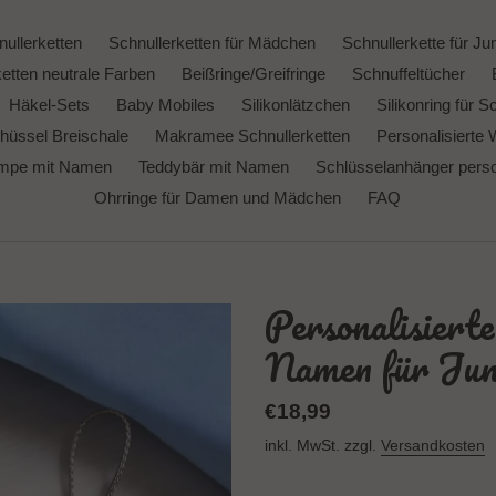
ullerketten
Schnullerketten für Mädchen
Schnullerkette für Ju
etten neutrale Farben
Beißringe/Greifringe
Schnuffeltücher
Häkel-Sets
Baby Mobiles
Silikonlätzchen
Silikonring für S
hüssel Breischale
Makramee Schnullerketten
Personalisierte 
ampe mit Namen
Teddybär mit Namen
Schlüsselanhänger person
Ohrringe für Damen und Mädchen
FAQ
Personalisierte
Namen für Jung
Normaler
€18,99
Preis
inkl. MwSt. zzgl.
Versandkosten