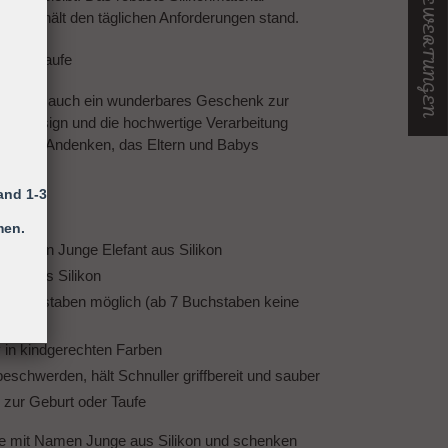
★ UNSERE BEWERTUNGEN
er und hält den täglichen Anforderungen stand.
 oder Taufe
kette ist auch ein wunderbares Geschenk zur
elle Design und die hochwertige Verarbeitung
lichen Andenken, das Eltern und Babys
n.
and 1-3
men.
it Namen Junge Elefant aus Silikon
A-freies Silikon
10 Buchstaben möglich (ab 7 Buchstaben keine
 in kindgerechten Farben
eschwerden, hält Schnuller griffbereit und sauber
l zur Geburt oder Taufe
te mit Namen Junge aus Silikon
und schenken