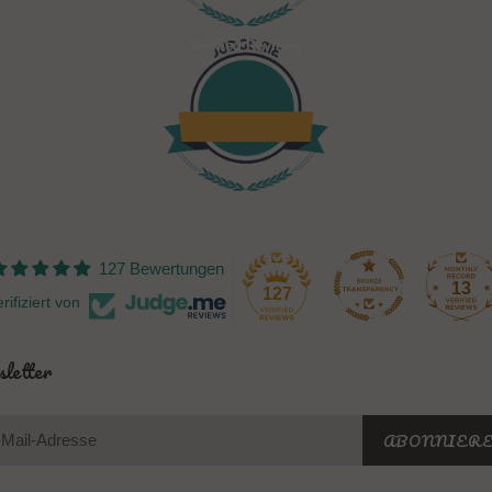
Verified Reviews
127 Bewertungen
13
127
rifiziert von
letter
ABONNIER