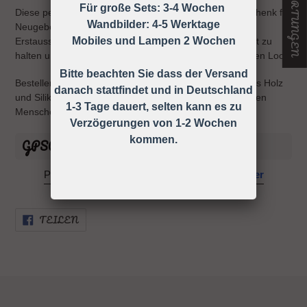
Für große Sets: 3-4 Wochen
Diese personalisierte Schnullerkette ist das ideale Geschenk für
Wandbilder: 4-5 Werktage
Neugeborene und eine wunderbare Ergänzung für die
Mobiles und Lampen 2 Wochen
Erstausstattung. Sie hilft, den Schnuller immer griffbereit zu
halten und verleiht Ihrem Baby gleichzeitig einen stilvollen Look.
Bitte beachten Sie dass der Versand
Bestellen Sie jetzt Ihre personalisierte Schnullerkette aus Holz
danach stattfindet und in Deutschland
und Silikon und machen Sie Ihrem Kind oder einem lieben
1-3 Tage dauert, selten kann es zu
Menschen eine Freude!
Verzögerungen von 1-2 Wochen
kommen.
GPSR Informationen
Powered by
GPSR Compliance Manager
AUF
TEILEN
FACEBOOK
TEILEN