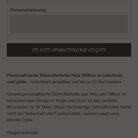
Personalisierung
IN DEN WARENKORB LEGEN
Produkt
wird
Personalisierte Schnullerkette Holz Silikon in naturholz
zum
und grün
– Individuell gestaltbar mit bis zu 10 Buchstaben
Warenkorb
hinzugefügt
Unsere personalisierte Schnullerkette aus Holz und Silikon im
bezaubernden Design in beige und Grün ist das perfekte
Accessoire für Ihr Baby. Diese hochwertige Schnullerkette bietet
nicht nur Sicherheit und Funktionalität, sondern auch eine
stilvolle Optik.
Hauptmerkmale: