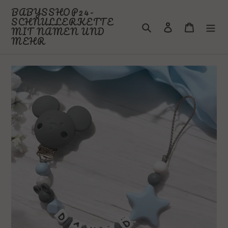
Direkt
BABYSSHOP24-
zum
SCHNULLERKETTE
Suchen
Einloggen
Warenkor
Inhalt
MIT NAMEN UND
MEHR