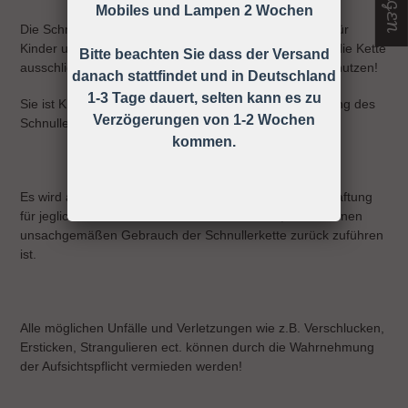
Mobiles und Lampen 2 Wochen
Die Schnullerkette darf nicht unbefestigt als Spielzeug für
Kinder unter 36 Monaten verwendet werden, daher ist die Kette
Bitte beachten Sie dass der Versand
ausschließlich unter Aufsicht eines Erwachsenen zu benutzen!
danach stattfindet und in Deutschland
1-3 Tage dauert, selten kann es zu
Sie ist KEIN Spielzeug, sondern dient nur zur Befestigung des
Verzögerungen von 1-2 Wochen
Schnullers an der Kleidung.
kommen.
Es wird ausdrücklich darauf hingewiesen, dass keine Haftung
für jegliche Art von Risiken übernommen wird, die auf einen
unsachgemäßen Gebrauch der Schnullerkette zurück zuführen
ist.
Alle möglichen Unfälle und Verletzungen wie z.B. Verschlucken,
Ersticken, Strangulieren ect. können durch die Wahrnehmung
der Aufsichtspflicht vermieden werden!