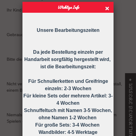
Wichtige Info
Ihr Kind kann sich strangulieren.
Unsere Bearbeitungszeiten
Gebrauchsanweisung
Da jede Bestellung einzeln per
Bitte die Schnullerkette nur an der Kleidung befestigen!
Handarbeit sorgfältig hergestellt wird,
ist die Bearbeitungszeit:
★ UNSERE BEWERTUNGEN
Für Schnullerketten und Greifringe
Nicht verwenden, wenn der Säugling sich in einem Laufstall,
einzeln: 2-3 Wochen
einem Bett oder einer Wiege befindet
Für kleine Sets oder mehrere Artikel: 3-
4 Wochen
Schnuffeltuch mit Namen 3-5 Wochen,
Niemals die Schnullerkette dem Kind ohne Schnuller zum
ohne Namen 1-2 Wochen
Spielen geben.
Für große Sets: 3-4 Wochen
Wandbilder: 4-5 Werktage