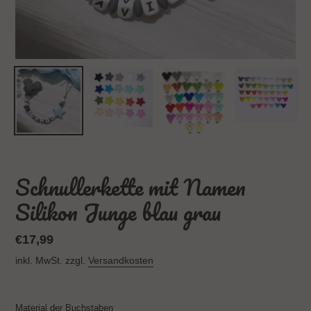
Schnullerkette mit Namen
Silikon Junge blau grau
Normaler
€17,99
Preis
inkl. MwSt. zzgl.
Versandkosten
Material der Buchstaben