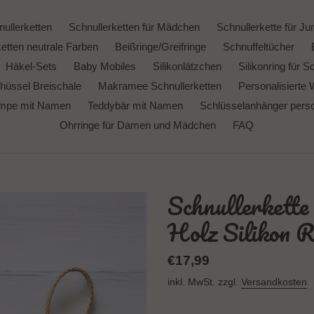
ullerketten
Schnullerketten für Mädchen
Schnullerkette für Ju
etten neutrale Farben
Beißringe/Greifringe
Schnuffeltücher
Häkel-Sets
Baby Mobiles
Silikonlätzchen
Silikonring für S
hüssel Breischale
Makramee Schnullerketten
Personalisierte 
ampe mit Namen
Teddybär mit Namen
Schlüsselanhänger person
Ohrringe für Damen und Mädchen
FAQ
Schnullerkett
Holz Silikon 
Normaler
€17,99
Preis
inkl. MwSt. zzgl.
Versandkosten