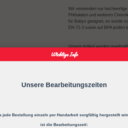
Wir verwenden nur hochwertige Ma
Phthalaten und weiteren Chemikal
für Babys geeignet, es wurde v
EN-71-3 sowie auf BPA prüfen l
Unsere Artikel werden regelmä
Schadstoffe getestet
Wichtige Info
Warnung!
Vor jedem Gebrauch ist die ges
Unsere Bearbeitungszeiten
Bei ersten Anzeichen von Mäng
Verlängern Sie niemals die Schnu
Befestigen Sie sie niemals an G
a jede Bestellung einzeln per Handarbeit sorgfältig hergestellt wir
Ihr Kind kann sich strangulieren.
ist die Bearbeitungszeit:
Gebrauchsanweisung