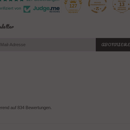
13
127
rifiziert von
letter
ABONNIER
erend auf 834 Bewertungen.