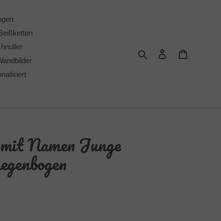
ngen
Beißketten
chnuller
Suchen
Einloggen
Warenkor
Wandbilder
alisiert
e mit Namen Junge
Regenbogen