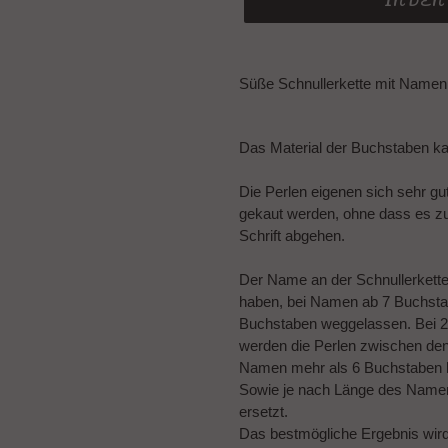
IN DE
Produkt
wird
Süße Schnullerkette mit Namen 
zum
Warenkorb
hinzugefügt
Das Material der Buchstaben k
Die Perlen eigenen sich sehr gu
gekaut werden, ohne dass es z
Schrift abgehen.
Der Name an der Schnullerkett
haben, bei Namen ab 7 Buchsta
Buchstaben weggelassen. Bei 2
werden die Perlen zwischen de
Namen mehr als 6 Buchstaben 
Sowie je nach Länge des Namens
ersetzt.
Das bestmögliche Ergebnis wir