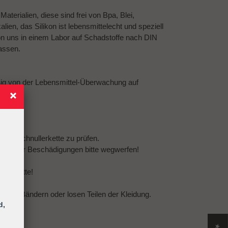
terialien, diese sind frei von Bpa, Blei,
ien, das Silikon ist lebensmittelecht und speziell
on uns in einem Labor auf Schadstoffe nach DIN
assen.
ßig von der Lebensmittel-Überwachung auf
amte Schnullerkette zu prüfen.
eln oder Beschädigungen bitte wegwerfen!
llerkette!
urten, Bändern oder losen Teilen der Kleidung.
d,