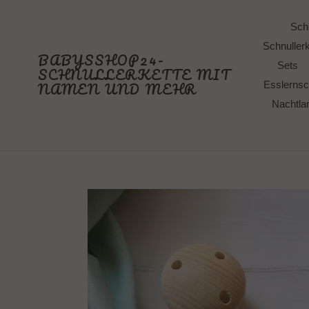
Direkt
zum
Schn
Inhalt
Schnullerk
BABYSSHOP24-
Sets
SCHNULLERKETTE MIT
NAMEN UND MEHR
Esslernsc
Nachtl