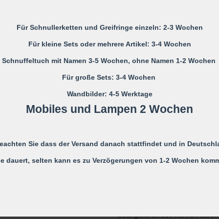
Bitte die Schnullerkette nur an d
Für Schnullerketten und Greifringe einzeln: 2-3 Wochen
Nicht verwenden, wenn der Säugl
Für kleine Sets oder mehrere Artikel: 3-4 Wochen
einer Wiege befindet
Schnuffeltuch mit Namen 3-5 Wochen, ohne Namen 1-2 Wochen
Niemals die Schnullerkette dem
Für große Sets: 3-4 Wochen
Wandbilder: 4-5 Werktage
Die Schnullerkette darf nicht unb
Mobiles und Lampen 2 Wochen
Monaten verwendet werden, daher
eines Erwachsenen zu benutze
Sie ist KEIN Spielzeug, sondern
Kleidung.
beachten Sie dass der Versand danach stattfindet und in Deutschl
e dauert, selten kann es zu Verzögerungen von 1-2 Wochen kom
Es wird ausdrücklich darauf hin
Risiken übernommen wird, die
Schnullerkette zurück zuführen i
Alle möglichen Unfälle und Verl
Strangulieren ect. können durc