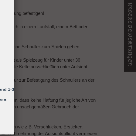
★ UNSERE BEWERTUNGEN
er Kleidung befestigen!
ing sich in einem Laufstall, einem Bett oder
 Kind ohne Schnuller zum Spielen geben.
efestigt als Spielzeug für Kinder unter 36
 ist die Kette ausschließlich unter Aufsicht
n!
 dient nur zur Befestigung des Schnullers an der
and 1-3
men.
gewiesen, dass keine Haftung für jegliche Art von
 auf einen unsachgemäßen Gebrauch der
st.
etzungen wie z.B. Verschlucken, Ersticken,
h die Wahrnehmung der Aufsichtspflicht vermieden