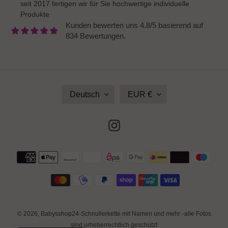
seit 2017 fertigen wir für Sie hochwertige individuelle
Produkte
Kunden bewerten uns 4.8/5 basierend auf
834 Bewertungen.
S
W
Deutsch
EUR €
P
Ä
R
H
A
R
Instagram
C
U
H
N
E
G
Zahlungsmethoden
© 2026,
Babysshop24-Schnullerkette mit Namen und mehr
-alle Fotos
sind urheberrechtlich geschützt