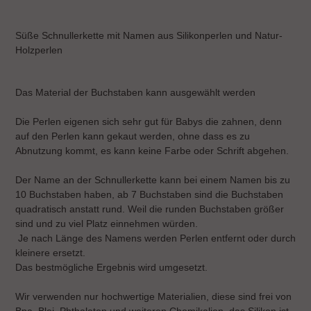
Produkt
wird
Süße Schnullerkette mit Namen aus Silikonperlen und Natur-
zum
Holzperlen
Warenkorb
hinzugefügt
Das Material der Buchstaben kann ausgewählt werden
Die Perlen eigenen sich sehr gut für Babys die zahnen, denn
auf den Perlen kann gekaut werden, ohne dass es zu
Abnutzung kommt, es kann keine Farbe oder Schrift abgehen.
Der Name an der Schnullerkette kann bei einem Namen bis zu
10 Buchstaben haben, ab 7 Buchstaben sind die Buchstaben
quadratisch anstatt rund. Weil die runden Buchstaben größer
sind und zu viel Platz einnehmen würden.
Je nach Länge des Namens werden Perlen entfernt oder durch
kleinere ersetzt.
Das bestmögliche Ergebnis wird umgesetzt.
Wir verwenden nur hochwertige Materialien, diese sind frei von
Bpa, Blei, Phthalaten und weiteren Chemikalien, das Silikon ist