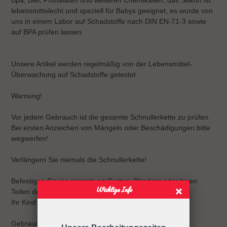
lebensmittelecht und speziell für Babys geeignet, es wurde von
uns in einem Labor auf Schadstoffe nach DIN EN-71-3 sowie
auf BPA prüfen lassen.
Unsere Artikel werden regelmäßig von der Lebensmittel-
Überwachung auf Schadstoffe getestet
Warnung!
Vor jedem Gebrauch ist die gesamte Schnullerkette zu prüfen.
Bei ersten Anzeichen von Mängeln oder Beschädigungen bitte
wegwerfen!
Verlängern Sie niemals die Schnullerkette!
Befestigen Sie sie niemals an Gurten, Bändern oder losen
Wichtige Info
Teilen der Kleidung.
Ihr Kind kann sich strangulieren.
Gebrauchsanweisung