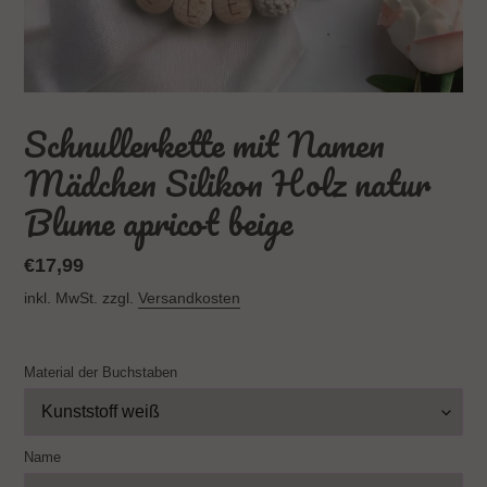
Schnullerkette mit Namen
Mädchen Silikon Holz natur
Blume apricot beige
Normaler
€17,99
Preis
inkl. MwSt. zzgl.
Versandkosten
Material der Buchstaben
Name