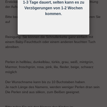
Ersticken, Strangulieren ect. können durch die Wahrnehmung
1-3 Tage dauert, selten kann es zu
der Aufsichtspflicht vermieden werden!
Verzögerungen von 1-2 Wochen
kommen.
Bitte beachten Sie die Gebrauchsanweisung und bewahren Sie
auf
Reinigung: Sie können die Schnullerkette ganz einfach mit
einem Baby-Feuchttuch oder einem anderen feuchten Tuch
abreiben.
Perlen in hellblau, dunkelblau, türkis, grau, weiß, mintgrün,
Marmor, froschgrün, rosa, pink, lila, flieder, beige, schwarz
möglich
Der Wunschname kann bis zu 10 Buchstaben haben.
Je nach Länge des Namens, werden weniger Perlen dran sein.
Die Perlen sind aus silikon, zum Beißen geeignet.
Bitte teilen Sie mir den Namen des Kindes im