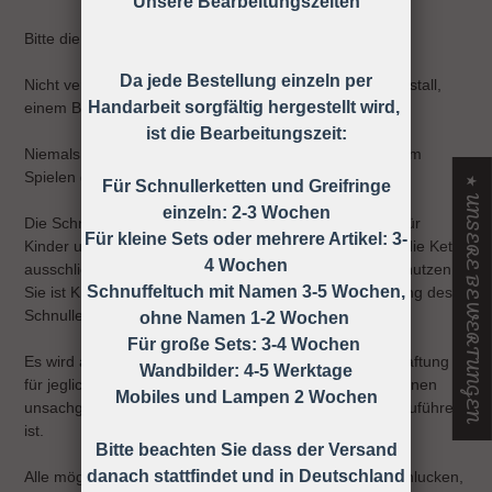
Unsere Bearbeitungszeiten
Bitte die Schnullerkette nur an der Kleidung befestigen!
Da jede Bestellung einzeln per
Nicht verwenden, wenn der Säugling sich in einem Laufstall,
Handarbeit sorgfältig hergestellt wird,
einem Bett oder einer Wiege befindet
ist die Bearbeitungszeit:
Niemals die Schnullerkette dem Kind ohne Schnuller zum
Spielen geben.
★ UNSERE BEWERTUNGEN
Für Schnullerketten und Greifringe
einzeln: 2-3 Wochen
Die Schnullerkette darf nicht unbefestigt als Spielzeug für
Für kleine Sets oder mehrere Artikel: 3-
Kinder unter 36 Monaten verwendet werden, daher ist die Kette
4 Wochen
ausschließlich unter Aufsicht eines Erwachsenen zu benutzen!
Schnuffeltuch mit Namen 3-5 Wochen,
Sie ist KEIN Spielzeug, sondern dient nur zur Befestigung des
Schnullers an der Kleidung.
ohne Namen 1-2 Wochen
Für große Sets: 3-4 Wochen
Es wird ausdrücklich darauf hingewiesen, dass keine Haftung
Wandbilder: 4-5 Werktage
für jegliche Art von Risiken übernommen wird, die auf einen
Mobiles und Lampen 2 Wochen
unsachgemäßen Gebrauch der Schnullerkette zurück zuführen
ist.
Bitte beachten Sie dass der Versand
danach stattfindet und in Deutschland
Alle möglichen Unfälle und Verletzungen wie z.B. Verschlucken,