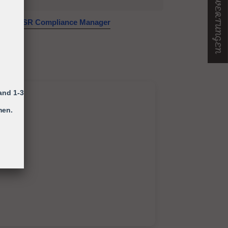
GPSR Compliance Manager
and 1-3
men.