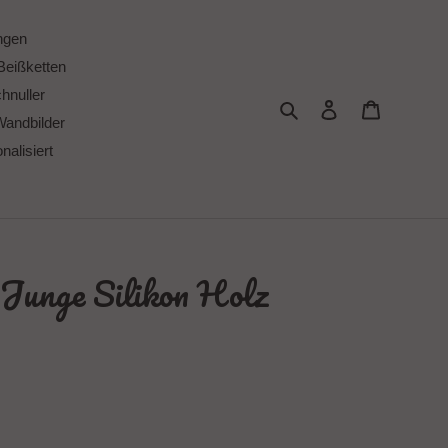
ngen
Beißketten
chnuller
Suchen
Einloggen
Warenkor
Wandbilder
alisiert
 Junge Silikon Holz