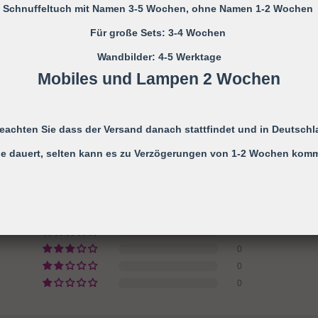
GPSR Informationen
Schnuffeltuch mit Namen 3-5 Wochen, ohne Namen 1-2 Wochen
Powered by
Für große Sets: 3-4 Wochen
Wandbilder: 4-5 Werktage
AUF
Mobiles und Lampen 2 Wochen
TEILEN
FACEBOOK
TEILEN
beachten Sie dass der Versand danach stattfindet und in Deutschl
KUNDENBEWERTUNGEN
e dauert, selten kann es zu Verzögerungen von 1-2 Wochen kom
5.00 von 5
Basierend auf 1 Bewertung
1
0
0
0
0