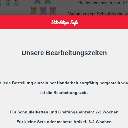
Buchstabenperlen, um die 
Warum unsere Schnullerkette w
Wichtige Info
Sicherheit und Qualität:
Han
unsere Schnullerkette den
Individuelle Gestaltung:
Mit
Schnullerkette zu einem e
Unsere Bearbeitungszeiten
Langlebig und Praktisch:
Ro
Lebensdauer und einfache
Diese personalisierte Schnuller
und eine wunderbare Ergänzung fü
a jede Bestellung einzeln per Handarbeit sorgfältig hergestellt wir
immer griffbereit zu halten und v
Look.
ist die Bearbeitungszeit:
Bestellen Sie jetzt Ihre personal
Naturholz und grau und machen
Für Schnullerketten und Greifringe einzeln: 2-3 Wochen
eine Freude!
Für kleine Sets oder mehrere Artikel: 3-4 Wochen