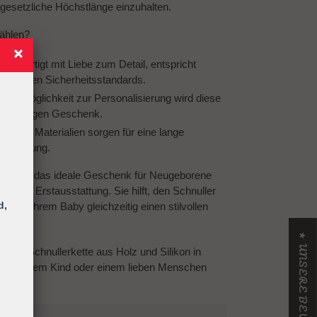
gesetzliche Höchstlänge einzuhalten.
ählen?
dgefertigt mit Liebe zum Detail, entspricht
 höchsten Sicherheitsstandards.
 der Möglichkeit zur Personalisierung wird diese
inzigartigen Geschenk.
buste Materialien sorgen für eine lange
 Reinigung.
kette ist das ideale Geschenk für Neugeborene
r die Erstausstattung. Sie hilft, den Schnuller
d,
erleiht Ihrem Baby gleichzeitig einen stilvollen
★ UNSERE BEWERTUNGEN
isierte Schnullerkette aus Holz und Silikon in
 Sie Ihrem Kind oder einem lieben Menschen