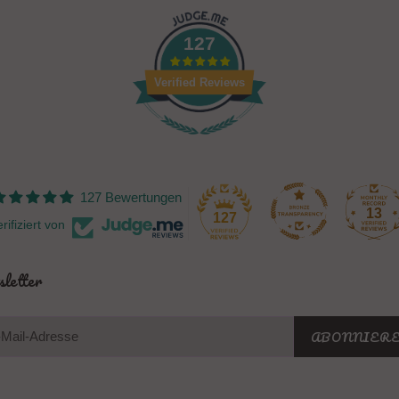
127
Verified Reviews
127 Bewertungen
13
127
rifiziert von
letter
ABONNIER