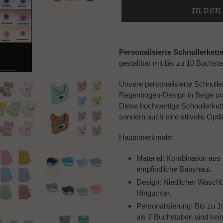
IN DE
Produkt
wird
Personalisierte Schnullerkette
zum
gestaltbar mit bis zu 10 Buchst
Warenkorb
hinzugefügt
Unsere personalisierte Schnulle
Regenbogen-Design in Beige und 
Diese hochwertige Schnullerkette
sondern auch eine stilvolle Optik
Hauptmerkmale:
Material:
Kombination aus H
empfindliche Babyhaut.
Design:
Niedlicher Waschbä
Hingucker.
Personalisierung:
Bis zu 1
als 7 Buchstaben sind ke