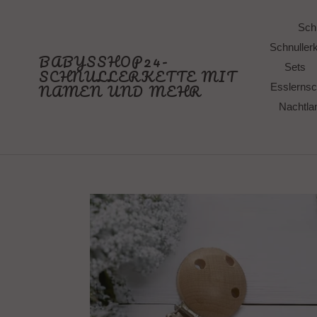
Direkt
zum
Schn
Inhalt
Schnullerk
BABYSSHOP24-
Sets
SCHNULLERKETTE MIT
NAMEN UND MEHR
Esslernsc
Nachtl