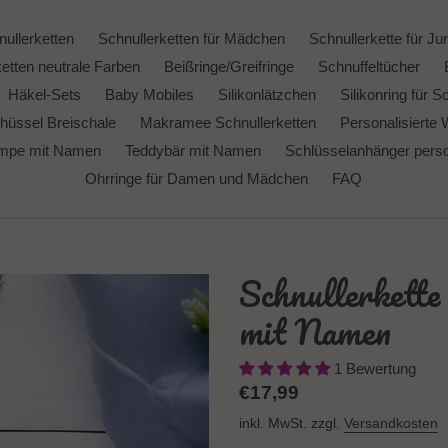
ullerketten
Schnullerketten für Mädchen
Schnullerkette für Ju
etten neutrale Farben
Beißringe/Greifringe
Schnuffeltücher
Häkel-Sets
Baby Mobiles
Silikonlätzchen
Silikonring für S
hüssel Breischale
Makramee Schnullerketten
Personalisierte 
ampe mit Namen
Teddybär mit Namen
Schlüsselanhänger person
Ohrringe für Damen und Mädchen
FAQ
Schnullerkette
mit Namen
1 Bewertung
Normaler
€17,99
Preis
inkl. MwSt. zzgl.
Versandkosten