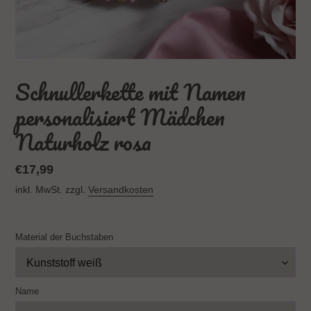
Schnullerkette mit Namen
personalisiert Mädchen
Naturholz rosa
Normaler
€17,99
Preis
inkl. MwSt. zzgl.
Versandkosten
Material der Buchstaben
Name