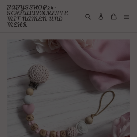
Direkt
BABYSSHOP24-
zum
SCHNULLERKETTE
Suchen
Einloggen
Warenkor
Inhalt
MIT NAMEN UND
MEHR