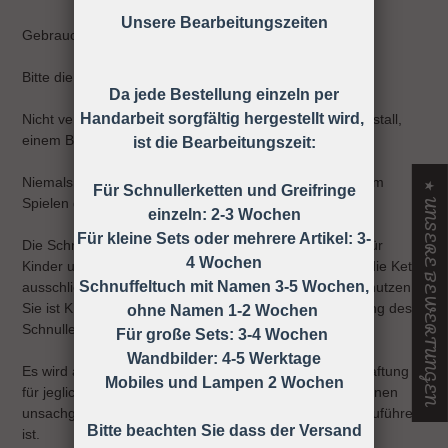
Unsere Bearbeitungszeiten
Gebrauchsanweisung
Bitte die Schnullerkette nur an der Kleidung befestigen!
Da jede Bestellung einzeln per
Handarbeit sorgfältig hergestellt wird,
Nicht verwenden, wenn der Säugling sich in einem Laufstall,
einem Bett oder einer Wiege befindet
ist die Bearbeitungszeit:
Niemals die Schnullerkette dem Kind ohne Schnuller zum
★ UNSERE BEWERTUNGEN
Für Schnullerketten und Greifringe
Spielen geben.
einzeln: 2-3 Wochen
Für kleine Sets oder mehrere Artikel: 3-
Die Schnullerkette darf nicht unbefestigt als Spielzeug für
4 Wochen
Kinder unter 36 Monaten verwendet werden, daher ist die Kette
Schnuffeltuch mit Namen 3-5 Wochen,
ausschließlich unter Aufsicht eines Erwachsenen zu benutzen!
Sie ist KEIN Spielzeug, sondern dient nur zur Befestigung des
ohne Namen 1-2 Wochen
Schnullers an der Kleidung.
Für große Sets: 3-4 Wochen
Wandbilder: 4-5 Werktage
Es wird ausdrücklich darauf hingewiesen, dass keine Haftung
Mobiles und Lampen 2 Wochen
für jegliche Art von Risiken übernommen wird, die auf einen
unsachgemäßen Gebrauch der Schnullerkette zurück zuführen
Bitte beachten Sie dass der Versand
ist.