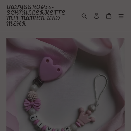
Direkt
BABYSSHOP24-
zum
SCHNULLERKETTE
Suchen
Einloggen
Warenkor
Inhalt
MIT NAMEN UND
MEHR