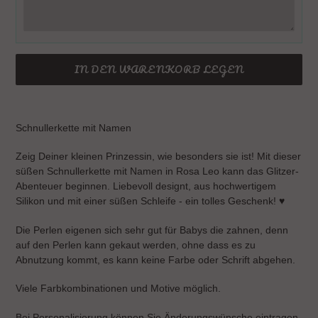
IN DEN WARENKORB LEGEN
Produkt
wird
Schnullerkette mit Namen
zum
Warenkorb
Zeig Deiner kleinen Prinzessin, wie besonders sie ist! Mit dieser
hinzugefügt
süßen Schnullerkette mit Namen in Rosa Leo kann das Glitzer-
Abenteuer beginnen. Liebevoll designt, aus hochwertigem
Silikon und mit einer süßen Schleife - ein tolles Geschenk! ♥
Die Perlen eigenen sich sehr gut für Babys die zahnen, denn
auf den Perlen kann gekaut werden, ohne dass es zu
Abnutzung kommt, es kann keine Farbe oder Schrift abgehen.
Viele Farbkombinationen und Motive möglich.
Bei Personalisierung können Sie Änderungswünsche eintragen.