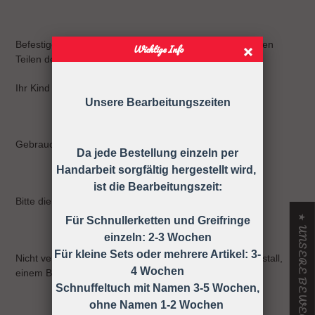
Befestigen Sie sie niemals an Gurten, Bändern oder losen
Wichtige Info
Teilen der Kleidung.
Ihr Kind kann sich strangulieren.
Unsere Bearbeitungszeiten
Gebrauchsanweisung
Da jede Bestellung einzeln per
Handarbeit sorgfältig hergestellt wird,
ist die Bearbeitungszeit:
Bitte die Schnullerkette nur an der Kleidung befestigen!
★ UNSERE BEWERTUNGEN
Für Schnullerketten und Greifringe
einzeln: 2-3 Wochen
Für kleine Sets oder mehrere Artikel: 3-
Nicht verwenden, wenn der Säugling sich in einem Laufstall,
4 Wochen
einem Bett oder einer Wiege befindet
Schnuffeltuch mit Namen 3-5 Wochen,
ohne Namen 1-2 Wochen