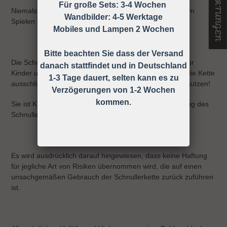
Für große Sets: 3-4 Wochen
Niemals die Schnullerkette dem Kind ohne Schnuller zum
Wandbilder: 4-5 Werktage
Spielen geben.
Mobiles und Lampen 2 Wochen
Bitte beachten Sie dass der Versand
Die Schnullerkette darf nicht unbefestigt als Spielzeug für
danach stattfindet und in Deutschland
Kinder unter 36 Monaten verwendet werden, daher ist die Kette
1-3 Tage dauert, selten kann es zu
ausschließlich unter Aufsicht eines Erwachsenen zu benutzen!
Verzögerungen von 1-2 Wochen
kommen.
Sie ist KEIN Spielzeug, sondern dient nur zur Befestigung des
Schnullers an der Kleidung.
Es wird ausdrücklich darauf hingewiesen, dass keine Haftung
für jegliche Art von Risiken übernommen wird, die auf einen
unsachgemäßen Gebrauch der Schnullerkette zurück zuführen
ist.