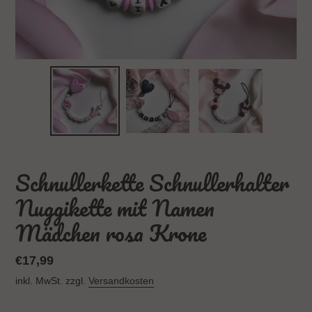
Schnullerkette Schnullerhalter
Nuggikette mit Namen
Mädchen rosa Krone
Normaler
€17,99
Preis
inkl. MwSt. zzgl.
Versandkosten