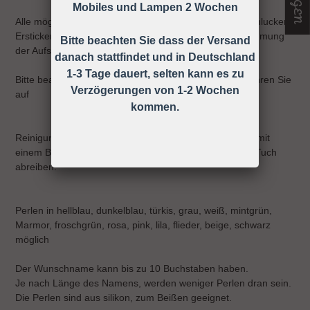
Mobiles und Lampen 2 Wochen
Alle möglichen Unfälle und Verletzungen wie z.B. Verschlucken,
Ersticken, Strangulieren ect. können durch die Wahrnehmung
Bitte beachten Sie dass der Versand
der Aufsichtspflicht vermieden werden!
danach stattfindet und in Deutschland
1-3 Tage dauert, selten kann es zu
Bitte beachten Sie die Gebrauchsanweisung und bewahren Sie
Verzögerungen von 1-2 Wochen
auf
kommen.
Reinigung: Sie können die Schnullerkette ganz einfach mit
einem Baby-Feuchttuch oder einem anderen feuchten Tuch
abreiben.
Perlen in hellblau, dunkelblau, türkis, grau, weiß, mintgrün,
Marmor, froschgrün, rosa, pink, lila, flieder, beige, schwarz
möglich
Der Wunschname kann bis zu 10 Buchstaben haben.
Je nach Länge des Namens, werden weniger Perlen dran sein.
Die Perlen sind aus silikon, zum Beißen geeignet.