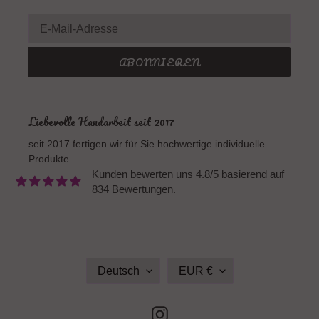
ABONNIEREN
Liebevolle Handarbeit seit 2017
seit 2017 fertigen wir für Sie hochwertige individuelle
Produkte
Kunden bewerten uns 4.8/5 basierend auf
834 Bewertungen.
S
W
Deutsch
EUR €
P
Ä
R
H
A
R
Instagram
C
U