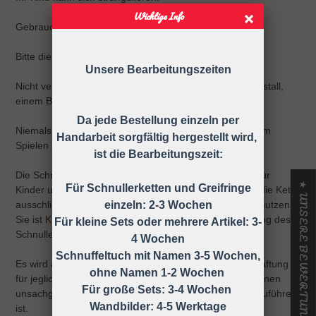
Wichtige Info
Gebrauchsanweisung
Bitte die Schnullerkette nur an der Kleidung befestigen!
Unsere Bearbeitungszeiten
Nicht verwenden, wenn der Säugling sich in einem Laufstall,
einem Bett oder einer Wiege befindet
Da jede Bestellung einzeln per
Niemals die Schnullerkette dem Kind ohne Schnuller zum
Handarbeit sorgfältig hergestellt wird,
Spielen geben.
ist die Bearbeitungszeit:
Die Schnullerkette darf nicht unbefestigt als Spielzeug für
★ UNSERE BEWERTUNGEN
Für Schnullerketten und Greifringe
Kinder unter 36 Monaten verwendet werden, daher ist die Kette
ausschließlich unter Aufsicht eines Erwachsenen zu benutzen!
einzeln: 2-3 Wochen
Sie ist KEIN Spielzeug, sondern dient nur zur Befestigung des
Für kleine Sets oder mehrere Artikel: 3-
Schnullers an der Kleidung.
4 Wochen
Schnuffeltuch mit Namen 3-5 Wochen,
Es wird ausdrücklich darauf hingewiesen, dass keine Haftung
ohne Namen 1-2 Wochen
für jegliche Art von Risiken übernommen wird, die auf einen
Für große Sets: 3-4 Wochen
unsachgemäßen Gebrauch der Schnullerkette zurück zuführen
Wandbilder: 4-5 Werktage
ist.