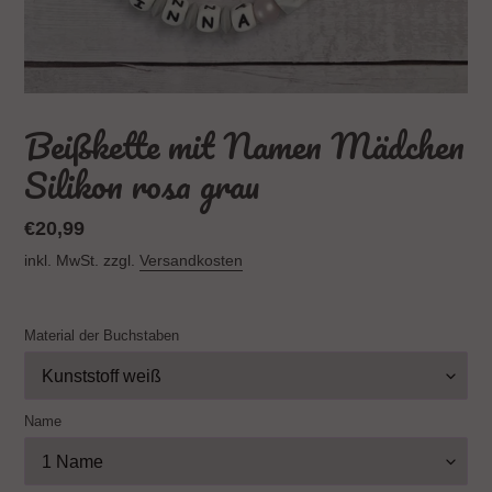
Beißkette mit Namen Mädchen
Silikon rosa grau
Normaler
€20,99
Preis
inkl. MwSt. zzgl.
Versandkosten
Material der Buchstaben
Name