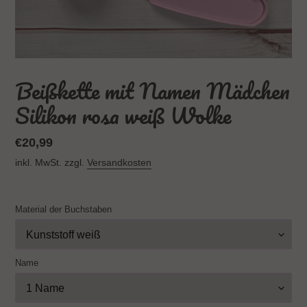
Beißkette mit Namen Mädchen
Silikon rosa weiß Wolke
Normaler
€20,99
Preis
inkl. MwSt. zzgl.
Versandkosten
Material der Buchstaben
Name