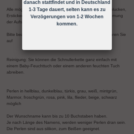
danach stattfindet und in Deutschland
Alle möglichen Unfälle und Verletzungen wie z.B. Verschlucken,
1-3 Tage dauert, selten kann es zu
Ersticken, Strangulieren ect. können durch die Wahrnehmung
Verzögerungen von 1-2 Wochen
der Aufsichtspflicht vermieden werden!
kommen.
Bitte beachten Sie die Gebrauchsanweisung und bewahren Sie
auf
Reinigung: Sie können die Schnullerkette ganz einfach mit
einem Baby-Feuchttuch oder einem anderen feuchten Tuch
abreiben.
Perlen in hellblau, dunkelblau, türkis, grau, weiß, mintgrün,
Marmor, froschgrün, rosa, pink, lila, flieder, beige, schwarz
möglich
Der Wunschname kann bis zu 10 Buchstaben haben.
Je nach Länge des Namens, werden weniger Perlen dran sein.
Die Perlen sind aus silikon, zum Beißen geeignet.