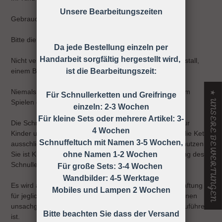
Unsere Bearbeitungszeiten
Gebrauchsanweisung
Bitte die Schnullerkette nur an der Kleidung befestigen!
Da jede Bestellung einzeln per
Handarbeit sorgfältig hergestellt wird,
Nicht verwenden, wenn der Säugling sich in einem Laufstall,
einem Bett oder einer Wiege befindet
ist die Bearbeitungszeit:
Niemals die Schnullerkette dem Kind ohne Schnuller zum
★ UNSERE BEWERTUNGEN
Für Schnullerketten und Greifringe
Spielen geben.
einzeln: 2-3 Wochen
Für kleine Sets oder mehrere Artikel: 3-
Die Schnullerkette darf nicht unbefestigt als Spielzeug für
4 Wochen
Kinder unter 36 Monaten verwendet werden, daher ist die Kette
Schnuffeltuch mit Namen 3-5 Wochen,
ausschließlich unter Aufsicht eines Erwachsenen zu benutzen!
Sie ist KEIN Spielzeug, sondern dient nur zur Befestigung des
ohne Namen 1-2 Wochen
Schnullers an der Kleidung.
Für große Sets: 3-4 Wochen
Wandbilder: 4-5 Werktage
Es wird ausdrücklich darauf hingewiesen, dass keine Haftung
Mobiles und Lampen 2 Wochen
für jegliche Art von Risiken übernommen wird, die auf einen
unsachgemäßen Gebrauch der Schnullerkette zurück zuführen
Bitte beachten Sie dass der Versand
ist.