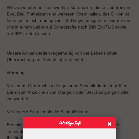
Wir verwenden nur hochwertige Materialien, diese sind frei von
Bpa, Blei, Phthalaten und weiteren Chemikalien, das Silikon ist
lebensmittelecht und speziell für Babys geeignet, es wurde von
uns in einem Labor auf Schadstoffe nach DIN EN-71-3 sowie
auf BPA prüfen lassen.
Unsere Artikel werden regelmäßig von der Lebensmittel-
Überwachung auf Schadstoffe getestet
Warnung!
Vor jedem Gebrauch ist die gesamte Schnullerkette zu prüfen.
Bei ersten Anzeichen von Mängeln oder Beschädigungen bitte
wegwerfen!
Verlängern Sie niemals die Schnullerkette!
Wichtige Info
Befestigen Sie sie niemals an Gurten, Bändern oder losen
Teilen der Kleidung.
Ihr Kind kann sich strangulieren.