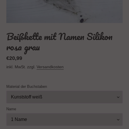
Beißkette mit Namen Silikon
rosa grau
Normaler
€20,99
Preis
inkl. MwSt. zzgl.
Versandkosten
Material der Buchstaben
Name