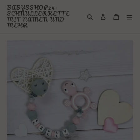
Direkt
BABYSSHOP24-
zum
SCHNULLERKETTE
Suchen
Einloggen
Warenkor
Inhalt
MIT NAMEN UND
MEHR