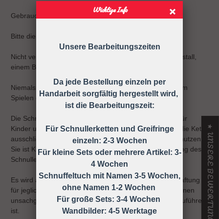
Wichtige Info
Gebrauchsanweisung
Bitte die Schnullerkette nur an der Kleidung befestigen!
Unsere Bearbeitungszeiten
Nicht verwenden, wenn der Säugling sich in einem Laufstall,
einem Bett oder einer Wiege befindet
Da jede Bestellung einzeln per
Niemals die Schnullerkette dem Kind ohne Schnuller zum
Handarbeit sorgfältig hergestellt wird,
Spielen geben.
ist die Bearbeitungszeit:
Die Schnullerkette darf nicht unbefestigt als Spielzeug für
★ UNSERE BEWERTUNGEN
Für Schnullerketten und Greifringe
Kinder unter 36 Monaten verwendet werden, daher ist die Kette
ausschließlich unter Aufsicht eines Erwachsenen zu benutzen!
einzeln: 2-3 Wochen
Sie ist KEIN Spielzeug, sondern dient nur zur Befestigung des
Für kleine Sets oder mehrere Artikel: 3-
Schnullers an der Kleidung.
4 Wochen
Schnuffeltuch mit Namen 3-5 Wochen,
Es wird ausdrücklich darauf hingewiesen, dass keine Haftung
ohne Namen 1-2 Wochen
für jegliche Art von Risiken übernommen wird, die auf einen
Für große Sets: 3-4 Wochen
unsachgemäßen Gebrauch der Schnullerkette zurück zuführen
Wandbilder: 4-5 Werktage
ist.