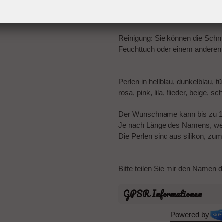
Bitte beachten Sie die Gebrau
Reinigung: Sie können die Schnu
Feuchttuch oder einem anderen 
Perlen in hellblau, dunkelblau, 
rosa, pink, lila, flieder, beige, 
Der Wunschname kann bis zu 
Je nach Länge des Namens, wer
Die Perlen sind aus silikon, zu
Bitte teilen Sie mir den Namen 
GPSR Informationen
Powered by