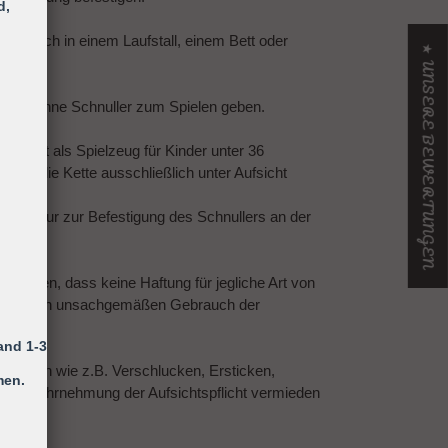
d,
ing sich in einem Laufstall, einem Bett oder
★ UNSERE BEWERTUNGEN
 Kind ohne Schnuller zum Spielen geben.
efestigt als Spielzeug für Kinder unter 36
 ist die Kette ausschließlich unter Aufsicht
n!
 dient nur zur Befestigung des Schnullers an der
gewiesen, dass keine Haftung für jegliche Art von
 auf einen unsachgemäßen Gebrauch der
st.
and 1-3
etzungen wie z.B. Verschlucken, Ersticken,
men.
h die Wahrnehmung der Aufsichtspflicht vermieden