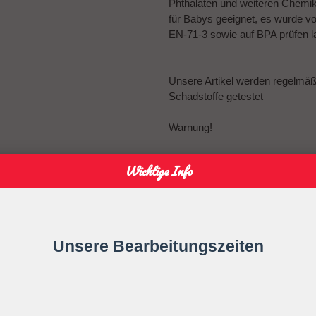
Phthalaten und weiteren Chemikal
für Babys geeignet, es wurde v
EN-71-3 sowie auf BPA prüfen l
Unsere Artikel werden regelmä
Schadstoffe getestet
Warnung!
Vor jedem Gebrauch ist die ges
Wichtige Info
Bei ersten Anzeichen von Mäng
Verlängern Sie niemals die Schnu
Befestigen Sie sie niemals an G
Unsere Bearbeitungszeiten
Ihr Kind kann sich strangulieren.
Gebrauchsanweisung
Bitte die Schnullerkette nur an d