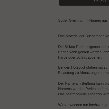
IN DE
Produkt
wird
Süßer Greifring mit Namen aus 
zum
Warenkorb
hinzugefügt
Das Material der Buchstaben k
Die Silikon-Perlen eigenen sich
Perlen kann gekaut werden, oh
Farbe oder Schrift abgehen.
Bei den Holzbuchstaben mit sch
Belastung zu Abnutzung komm
Der Name am Beißring kann bis
Namens werden Perlen entfernt o
Das bestmögliche Ergebnis wir
Wir verwenden nur hochwertige Ma