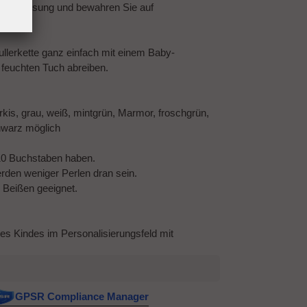
chsanweisung und bewahren Sie auf
llerkette ganz einfach mit einem Baby-
feuchten Tuch abreiben.
türkis, grau, weiß, mintgrün, Marmor, froschgrün,
schwarz möglich
10 Buchstaben haben.
den weniger Perlen dran sein.
m Beißen geeignet.
des Kindes im Personalisierungsfeld mit
GPSR Compliance Manager