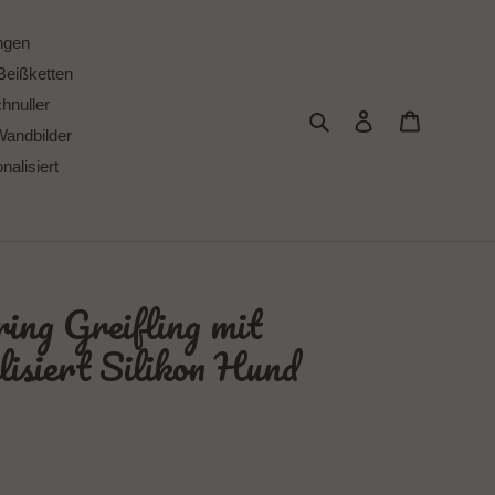
ngen
Beißketten
chnuller
Suchen
Einloggen
Warenkor
Wandbilder
alisiert
ring Greifling mit
isiert Silikon Hund