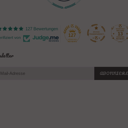
127 Bewertungen
13
127
rifiziert von
letter
ABONNIER