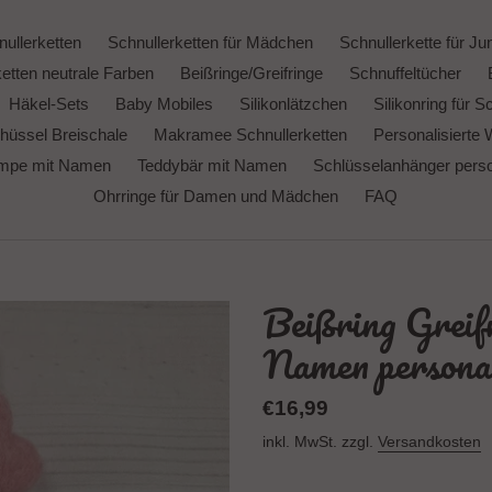
ullerketten
Schnullerketten für Mädchen
Schnullerkette für Ju
etten neutrale Farben
Beißringe/Greifringe
Schnuffeltücher
Häkel-Sets
Baby Mobiles
Silikonlätzchen
Silikonring für S
hüssel Breischale
Makramee Schnullerketten
Personalisierte 
ampe mit Namen
Teddybär mit Namen
Schlüsselanhänger person
Ohrringe für Damen und Mädchen
FAQ
Beißring Greif
Namen personal
Normaler
€16,99
Preis
inkl. MwSt. zzgl.
Versandkosten