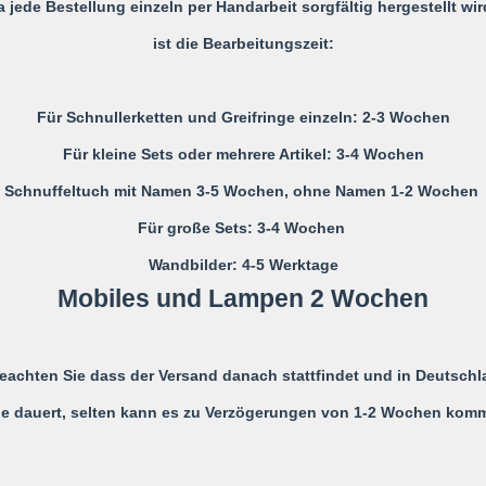
a jede Bestellung einzeln per Handarbeit sorgfältig hergestellt wir
ist die Bearbeitungszeit:
Nicht verwenden, wenn der Säugl
einer Wiege befindet
Niemals die Schnullerkette dem
Für Schnullerketten und Greifringe einzeln: 2-3 Wochen
Für kleine Sets oder mehrere Artikel: 3-4 Wochen
Die Schnullerkette darf nicht unb
Monaten verwendet werden, daher
Schnuffeltuch mit Namen 3-5 Wochen, ohne Namen 1-2 Wochen
eines Erwachsenen zu benutze
Für große Sets: 3-4 Wochen
Sie ist KEIN Spielzeug, sondern
Kleidung.
Wandbilder: 4-5 Werktage
Mobiles und Lampen 2 Wochen
Es wird ausdrücklich darauf hin
Risiken übernommen wird, die
Schnullerkette zurück zuführen i
beachten Sie dass der Versand danach stattfindet und in Deutschl
Alle möglichen Unfälle und Verl
e dauert, selten kann es zu Verzögerungen von 1-2 Wochen kom
Strangulieren ect. können durc
werden!