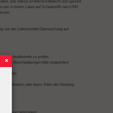
ien, das Silikon ist lebensmittelecht und speziell
on uns in einem Labor auf Schadstoffe nach DIN
assen.
ßig von der Lebensmittel-Überwachung auf
amte Schnullerkette zu prüfen.
eln oder Beschädigungen bitte wegwerfen!
llerkette!
urten, Bändern oder losen Teilen der Kleidung.
er Kleidung befestigen!