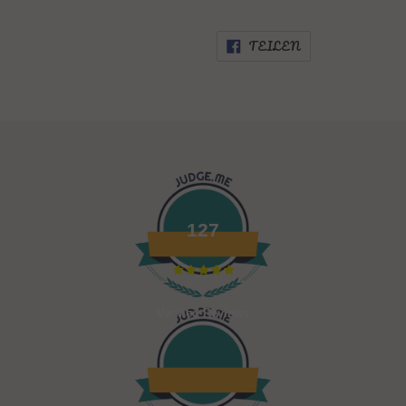
AUF
TEILEN
FACEBOOK
TEILEN
127
Verified Reviews