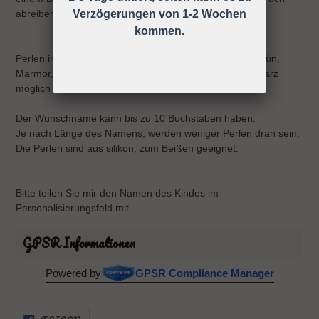
abreiben.
Verzögerungen von 1-2 Wochen
kommen.
Perlen in hellblau, dunkelblau, türkis, grau, weiß, mintgrün,
Marmor, froschgrün, rosa, pink, lila, flieder, beige, schwarz
möglich
Der Wunschname kann bis zu 10 Buchstaben haben.
Je nach Länge des Namens, werden weniger Perlen dran sein.
Die Perlen sind aus silikon, zum Beißen geeignet.
Bitte teilen Sie mir den Namen des Kindes im
Personalisierungsfeld mit
GPSR Informationen
Powered by
GPSR Compliance Manager
AUF