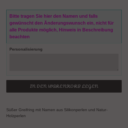
Bitte tragen Sie hier den Namen und falls
gewünscht den Änderungswunsch ein, nicht für
alle Produkte möglich, Hinweis in Beschreibung
beachten
Personalisierung
IN DEN WARENKORB LEGEN
Produkt
wird
Süßer Greifring mit Namen aus Silikonperlen und Natur-
zum
Holzperlen
Warenkorb
hinzugefügt