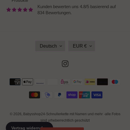
Produkte
Kunden bewerten uns 4.8/5 basierend auf
834 Bewertungen.
S
W
Deutsch
EUR €
P
Ä
R
H
A
R
Instagram
C
U
H
N
E
G
Zahlungsmethoden
© 2026,
Babysshop24-Schnullerkette mit Namen und mehr
-alle Fotos
sind urheberrechtlich geschützt