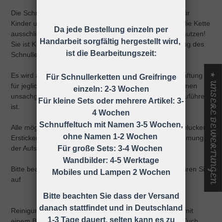
Die Schnullerkette darf nicht unbefestigt als Spielzeug für
Kinder unter 36 Monaten verwendet werden, daher ist die Kette
Da jede Bestellung einzeln per
ausschließlich unter Aufsicht eines Erwachsenen zu benutzen!
Handarbeit sorgfältig hergestellt wird,
Sie ist KEIN Spielzeug, sondern dient nur zur Befestigung des
ist die Bearbeitungszeit:
Schnullers an der Kleidung.
Es wird ausdrücklich darauf hingewiesen, dass keine Haftung
★ UNSERE BEWERTUNGEN
Für Schnullerketten und Greifringe
für jegliche Art von Risiken übernommen wird, die auf einen
einzeln: 2-3 Wochen
unsachgemäßen Gebrauch der Schnullerkette zurück zuführen
Für kleine Sets oder mehrere Artikel: 3-
ist.
4 Wochen
Schnuffeltuch mit Namen 3-5 Wochen,
Alle möglichen Unfälle und Verletzungen wie z.B. Verschlucken,
ohne Namen 1-2 Wochen
Ersticken, Strangulieren ect. können durch die Wahrnehmung
der Aufsichtspflicht vermieden werden!
Für große Sets: 3-4 Wochen
Wandbilder: 4-5 Werktage
Bitte beachten Sie die Gebrauchsanweisung und bewahren Sie
Mobiles und Lampen 2 Wochen
auf
Bitte beachten Sie dass der Versand
danach stattfindet und in Deutschland
Reinigung: Sie können die Schnullerkette ganz einfach mit
1-3 Tage dauert, selten kann es zu
einem Baby-Feuchttuch oder einem anderen feuchten Tuch