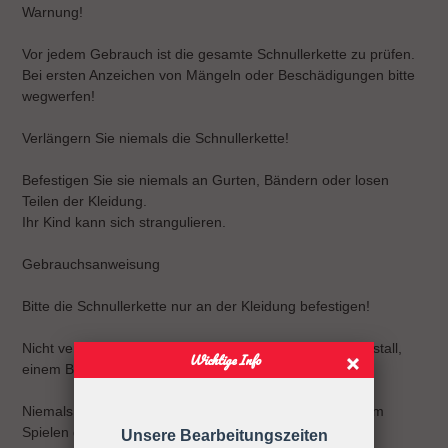
Warnung!
Vor jedem Gebrauch ist die gesamte Schnullerkette zu prüfen.
Bei ersten Anzeichen von Mängeln oder Beschädigungen bitte
wegwerfen!
Verlängern Sie niemals die Schnullerkette!
Befestigen Sie sie niemals an Gurten, Bändern oder losen
Teilen der Kleidung.
Ihr Kind kann sich strangulieren.
Gebrauchsanweisung
Bitte die Schnullerkette nur an der Kleidung befestigen!
Nicht verwenden, wenn der Säugling sich in einem Laufstall,
Wichtige Info
einem Bett oder einer Wiege befindet
Niemals die Schnullerkette dem Kind ohne Schnuller zum
Spielen geben.
Unsere Bearbeitungszeiten