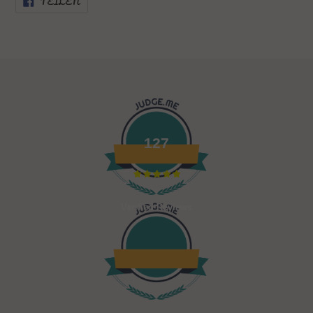
TEILEN
FACEBOOK
TEILEN
127
Verified Reviews