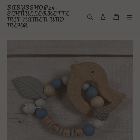
Direkt
BABYSSHOP24-
zum
SCHNULLERKETTE
Suchen
Einloggen
Warenkor
Inhalt
MIT NAMEN UND
MEHR