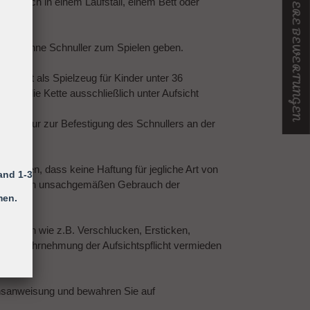
★ UNSERE BEWERTUNGEN
ing sich in einem Laufstall, einem Bett oder
 Kind ohne Schnuller zum Spielen geben.
efestigt als Spielzeug für Kinder unter 36
 ist die Kette ausschließlich unter Aufsicht
n!
 dient nur zur Befestigung des Schnullers an der
gewiesen, dass keine Haftung für jegliche Art von
and 1-3
 auf einen unsachgemäßen Gebrauch der
men.
st.
etzungen wie z.B. Verschlucken, Ersticken,
h die Wahrnehmung der Aufsichtspflicht vermieden
chsanweisung und bewahren Sie auf