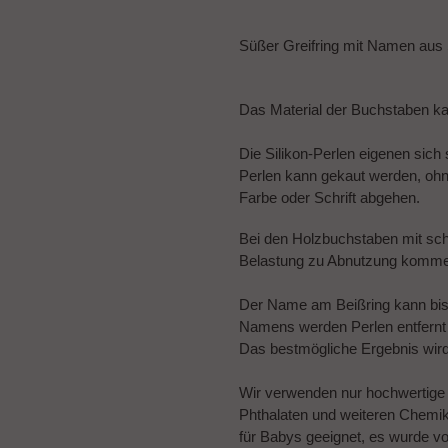
Produkt
wird
Süßer Greifring mit Namen aus 
zum
Warenkorb
hinzugefügt
Das Material der Buchstaben k
Die Silikon-Perlen eigenen sich
Perlen kann gekaut werden, oh
Farbe oder Schrift abgehen.
Bei den Holzbuchstaben mit sch
Belastung zu Abnutzung komm
Der Name am Beißring kann bis
Namens werden Perlen entfernt o
Das bestmögliche Ergebnis wir
Wir verwenden nur hochwertige Ma
Phthalaten und weiteren Chemikal
für Babys geeignet, es wurde v