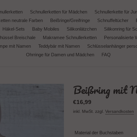
ullerketten
Schnullerketten für Mädchen
Schnullerkette für Ju
etten neutrale Farben
Beißringe/Greifringe
Schnuffeltücher
Häkel-Sets
Baby Mobiles
Silikonlätzchen
Silikonring für S
hüssel Breischale
Makramee Schnullerketten
Personalisierte 
ampe mit Namen
Teddybär mit Namen
Schlüsselanhänger person
Ohrringe für Damen und Mädchen
FAQ
Beißring mit N
Normaler
€16,99
Preis
inkl. MwSt. zzgl.
Versandkosten
Material der Buchstaben