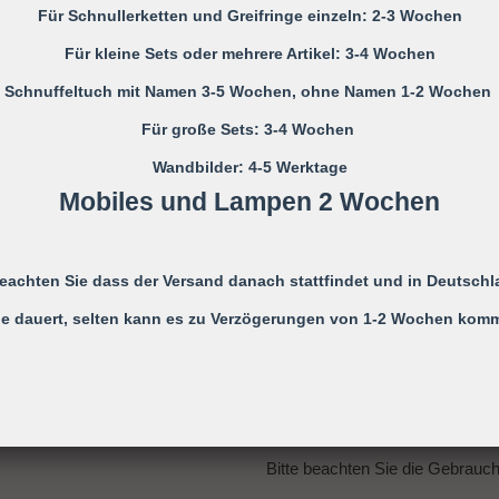
Nicht verwenden, wenn der Säugl
Für Schnullerketten und Greifringe einzeln: 2-3 Wochen
einer Wiege befindet
Für kleine Sets oder mehrere Artikel: 3-4 Wochen
Niemals die Schnullerkette dem
Schnuffeltuch mit Namen 3-5 Wochen, ohne Namen 1-2 Wochen
Die Schnullerkette darf nicht unb
Für große Sets: 3-4 Wochen
Monaten verwendet werden, daher
Wandbilder: 4-5 Werktage
eines Erwachsenen zu benutze
Mobiles und Lampen 2 Wochen
Sie ist KEIN Spielzeug, sondern
Kleidung.
Es wird ausdrücklich darauf hin
beachten Sie dass der Versand danach stattfindet und in Deutschl
Risiken übernommen wird, die
e dauert, selten kann es zu Verzögerungen von 1-2 Wochen kom
Schnullerkette zurück zuführen i
Alle möglichen Unfälle und Verl
Strangulieren ect. können durc
werden!
Bitte beachten Sie die Gebrau