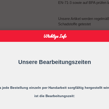
EN-71-3 sowie auf BPA prüfen l
Unsere Artikel werden regelmä
Schadstoffe getestet
Wichtige Info
Warnung!
Vor jedem Gebrauch ist die ges
Bei ersten Anzeichen von Mäng
Unsere Bearbeitungszeiten
Verlängern Sie niemals die Schnu
Befestigen Sie sie niemals an G
Ihr Kind kann sich strangulieren.
a jede Bestellung einzeln per Handarbeit sorgfältig hergestellt wir
Gebrauchsanweisung
ist die Bearbeitungszeit:
Bitte die Schnullerkette nur an d