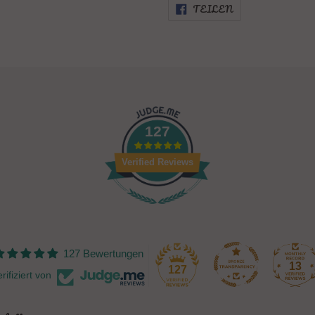
AUF
TEILEN
FACEBOOK
TEILEN
127
Verified Reviews
127 Bewertungen
13
127
rifiziert von