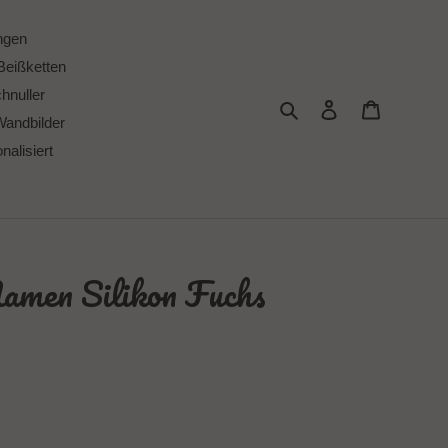
ngen
Beißketten
chnuller
Suchen
Einloggen
Warenkor
Wandbilder
alisiert
amen Silikon Fuchs