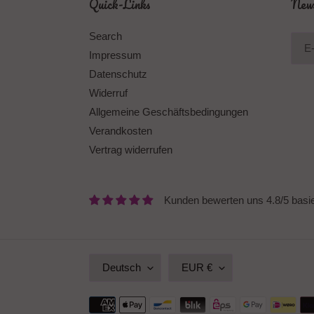
Quick-Links
News
Search
Impressum
Datenschutz
Widerruf
Allgemeine Geschäftsbedingungen
Verandkosten
Vertrag widerrufen
Kunden bewerten uns 4.8/5 basi
S
W
Deutsch
EUR €
P
Ä
R
H
A
R
Zahlungsmethoden