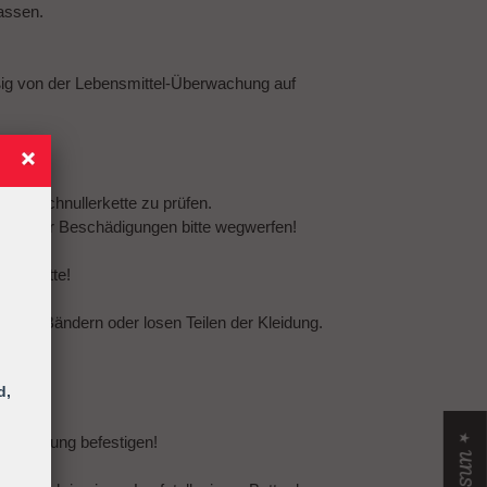
assen.
ßig von der Lebensmittel-Überwachung auf
amte Schnullerkette zu prüfen.
eln oder Beschädigungen bitte wegwerfen!
llerkette!
urten, Bändern oder losen Teilen der Kleidung.
d,
er Kleidung befestigen!