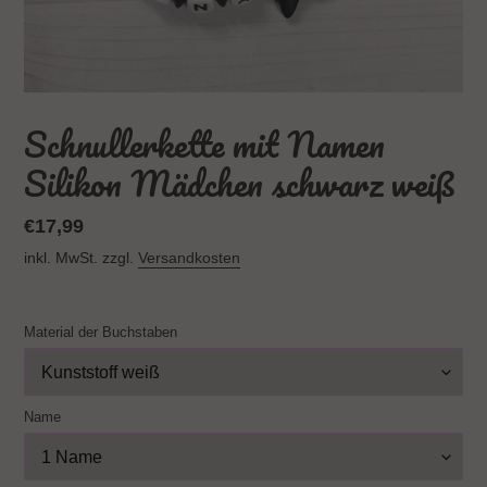
Schnullerkette mit Namen
Silikon Mädchen schwarz weiß
Normaler
€17,99
Preis
inkl. MwSt. zzgl.
Versandkosten
Material der Buchstaben
Name