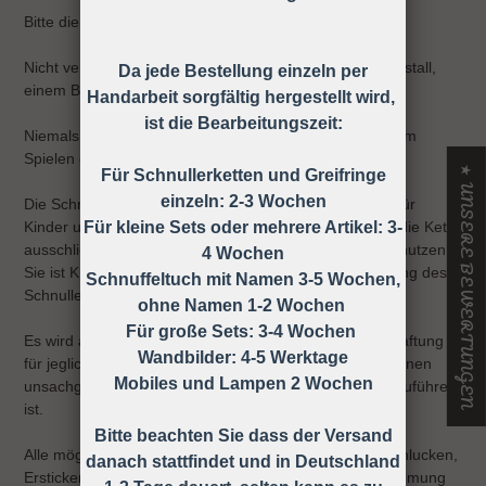
Bitte die Schnullerkette nur an der Kleidung befestigen!
Nicht verwenden, wenn der Säugling sich in einem Laufstall,
Da jede Bestellung einzeln per
einem Bett oder einer Wiege befindet
Handarbeit sorgfältig hergestellt wird,
ist die Bearbeitungszeit:
Niemals die Schnullerkette dem Kind ohne Schnuller zum
Spielen geben.
★ UNSERE BEWERTUNGEN
Für Schnullerketten und Greifringe
einzeln: 2-3 Wochen
Die Schnullerkette darf nicht unbefestigt als Spielzeug für
Kinder unter 36 Monaten verwendet werden, daher ist die Kette
Für kleine Sets oder mehrere Artikel: 3-
ausschließlich unter Aufsicht eines Erwachsenen zu benutzen!
4 Wochen
Sie ist KEIN Spielzeug, sondern dient nur zur Befestigung des
Schnuffeltuch mit Namen 3-5 Wochen,
Schnullers an der Kleidung.
ohne Namen 1-2 Wochen
Für große Sets: 3-4 Wochen
Es wird ausdrücklich darauf hingewiesen, dass keine Haftung
Wandbilder: 4-5 Werktage
für jegliche Art von Risiken übernommen wird, die auf einen
Mobiles und Lampen 2 Wochen
unsachgemäßen Gebrauch der Schnullerkette zurück zuführen
ist.
Bitte beachten Sie dass der Versand
Alle möglichen Unfälle und Verletzungen wie z.B. Verschlucken,
danach stattfindet und in Deutschland
Ersticken, Strangulieren ect. können durch die Wahrnehmung