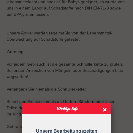
lebensmittelecht und speziell für Babys geeignet, es wurde von
uns in einem Labor auf Schadstoffe nach DIN EN-71-3 sowie
auf BPA prüfen lassen.
Unsere Artikel werden regelmäßig von der Lebensmittel-
Überwachung auf Schadstoffe getestet
Warnung!
Vor jedem Gebrauch ist die gesamte Schnullerkette zu prüfen.
Bei ersten Anzeichen von Mängeln oder Beschädigungen bitte
wegwerfen!
Verlängern Sie niemals die Schnullerkette!
Befestigen Sie sie niemals an Gurten, Bändern oder losen
Teilen der Kleidung.
Wichtige Info
Ihr Kind kann sich strangulieren.
Gebrauchsanweisung
Unsere Bearbeitungszeiten