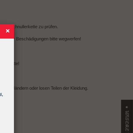
amte Schnullerkette zu prüfen.
eln oder Beschädigungen bitte wegwerfen!
llerkette!
urten, Bändern oder losen Teilen der Kleidung.
d,