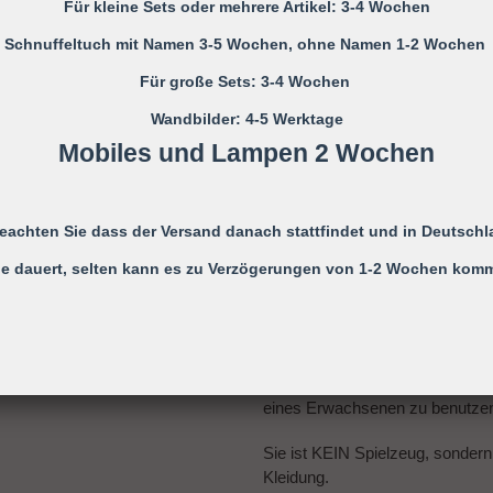
Für kleine Sets oder mehrere Artikel: 3-4 Wochen
Schnuffeltuch mit Namen 3-5 Wochen, ohne Namen 1-2 Wochen
Bitte die Schnullerkette nur an d
Für große Sets: 3-4 Wochen
Wandbilder: 4-5 Werktage
Mobiles und Lampen 2 Wochen
Nicht verwenden, wenn der Säugl
einer Wiege befindet
beachten Sie dass der Versand danach stattfindet und in Deutschl
Niemals die Schnullerkette dem
e dauert, selten kann es zu Verzögerungen von 1-2 Wochen kom
Die Schnullerkette darf nicht unb
Monaten verwendet werden, daher
eines Erwachsenen zu benutze
Sie ist KEIN Spielzeug, sondern
Kleidung.