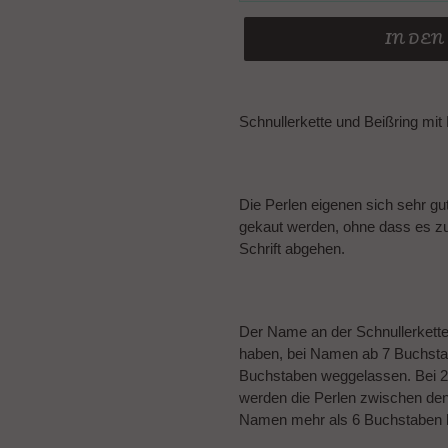
IN DE
Produkt
wird
Schnullerkette und Beißring mi
zum
Warenkorb
hinzugefügt
Die Perlen eigenen sich sehr gu
gekaut werden, ohne dass es z
Schrift abgehen.
Der Name an der Schnullerkett
haben, bei Namen ab 7 Buchsta
Buchstaben weggelassen. Bei 2
werden die Perlen zwischen de
Namen mehr als 6 Buchstaben 