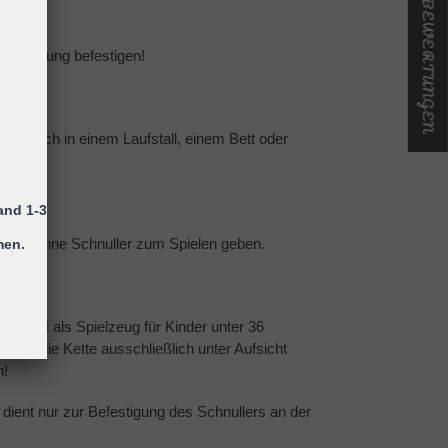
★ UNSERE BEWERTUNGEN
er Kleidung befestigen!
ing sich in einem Laufstall, einem Bett oder
and 1-3
 Kind ohne Schnuller zum Spielen geben.
men.
efestigt als Spielzeug für Kinder unter 36
 ist die Kette ausschließlich unter Aufsicht
n!
 dient nur zur Befestigung des Schnullers an der