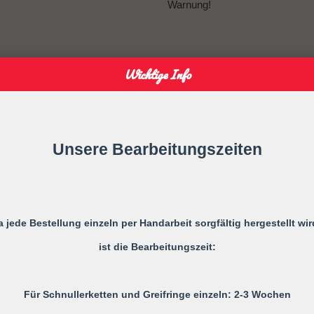
Warnung!
Vor jedem Gebrauch ist die ges
Wichtige Info
Bei ersten Anzeichen von Mäng
Unsere Bearbeitungszeiten
Verlängern Sie niemals die Schnu
Befestigen Sie sie niemals an G
a jede Bestellung einzeln per Handarbeit sorgfältig hergestellt wir
Ihr Kind kann sich strangulieren.
ist die Bearbeitungszeit:
Für Schnullerketten und Greifringe einzeln: 2-3 Wochen
Gebrauchsanweisung