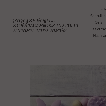
Direkt
zum
Schn
Inhalt
Schnullerk
BABYSSHOP24-
Sets
SCHNULLERKETTE MIT
NAMEN UND MEHR
Esslernsc
Nachtl