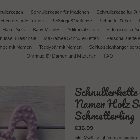
ullerketten
Schnullerketten für Mädchen
Schnullerkette für Ju
etten neutrale Farben
Beißringe/Greifringe
Schnuffeltücher
Häkel-Sets
Baby Mobiles
Silikonlätzchen
Silikonring für S
hüssel Breischale
Makramee Schnullerketten
Personalisierte 
ampe mit Namen
Teddybär mit Namen
Schlüsselanhänger person
Ohrringe für Damen und Mädchen
FAQ
Schnullerkette
Namen Holz Sil
Schmetterling
Normaler
€36,99
Preis
inkl. MwSt. zzgl.
Versandkosten