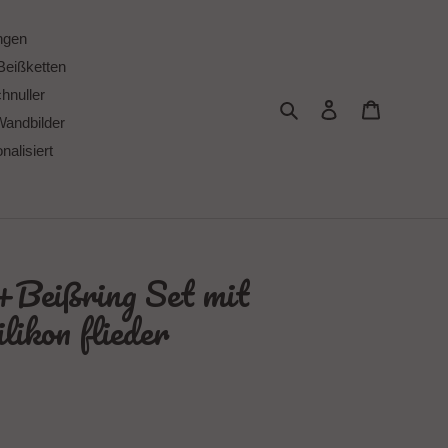
ngen
Beißketten
chnuller
Suchen
Einloggen
Warenkor
Wandbilder
alisiert
+Beißring Set mit
ikon flieder