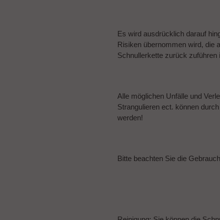
Es wird ausdrücklich darauf hin
Risiken übernommen wird, die
Schnullerkette zurück zuführen i
Alle möglichen Unfälle und Verl
Strangulieren ect. können durc
werden!
Bitte beachten Sie die Gebrau
Reinigung: Sie können die Schnu