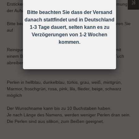
Ersticken, Strangulieren ect. können durch die Wahrnehmung
der Aufsichtspflicht vermieden werden!
Bitte beachten Sie dass der Versand
danach stattfindet und in Deutschland
Bitte beachten Sie die Gebrauchsanweisung und bewahren Sie
1-3 Tage dauert, selten kann es zu
auf
Verzögerungen von 1-2 Wochen
kommen.
Reinigung: Sie können die Schnullerkette ganz einfach mit
einem Baby-Feuchttuch oder einem anderen feuchten Tuch
abreiben.
Perlen in hellblau, dunkelblau, türkis, grau, weiß, mintgrün,
Marmor, froschgrün, rosa, pink, lila, flieder, beige, schwarz
möglich
Der Wunschname kann bis zu 10 Buchstaben haben.
Je nach Länge des Namens, werden weniger Perlen dran sein.
Die Perlen sind aus silikon, zum Beißen geeignet.