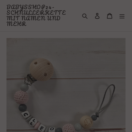
Direkt
BABYSSHOP24-
zum
SCHNULLERKETTE
Suchen
Einloggen
Warenkor
Inhalt
MIT NAMEN UND
MEHR