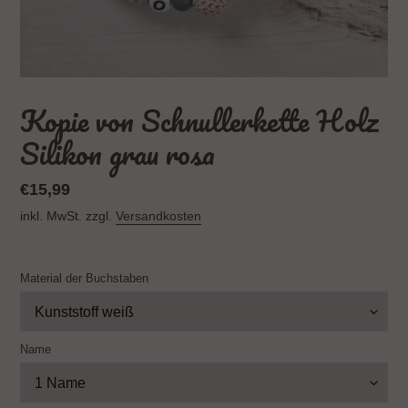
Kopie von Schnullerkette Holz
Silikon grau rosa
Normaler
€15,99
Preis
inkl. MwSt. zzgl.
Versandkosten
Material der Buchstaben
Name