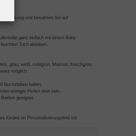
chsanweisung und bewahren Sie auf
llerkette ganz einfach mit einem Baby-
feuchten Tuch abreiben.
türkis, grau, weiß, mintgrün, Marmor, froschgrün,
schwarz möglich
10 Buchstaben haben.
den weniger Perlen dran sein.
m Beißen geeignet.
des Kindes im Personalisierungsfeld mit