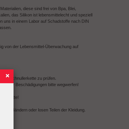
terialien, diese sind frei von Bpa, Blei,
ien, das Silikon ist lebensmittelecht und speziell
on uns in einem Labor auf Schadstoffe nach DIN
assen.
ßig von der Lebensmittel-Überwachung auf
amte Schnullerkette zu prüfen.
eln oder Beschädigungen bitte wegwerfen!
llerkette!
urten, Bändern oder losen Teilen der Kleidung.