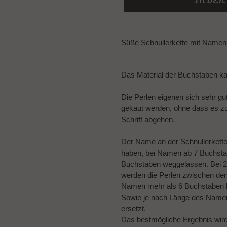
IN DE
Produkt
wird
Süße Schnullerkette mit Namen 
zum
Warenkorb
hinzugefügt
Das Material der Buchstaben k
Die Perlen eigenen sich sehr gu
gekaut werden, ohne dass es z
Schrift abgehen.
Der Name an der Schnullerkett
haben, bei Namen ab 7 Buchsta
Buchstaben weggelassen. Bei 2
werden die Perlen zwischen de
Namen mehr als 6 Buchstaben 
Sowie je nach Länge des Namens
ersetzt.
Das bestmögliche Ergebnis wir