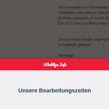
Wir verwenden nur hochwertige Ma
Phthalaten und weiteren Chemikal
für Babys geeignet, es wurde v
EN-71-3 sowie auf BPA prüfen l
Unsere Artikel werden regelmä
Schadstoffe getestet
Warnung!
Wichtige Info
Vor jedem Gebrauch ist die ges
Bei ersten Anzeichen von Mäng
Verlängern Sie niemals die Schnu
Unsere Bearbeitungszeiten
Befestigen Sie sie niemals an G
Ihr Kind kann sich strangulieren.
Gebrauchsanweisung