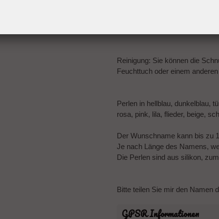
werden!
Bitte beachten Sie die Gebrau
Reinigung: Sie können die Schnu
Feuchttuch oder einem anderen 
Perlen in hellblau, dunkelblau, 
rosa, pink, lila, flieder, beige, 
Der Wunschname kann bis zu 
Je nach Länge des Namens, wer
Die Perlen sind aus silikon, zu
Bitte teilen Sie mir den Namen 
GPSR Informationen