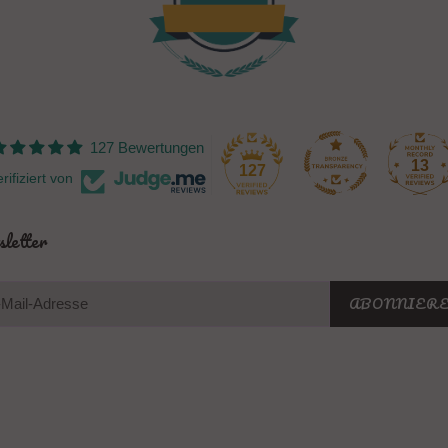
127 Bewertungen
13
127
rifiziert von
letter
ABONNIER