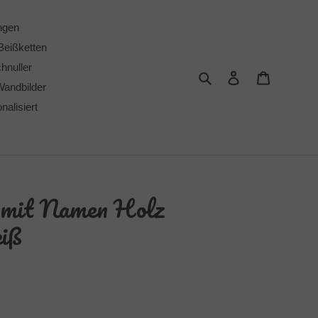
ngen
Beißketten
chnuller
Suchen
Einloggen
Warenkor
Wandbilder
alisiert
e mit Namen Holz
eiß