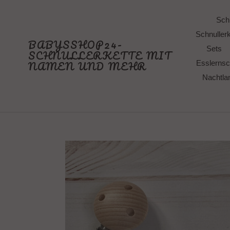
Direkt
zum
Schn
Inhalt
Schnullerk
BABYSSHOP24-
Sets
SCHNULLERKETTE MIT
NAMEN UND MEHR
Esslernsc
Nachtl