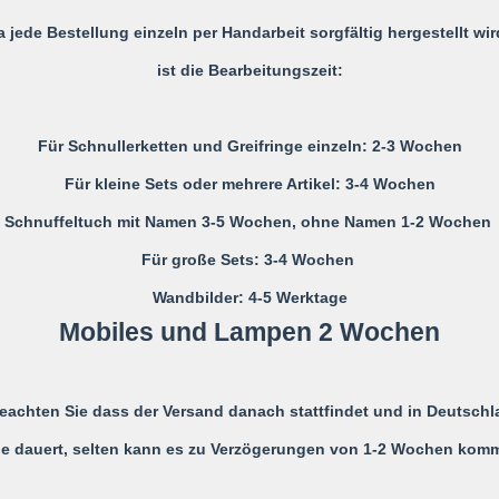
a jede Bestellung einzeln per Handarbeit sorgfältig hergestellt wir
Bitte die Schnullerkette nur an d
ist die Bearbeitungszeit:
Nicht verwenden, wenn der Säugl
einer Wiege befindet
Für Schnullerketten und Greifringe einzeln: 2-3 Wochen
Niemals die Schnullerkette dem
Für kleine Sets oder mehrere Artikel: 3-4 Wochen
Die Schnullerkette darf nicht unb
Schnuffeltuch mit Namen 3-5 Wochen, ohne Namen 1-2 Wochen
Monaten verwendet werden, daher
Für große Sets: 3-4 Wochen
eines Erwachsenen zu benutze
Sie ist KEIN Spielzeug, sondern
Wandbilder: 4-5 Werktage
Kleidung.
Mobiles und Lampen 2 Wochen
Es wird ausdrücklich darauf hin
Risiken übernommen wird, die
beachten Sie dass der Versand danach stattfindet und in Deutschl
Schnullerkette zurück zuführen i
e dauert, selten kann es zu Verzögerungen von 1-2 Wochen kom
Alle möglichen Unfälle und Verl
Strangulieren ect. können durc