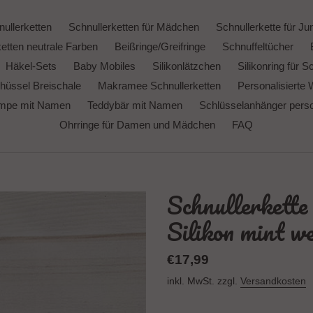
ullerketten
Schnullerketten für Mädchen
Schnullerkette für Ju
etten neutrale Farben
Beißringe/Greifringe
Schnuffeltücher
Häkel-Sets
Baby Mobiles
Silikonlätzchen
Silikonring für S
hüssel Breischale
Makramee Schnullerketten
Personalisierte 
ampe mit Namen
Teddybär mit Namen
Schlüsselanhänger person
Ohrringe für Damen und Mädchen
FAQ
Schnullerkett
Silikon mint w
Normaler
€17,99
Preis
inkl. MwSt. zzgl.
Versandkosten