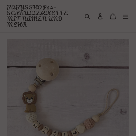
Direkt
BABYSSHOP24-
zum
SCHNULLERKETTE
Suchen
Einloggen
Warenkor
Inhalt
MIT NAMEN UND
MEHR