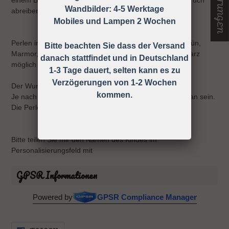
Wandbilder: 4-5 Werktage
abreiben.
Mobiles und Lampen 2 Wochen
Perlen in hellblau, dunkelblau, türkis, grau, weiß, mintgrün,
Bitte beachten Sie dass der Versand
Marmor, froschgrün, rosa, pink, lila, flieder, beige, schwarz
danach stattfindet und in Deutschland
möglich
1-3 Tage dauert, selten kann es zu
Verzögerungen von 1-2 Wochen
Der Wunschname kann bis zu 10 Buchstaben haben.
kommen.
Je nach Länge des Namens, werden weniger Perlen dran sein.
Die Perlen sind aus silikon, zum Beißen geeignet.
Bitte teilen Sie mir den Namen des Kindes im
Personalisierungsfeld mit
GPSR Informationen
Powered by
GPSR Compliance Manager
AUF