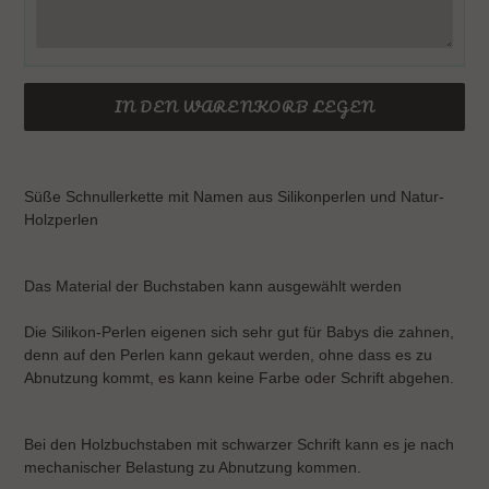
IN DEN WARENKORB LEGEN
Produkt
wird
Süße Schnullerkette mit Namen aus Silikonperlen und Natur-
zum
Holzperlen
Warenkorb
hinzugefügt
Das Material der Buchstaben kann ausgewählt werden
Die Silikon-Perlen eigenen sich sehr gut für Babys die zahnen,
denn auf den Perlen kann gekaut werden, ohne dass es zu
Abnutzung kommt, es kann keine Farbe oder Schrift abgehen.
Bei den Holzbuchstaben mit schwarzer Schrift kann es je nach
mechanischer Belastung zu Abnutzung kommen.