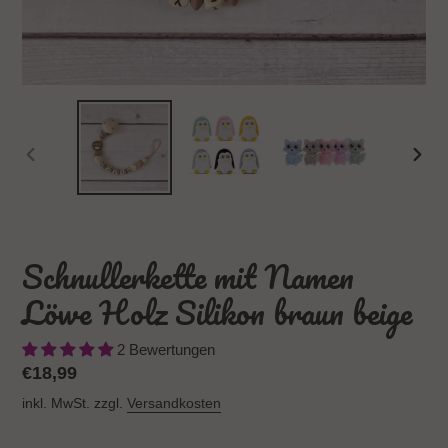
VORHERIGER
NÄC
SCHIEBER
SCH
Schnullerkette mit Namen
Löwe Holz Silikon braun beige
2 Bewertungen
Normaler
€18,99
Preis
inkl. MwSt. zzgl.
Versandkosten