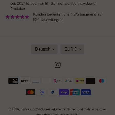
seit 2017 fertigen wir für Sie hochwertige individuelle
Produkte
Kunden bewerten uns 4.8/5 basierend auf
834 Bewertungen.
S
W
Deutsch
EUR €
P
Ä
R
H
A
R
Instagram
C
U
H
N
E
G
Zahlungsmethoden
© 2026,
Babysshop24-Schnullerkette mit Namen und mehr
-alle Fotos
sind urheberrechtlich geschützt