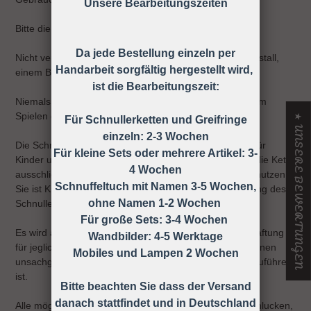
Unsere Bearbeitungszeiten
Bitte die Schnullerkette nur an der Kleidung befestigen!
Da jede Bestellung einzeln per
Nicht verwenden, wenn der Säugling sich in einem Laufstall,
Handarbeit sorgfältig hergestellt wird,
einem Bett oder einer Wiege befindet
ist die Bearbeitungszeit:
Niemals die Schnullerkette dem Kind ohne Schnuller zum
Spielen geben.
★ UNSERE BEWERTUNGEN
Für Schnullerketten und Greifringe
einzeln: 2-3 Wochen
Die Schnullerkette darf nicht unbefestigt als Spielzeug für
Für kleine Sets oder mehrere Artikel: 3-
Kinder unter 36 Monaten verwendet werden, daher ist die Kette
4 Wochen
ausschließlich unter Aufsicht eines Erwachsenen zu benutzen!
Schnuffeltuch mit Namen 3-5 Wochen,
Sie ist KEIN Spielzeug, sondern dient nur zur Befestigung des
ohne Namen 1-2 Wochen
Schnullers an der Kleidung.
Für große Sets: 3-4 Wochen
Es wird ausdrücklich darauf hingewiesen, dass keine Haftung
Wandbilder: 4-5 Werktage
für jegliche Art von Risiken übernommen wird, die auf einen
Mobiles und Lampen 2 Wochen
unsachgemäßen Gebrauch der Schnullerkette zurück zuführen
ist.
Bitte beachten Sie dass der Versand
danach stattfindet und in Deutschland
Alle möglichen Unfälle und Verletzungen wie z.B. Verschlucken,