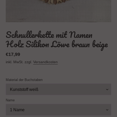
Schnullerkette mit Namen
Holz Silikon Löwe braun beige
Normaler
€17,99
Preis
inkl. MwSt. zzgl.
Versandkosten
Material der Buchstaben
Name