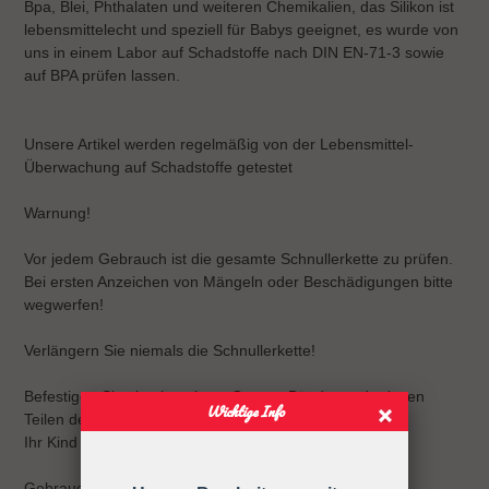
Bpa, Blei, Phthalaten und weiteren Chemikalien, das Silikon ist
lebensmittelecht und speziell für Babys geeignet, es wurde von
uns in einem Labor auf Schadstoffe nach DIN EN-71-3 sowie
auf BPA prüfen lassen.
Unsere Artikel werden regelmäßig von der Lebensmittel-
Überwachung auf Schadstoffe getestet
Warnung!
Vor jedem Gebrauch ist die gesamte Schnullerkette zu prüfen.
Bei ersten Anzeichen von Mängeln oder Beschädigungen bitte
wegwerfen!
Verlängern Sie niemals die Schnullerkette!
Befestigen Sie sie niemals an Gurten, Bändern oder losen
Wichtige Info
Teilen der Kleidung.
Ihr Kind kann sich strangulieren.
Gebrauchsanweisung