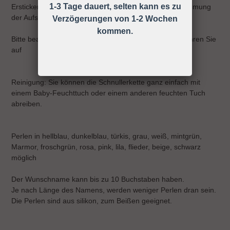
1-3 Tage dauert, selten kann es zu
Ersticken, Strangulieren ect. können durch die Wahrnehmung
der Aufsichtspflicht vermieden werden!
Verzögerungen von 1-2 Wochen
kommen.
Bitte beachten Sie die Gebrauchsanweisung und bewahren Sie
auf
Reinigung: Sie können die Schnullerkette ganz einfach mit
einem Baby-Feuchttuch oder einem anderen feuchten Tuch
abreiben.
Perlen in hellblau, dunkelblau, türkis, grau, weiß, mintgrün,
Marmor, froschgrün, rosa, pink, lila, flieder, beige, schwarz
möglich
Der Wunschname kann bis zu 10 Buchstaben haben.
Je nach Länge des Namens, werden weniger Perlen dran sein.
Die Perlen sind aus silikon, zum Beißen geeignet.