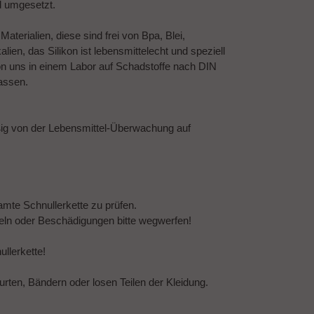
d umgesetzt.
terialien, diese sind frei von Bpa, Blei,
ien, das Silikon ist lebensmittelecht und speziell
on uns in einem Labor auf Schadstoffe nach DIN
assen.
ßig von der Lebensmittel-Überwachung auf
amte Schnullerkette zu prüfen.
eln oder Beschädigungen bitte wegwerfen!
llerkette!
urten, Bändern oder losen Teilen der Kleidung.