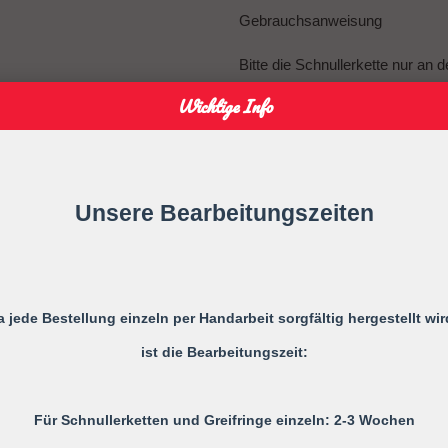
Gebrauchsanweisung
Bitte die Schnullerkette nur an d
Wichtige Info
Nicht verwenden, wenn der Säugl
einer Wiege befindet
Niemals die Schnullerkette dem
Unsere Bearbeitungszeiten
Die Schnullerkette darf nicht unb
Monaten verwendet werden, daher
eines Erwachsenen zu benutze
Sie ist KEIN Spielzeug, sondern
Kleidung.
a jede Bestellung einzeln per Handarbeit sorgfältig hergestellt wir
Es wird ausdrücklich darauf hin
ist die Bearbeitungszeit:
Risiken übernommen wird, die
Schnullerkette zurück zuführen i
Für Schnullerketten und Greifringe einzeln: 2-3 Wochen
Alle möglichen Unfälle und Verl