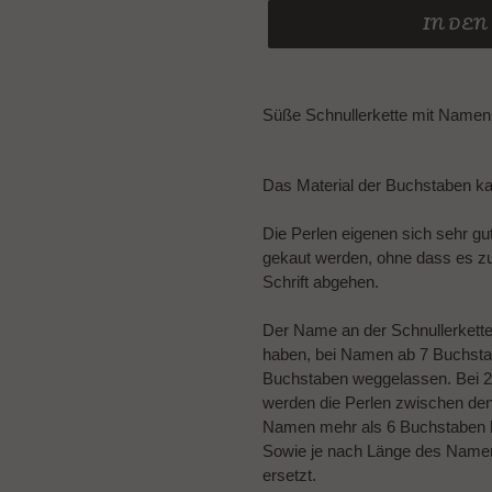
IN DE
Produkt
wird
Süße Schnullerkette mit Namen 
zum
Warenkorb
hinzugefügt
Das Material der Buchstaben k
Die Perlen eigenen sich sehr gu
gekaut werden, ohne dass es z
Schrift abgehen.
Der Name an der Schnullerkett
haben, bei Namen ab 7 Buchsta
Buchstaben weggelassen. Bei 2
werden die Perlen zwischen de
Namen mehr als 6 Buchstaben 
Sowie je nach Länge des Namens
ersetzt.