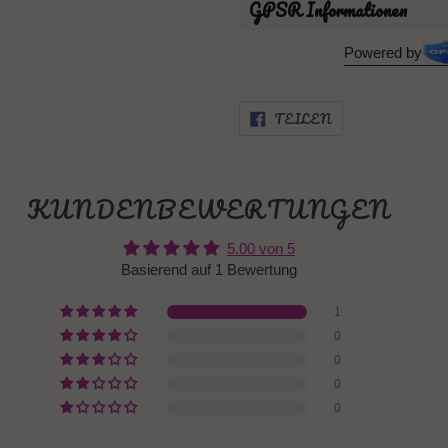
GPSR Informationen
Powered by
AUF
TEILEN
FACEBOOK
TEILEN
KUNDENBEWERTUNGEN
5.00 von 5
Basierend auf 1 Bewertung
1
0
0
0
0