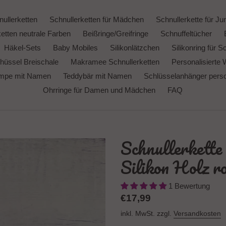
ullerketten
Schnullerketten für Mädchen
Schnullerkette für Ju
etten neutrale Farben
Beißringe/Greifringe
Schnuffeltücher
Häkel-Sets
Baby Mobiles
Silikonlätzchen
Silikonring für S
hüssel Breischale
Makramee Schnullerketten
Personalisierte 
ampe mit Namen
Teddybär mit Namen
Schlüsselanhänger person
Ohrringe für Damen und Mädchen
FAQ
Schnullerkett
Silikon Holz r
1 Bewertung
Normaler
€17,99
Preis
inkl. MwSt. zzgl.
Versandkosten