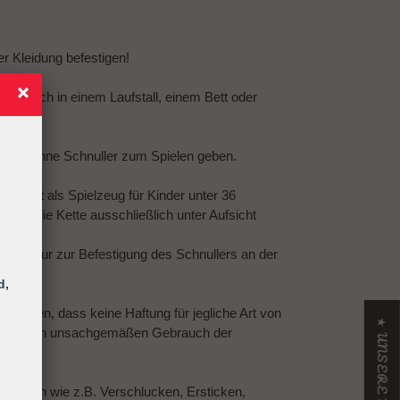
er Kleidung befestigen!
ing sich in einem Laufstall, einem Bett oder
 Kind ohne Schnuller zum Spielen geben.
efestigt als Spielzeug für Kinder unter 36
 ist die Kette ausschließlich unter Aufsicht
n!
 dient nur zur Befestigung des Schnullers an der
d,
gewiesen, dass keine Haftung für jegliche Art von
 auf einen unsachgemäßen Gebrauch der
st.
etzungen wie z.B. Verschlucken, Ersticken,