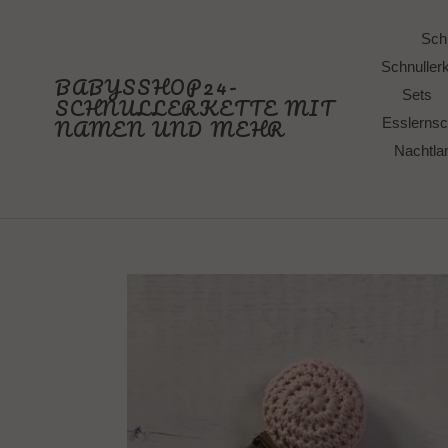
Direkt
zum
Schn
Inhalt
Schnullerk
BABYSSHOP24-
Sets
SCHNULLERKETTE MIT
NAMEN UND MEHR
Esslernsc
Nachtl