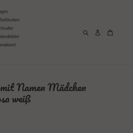
ngen
Beißketten
chnuller
Suchen
Einloggen
Warenkor
Wandbilder
alisiert
e mit Namen Mädchen
osa weiß