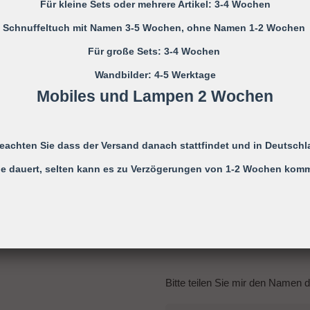
Für kleine Sets oder mehrere Artikel: 3-4 Wochen
Strangulieren ect. können durc
werden!
Schnuffeltuch mit Namen 3-5 Wochen, ohne Namen 1-2 Wochen
Für große Sets: 3-4 Wochen
Bitte beachten Sie die Gebrau
Wandbilder: 4-5 Werktage
Mobiles und Lampen 2 Wochen
Reinigung: Sie können die Schnu
Feuchttuch oder einem anderen 
beachten Sie dass der Versand danach stattfindet und in Deutschl
Perlen in hellblau, dunkelblau, 
e dauert, selten kann es zu Verzögerungen von 1-2 Wochen kom
rosa, pink, lila, flieder, beige, 
Der Wunschname kann bis zu 
Je nach Länge des Namens, wer
Die Perlen sind aus silikon, zu
Bitte teilen Sie mir den Namen 