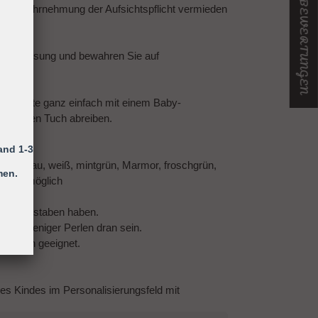
★ UNSERE BEWERTUNGEN
h die Wahrnehmung der Aufsichtspflicht vermieden
chsanweisung und bewahren Sie auf
llerkette ganz einfach mit einem Baby-
feuchten Tuch abreiben.
and 1-3
türkis, grau, weiß, mintgrün, Marmor, froschgrün,
men.
schwarz möglich
10 Buchstaben haben.
den weniger Perlen dran sein.
m Beißen geeignet.
des Kindes im Personalisierungsfeld mit