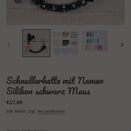
VORHERIGER
NÄC
SCHIEBER
SCH
Schnullerkette mit Namen
Silikon schwarz Maus
Normaler
€17,99
Preis
inkl. MwSt. zzgl.
Versandkosten