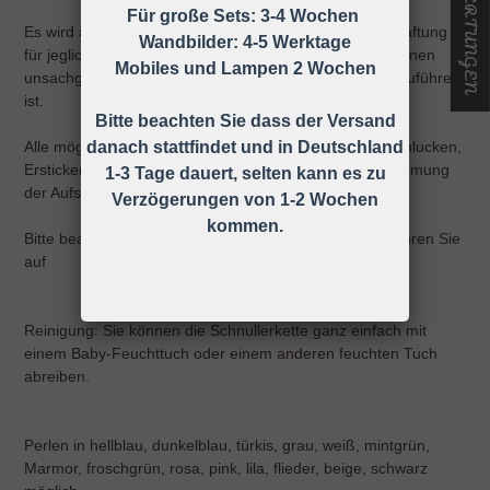
Für große Sets: 3-4 Wochen
Es wird ausdrücklich darauf hingewiesen, dass keine Haftung
Wandbilder: 4-5 Werktage
für jegliche Art von Risiken übernommen wird, die auf einen
Mobiles und Lampen 2 Wochen
unsachgemäßen Gebrauch der Schnullerkette zurück zuführen
ist.
Bitte beachten Sie dass der Versand
danach stattfindet und in Deutschland
Alle möglichen Unfälle und Verletzungen wie z.B. Verschlucken,
Ersticken, Strangulieren ect. können durch die Wahrnehmung
1-3 Tage dauert, selten kann es zu
der Aufsichtspflicht vermieden werden!
Verzögerungen von 1-2 Wochen
kommen.
Bitte beachten Sie die Gebrauchsanweisung und bewahren Sie
auf
Reinigung: Sie können die Schnullerkette ganz einfach mit
einem Baby-Feuchttuch oder einem anderen feuchten Tuch
abreiben.
Perlen in hellblau, dunkelblau, türkis, grau, weiß, mintgrün,
Marmor, froschgrün, rosa, pink, lila, flieder, beige, schwarz