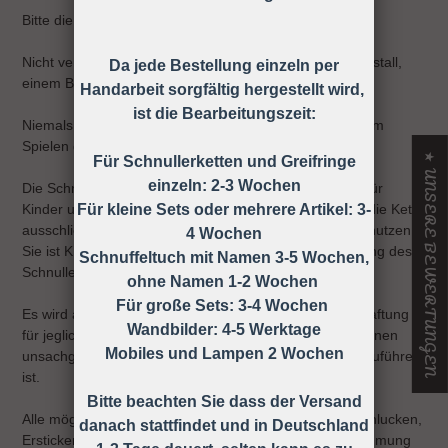
Bitte die Schnullerkette nur an der Kleidung befestigen!
Nicht verwenden, wenn der Säugling sich in einem Laufstall,
Da jede Bestellung einzeln per
einem Bett oder einer Wiege befindet
Handarbeit sorgfältig hergestellt wird,
ist die Bearbeitungszeit:
Niemals die Schnullerkette dem Kind ohne Schnuller zum
Spielen geben.
★ UNSERE BEWERTUNGEN
Für Schnullerketten und Greifringe
einzeln: 2-3 Wochen
Die Schnullerkette darf nicht unbefestigt als Spielzeug für
Kinder unter 36 Monaten verwendet werden, daher ist die Kette
Für kleine Sets oder mehrere Artikel: 3-
ausschließlich unter Aufsicht eines Erwachsenen zu benutzen!
4 Wochen
Sie ist KEIN Spielzeug, sondern dient nur zur Befestigung des
Schnuffeltuch mit Namen 3-5 Wochen,
Schnullers an der Kleidung.
ohne Namen 1-2 Wochen
Für große Sets: 3-4 Wochen
Es wird ausdrücklich darauf hingewiesen, dass keine Haftung
Wandbilder: 4-5 Werktage
für jegliche Art von Risiken übernommen wird, die auf einen
Mobiles und Lampen 2 Wochen
unsachgemäßen Gebrauch der Schnullerkette zurück zuführen
ist.
Bitte beachten Sie dass der Versand
Alle möglichen Unfälle und Verletzungen wie z.B. Verschlucken,
danach stattfindet und in Deutschland
Ersticken, Strangulieren ect. können durch die Wahrnehmung