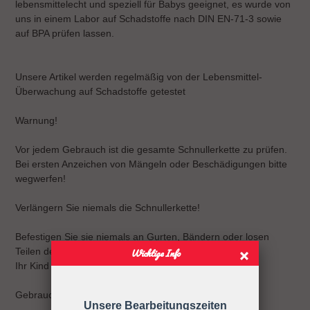
lebensmittelecht und speziell für Babys geeignet, es wurde von
uns in einem Labor auf Schadstoffe nach DIN EN-71-3 sowie
auf BPA prüfen lassen.
Unsere Artikel werden regelmäßig von der Lebensmittel-
Überwachung auf Schadstoffe getestet
Warnung!
Vor jedem Gebrauch ist die gesamte Schnullerkette zu prüfen.
Bei ersten Anzeichen von Mängeln oder Beschädigungen bitte
wegwerfen!
Verlängern Sie niemals die Schnullerkette!
Befestigen Sie sie niemals an Gurten, Bändern oder losen
Teilen der Kleidung.
Wichtige Info
Ihr Kind kann sich strangulieren.
Gebrauchsanweisung
Unsere Bearbeitungszeiten