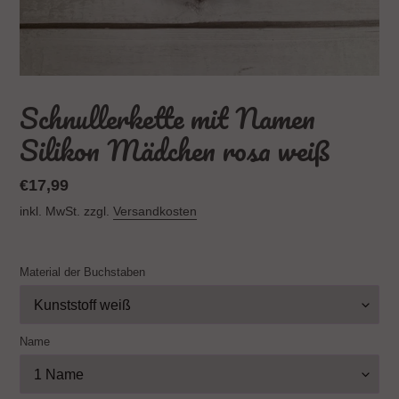
Schnullerkette mit Namen
Silikon Mädchen rosa weiß
Normaler
€17,99
Preis
inkl. MwSt. zzgl.
Versandkosten
Material der Buchstaben
Name