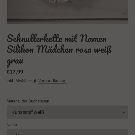
Schnullerkette mit Namen
Silikon Mädchen rosa weiß
grau
Normaler
€17,99
Preis
inkl. MwSt. zzgl.
Versandkosten
Material der Buchstaben
Name