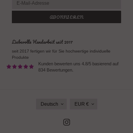
ABONNIEREN
Liebevolle Handarbeit seit 2017
seit 2017 fertigen wir für Sie hochwertige individuelle
Produkte
Kunden bewerten uns 4.8/5 basierend auf
834 Bewertungen.
S
W
Deutsch
EUR €
P
Ä
R
H
A
R
Instagram
C
U
H
N