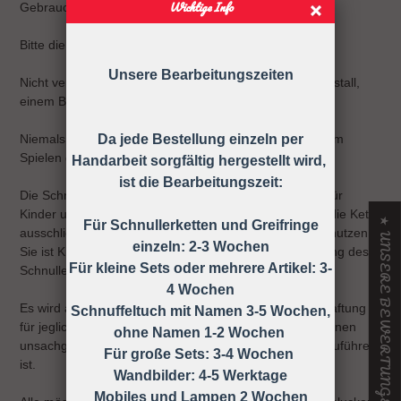
Wichtige Info
Gebrauchsanweisung
Bitte die Schnullerkette nur an der Kleidung befestigen!
Unsere Bearbeitungszeiten
Nicht verwenden, wenn der Säugling sich in einem Laufstall,
einem Bett oder einer Wiege befindet
Niemals die Schnullerkette dem Kind ohne Schnuller zum
Da jede Bestellung einzeln per
Spielen geben.
Handarbeit sorgfältig hergestellt wird,
ist die Bearbeitungszeit:
Die Schnullerkette darf nicht unbefestigt als Spielzeug für
Kinder unter 36 Monaten verwendet werden, daher ist die Kette
★ UNSERE BEWERTUNGEN
Für Schnullerketten und Greifringe
ausschließlich unter Aufsicht eines Erwachsenen zu benutzen!
einzeln: 2-3 Wochen
Sie ist KEIN Spielzeug, sondern dient nur zur Befestigung des
Für kleine Sets oder mehrere Artikel: 3-
Schnullers an der Kleidung.
4 Wochen
Es wird ausdrücklich darauf hingewiesen, dass keine Haftung
Schnuffeltuch mit Namen 3-5 Wochen,
für jegliche Art von Risiken übernommen wird, die auf einen
ohne Namen 1-2 Wochen
unsachgemäßen Gebrauch der Schnullerkette zurück zuführen
Für große Sets: 3-4 Wochen
ist.
Wandbilder: 4-5 Werktage
Mobiles und Lampen 2 Wochen