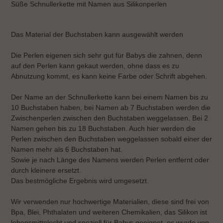
Süße Schnullerkette mit Namen aus Silikonperlen
zum
Warenkorb
hinzugefügt
Das Material der Buchstaben kann ausgewählt werden
Die Perlen eigenen sich sehr gut für Babys die zahnen, denn
auf den Perlen kann gekaut werden, ohne dass es zu
Abnutzung kommt, es kann keine Farbe oder Schrift abgehen.
Der Name an der Schnullerkette kann bei einem Namen bis zu
10 Buchstaben haben, bei Namen ab 7 Buchstaben werden die
Zwischenperlen zwischen den Buchstaben weggelassen. Bei 2
Namen gehen bis zu 18 Buchstaben. Auch hier werden die
Perlen zwischen den Buchstaben weggelassen sobald einer der
Namen mehr als 6 Buchstaben hat.
Sowie je nach Länge des Namens werden Perlen entfernt oder
durch kleinere ersetzt.
Das bestmögliche Ergebnis wird umgesetzt.
Wir verwenden nur hochwertige Materialien, diese sind frei von
Bpa, Blei, Phthalaten und weiteren Chemikalien, das Silikon ist
lebensmittelecht und speziell für Babys geeignet, es wurde von