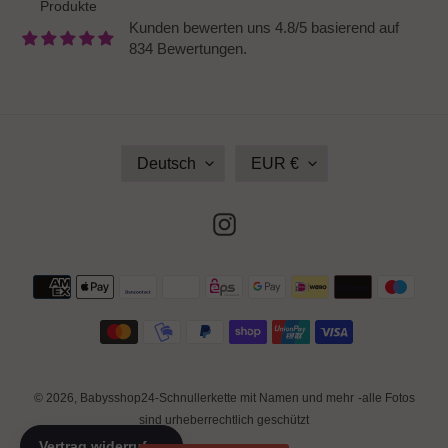
Produkte
Kunden bewerten uns 4.8/5 basierend auf
834 Bewertungen.
S
W
Deutsch
EUR €
P
Ä
R
H
A
R
Instagram
C
U
H
N
E
G
Zahlungsmethoden
© 2026,
Babysshop24-Schnullerkette mit Namen und mehr
-alle Fotos
sind urheberrechtlich geschützt