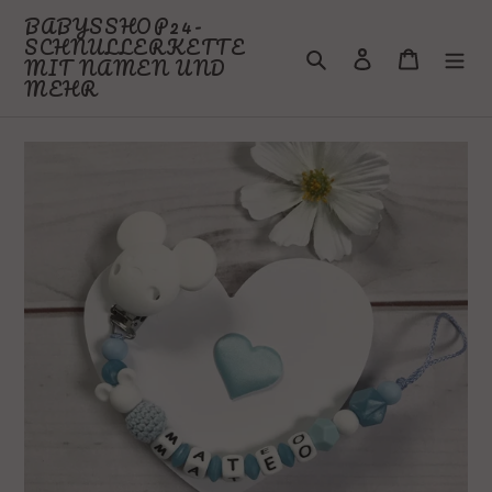
Direkt
BABYSSHOP24-
zum
SCHNULLERKETTE
Suchen
Einloggen
Warenkor
Inhalt
MIT NAMEN UND
MEHR