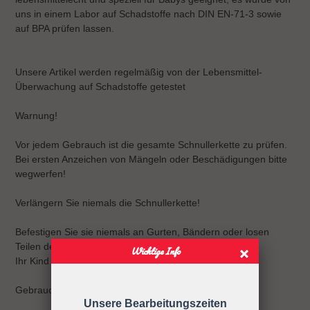
uns in einem Labor auf Schadstoffe nach DIN EN-71-3 sowie
auf BPA prüfen lassen.
Unsere Artikel werden regelmäßig von der Lebensmittel-
Überwachung auf Schadstoffe getestet
Warnung!
Vor jedem Gebrauch ist die gesamte Schnullerkette zu prüfen.
Bei ersten Anzeichen von Mängeln oder Beschädigungen bitte
wegwerfen!
Verlängern Sie niemals die Schnullerkette!
Befestigen Sie sie niemals an Gurten, Bändern oder losen
Teilen der Kleidung.
Wichtige Info
Ihr Kind kann sich strangulieren.
Gebrauchsanweisung
Unsere Bearbeitungszeiten