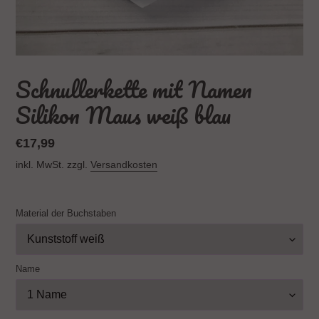
Schnullerkette mit Namen
Silikon Maus weiß blau
Normaler
€17,99
Preis
inkl. MwSt. zzgl.
Versandkosten
Material der Buchstaben
Name