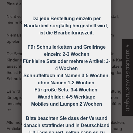
Bitte die Schnullerkette nur an der Kleidung befestigen!
Nicht verwenden, wenn der Säugling sich in einem Laufstall,
Da jede Bestellung einzeln per
einem Bett oder einer Wiege befindet
Handarbeit sorgfältig hergestellt wird,
ist die Bearbeitungszeit:
Niemals die Schnullerkette dem Kind ohne Schnuller zum
Spielen geben.
★ UNSERE BEWERTUNGEN
Für Schnullerketten und Greifringe
Die Schnullerkette darf nicht unbefestigt als Spielzeug für
einzeln: 2-3 Wochen
Kinder unter 36 Monaten verwendet werden, daher ist die Kette
Für kleine Sets oder mehrere Artikel: 3-
ausschließlich unter Aufsicht eines Erwachsenen zu benutzen!
4 Wochen
Sie ist KEIN Spielzeug, sondern dient nur zur Befestigung des
Schnuffeltuch mit Namen 3-5 Wochen,
Schnullers an der Kleidung.
ohne Namen 1-2 Wochen
Für große Sets: 3-4 Wochen
Es wird ausdrücklich darauf hingewiesen, dass keine Haftung
Wandbilder: 4-5 Werktage
für jegliche Art von Risiken übernommen wird, die auf einen
unsachgemäßen Gebrauch der Schnullerkette zurück zuführen
Mobiles und Lampen 2 Wochen
ist.
Bitte beachten Sie dass der Versand
Alle möglichen Unfälle und Verletzungen wie z.B. Verschlucken,
danach stattfindet und in Deutschland
Ersticken, Strangulieren ect. können durch die Wahrnehmung
1-3 Tage dauert, selten kann es zu