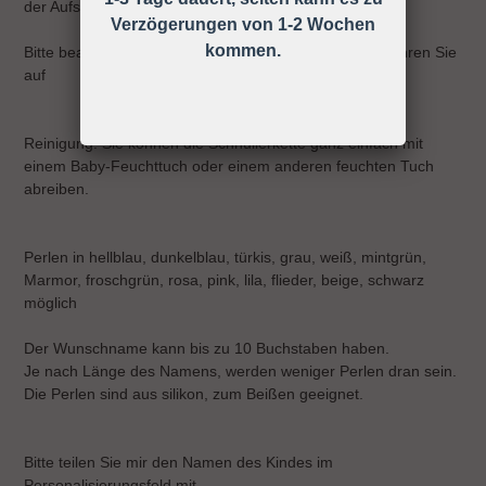
der Aufsichtspflicht vermieden werden!
Verzögerungen von 1-2 Wochen
kommen.
Bitte beachten Sie die Gebrauchsanweisung und bewahren Sie
auf
Reinigung: Sie können die Schnullerkette ganz einfach mit
einem Baby-Feuchttuch oder einem anderen feuchten Tuch
abreiben.
Perlen in hellblau, dunkelblau, türkis, grau, weiß, mintgrün,
Marmor, froschgrün, rosa, pink, lila, flieder, beige, schwarz
möglich
Der Wunschname kann bis zu 10 Buchstaben haben.
Je nach Länge des Namens, werden weniger Perlen dran sein.
Die Perlen sind aus silikon, zum Beißen geeignet.
Bitte teilen Sie mir den Namen des Kindes im
Personalisierungsfeld mit