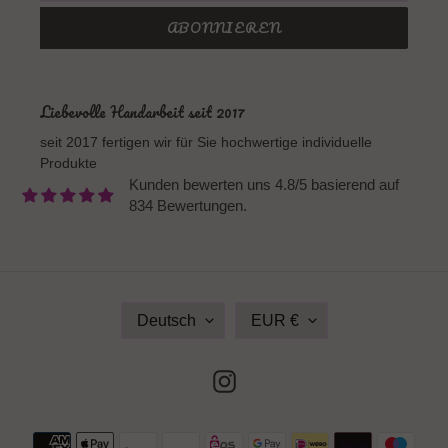
ABONNIEREN
Liebevolle Handarbeit seit 2017
seit 2017 fertigen wir für Sie hochwertige individuelle
Produkte
Kunden bewerten uns 4.8/5 basierend auf
834 Bewertungen.
S
W
Deutsch
EUR €
P
Ä
R
H
A
R
Instagram
C
U
H
N
E
G
Zahlungsmethoden