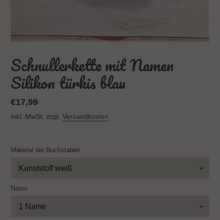
Schnullerkette mit Namen
Silikon türkis blau
Normaler
€17,99
Preis
inkl. MwSt. zzgl.
Versandkosten
Material der Buchstaben
Name