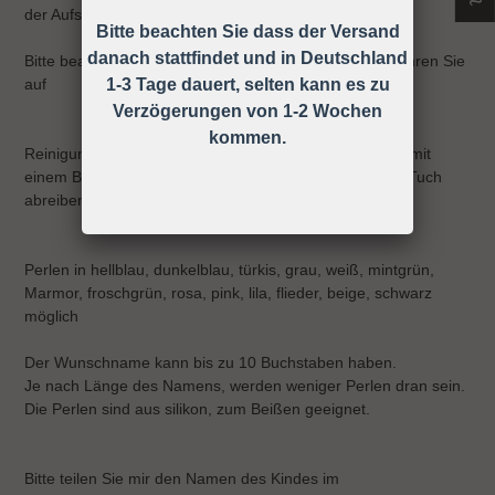
der Aufsichtspflicht vermieden werden!
Bitte beachten Sie dass der Versand
danach stattfindet und in Deutschland
Bitte beachten Sie die Gebrauchsanweisung und bewahren Sie
auf
1-3 Tage dauert, selten kann es zu
Verzögerungen von 1-2 Wochen
kommen.
Reinigung: Sie können die Schnullerkette ganz einfach mit
einem Baby-Feuchttuch oder einem anderen feuchten Tuch
abreiben.
Perlen in hellblau, dunkelblau, türkis, grau, weiß, mintgrün,
Marmor, froschgrün, rosa, pink, lila, flieder, beige, schwarz
möglich
Der Wunschname kann bis zu 10 Buchstaben haben.
Je nach Länge des Namens, werden weniger Perlen dran sein.
Die Perlen sind aus silikon, zum Beißen geeignet.
Bitte teilen Sie mir den Namen des Kindes im