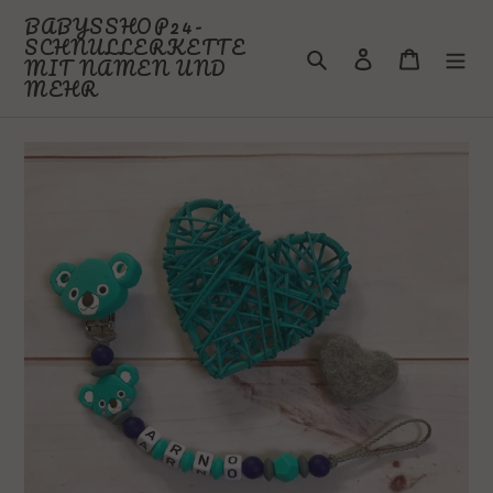
Direkt
BABYSSHOP24-
zum
SCHNULLERKETTE
Suchen
Einloggen
Warenkor
Inhalt
MIT NAMEN UND
MEHR