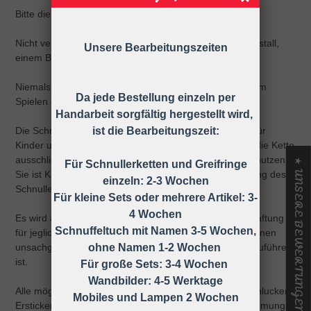
Bitte die Schnullerkette nur an der Kleidung befestigen!
Nicht verwenden, wenn der Säugling sich in einem Laufstall,
Unsere Bearbeitungszeiten
einem Bett oder einer Wiege befindet
Niemals die Schnullerkette dem Kind ohne Schnuller zum
Da jede Bestellung einzeln per
Spielen geben.
Handarbeit sorgfältig hergestellt wird,
Die Schnullerkette darf nicht unbefestigt als Spielzeug für
ist die Bearbeitungszeit:
Kinder unter 36 Monaten verwendet werden, daher ist die Kette
ausschließlich unter Aufsicht eines Erwachsenen zu benutzen!
★ UNSERE BEWERTUNGEN
Für Schnullerketten und Greifringe
Sie ist KEIN Spielzeug, sondern dient nur zur Befestigung des
einzeln: 2-3 Wochen
Schnullers an der Kleidung.
Für kleine Sets oder mehrere Artikel: 3-
4 Wochen
Es wird ausdrücklich darauf hingewiesen, dass keine Haftung
Schnuffeltuch mit Namen 3-5 Wochen,
für jegliche Art von Risiken übernommen wird, die auf einen
unsachgemäßen Gebrauch der Schnullerkette zurück zuführen
ohne Namen 1-2 Wochen
ist.
Für große Sets: 3-4 Wochen
Wandbilder: 4-5 Werktage
Alle möglichen Unfälle und Verletzungen wie z.B. Verschlucken,
Mobiles und Lampen 2 Wochen
Ersticken, Strangulieren ect. können durch die Wahrnehmung