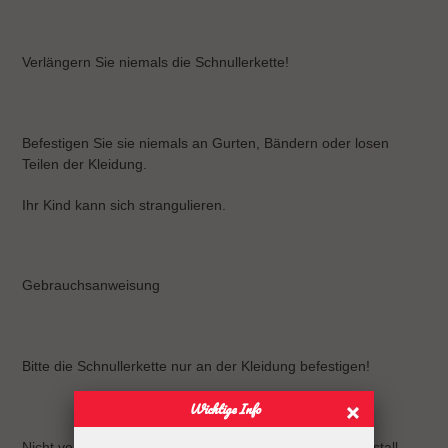
Verlängern Sie niemals die Schnullerkette!
Befestigen Sie sie niemals an Gurten, Bändern oder losen
Teilen der Kleidung.
Ihr Kind kann sich strangulieren.
Gebrauchsanweisung
Bitte die Schnullerkette nur an der Kleidung befestigen!
Wichtige Info
Nicht verwenden, wenn der Säugling sich in einem Laufstall,