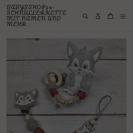
Direkt
BABYSSHOP24-
zum
SCHNULLERKETTE
Suchen
Einloggen
Warenkor
Inhalt
MIT NAMEN UND
MEHR