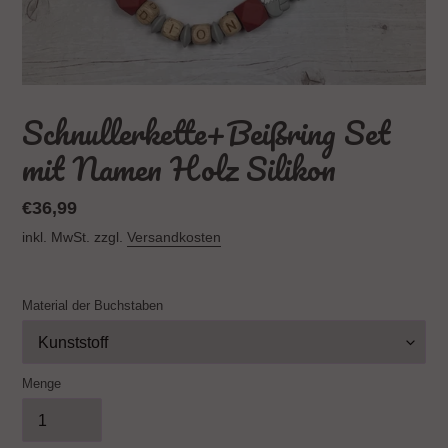
Schnullerkette+Beißring Set
mit Namen Holz Silikon
Normaler
€36,99
Preis
inkl. MwSt. zzgl.
Versandkosten
Material der Buchstaben
Menge