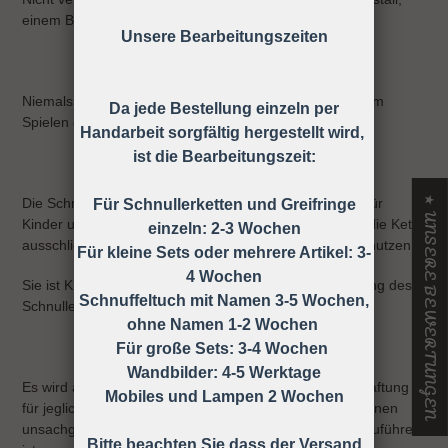
einem Bett oder einer Wiege befindet
Unsere Bearbeitungszeiten
Niemals die Schnullerkette dem Kind ohne Schnuller zum
Da jede Bestellung einzeln per
Spielen geben.
Handarbeit sorgfältig hergestellt wird,
ist die Bearbeitungszeit:
★ UNSERE BEWERTUNGEN
Die Schnullerkette darf nicht unbefestigt als Spielzeug für
Für Schnullerketten und Greifringe
Kinder unter 36 Monaten verwendet werden, daher ist die Kette
einzeln: 2-3 Wochen
ausschließlich unter Aufsicht eines Erwachsenen zu benutzen!
Für kleine Sets oder mehrere Artikel: 3-
4 Wochen
Sie ist KEIN Spielzeug, sondern dient nur zur Befestigung des
Schnuffeltuch mit Namen 3-5 Wochen,
Schnullers an der Kleidung.
ohne Namen 1-2 Wochen
Für große Sets: 3-4 Wochen
Wandbilder: 4-5 Werktage
Es wird ausdrücklich darauf hingewiesen, dass keine Haftung
Mobiles und Lampen 2 Wochen
für jegliche Art von Risiken übernommen wird, die auf einen
unsachgemäßen Gebrauch der Schnullerkette zurück zuführen
Bitte beachten Sie dass der Versand