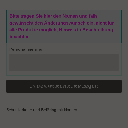
Bitte tragen Sie hier den Namen und falls
gewünscht den Änderungswunsch ein, nicht für
alle Produkte möglich, Hinweis in Beschreibung
beachten
Personalisierung
IN DEN WARENKORB LEGEN
Produkt
wird
Schnullerkette und Beißring mit Namen
zum
Warenkorb
hinzugefügt