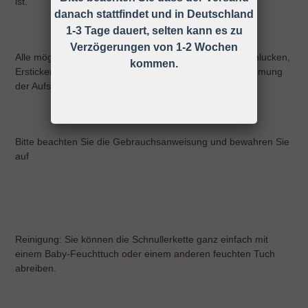
ist.
danach stattfindet und in Deutschland
1-3 Tage dauert, selten kann es zu
Verzögerungen von 1-2 Wochen
Alle möglichen Unfälle und Verletzungen wie z.B. Verschlucken,
kommen.
Ersticken, Strangulieren ect. können durch die Wahrnehmung
der Aufsichtspflicht vermieden werden!
Bitte beachten Sie die Gebrauchsanweisung und bewahren Sie
auf
Reinigung: Sie können die Schnullerkette ganz einfach mit
einem Baby-Feuchttuch oder einem anderen feuchten Tuch
abreiben.