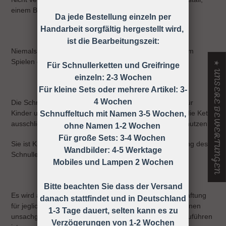
einem Bett oder einer Wiege befindet
Da jede Bestellung einzeln per
Handarbeit sorgfältig hergestellt wird,
ist die Bearbeitungszeit:
Niemals die Schnullerkette dem Kind ohne Schnuller zum
Spielen geben.
★ UNSERE BEWERTUNGEN
Für Schnullerketten und Greifringe
einzeln: 2-3 Wochen
Für kleine Sets oder mehrere Artikel: 3-
4 Wochen
Die Schnullerkette darf nicht unbefestigt als Spielzeug für
Kinder unter 36 Monaten verwendet werden, daher ist die Kette
Schnuffeltuch mit Namen 3-5 Wochen,
ausschließlich unter Aufsicht eines Erwachsenen zu benutzen!
ohne Namen 1-2 Wochen
Für große Sets: 3-4 Wochen
Sie ist KEIN Spielzeug, sondern dient nur zur Befestigung des
Wandbilder: 4-5 Werktage
Schnullers an der Kleidung.
Mobiles und Lampen 2 Wochen
Bitte beachten Sie dass der Versand
Es wird ausdrücklich darauf hingewiesen, dass keine Haftung
danach stattfindet und in Deutschland
für jegliche Art von Risiken übernommen wird, die auf einen
1-3 Tage dauert, selten kann es zu
unsachgemäßen Gebrauch der Schnullerkette zurück zuführen
Verzögerungen von 1-2 Wochen