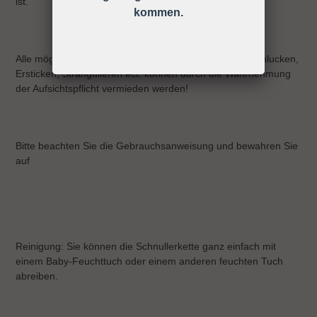
ist.
kommen.
Alle möglichen Unfälle und Verletzungen wie z.B. Verschlucken,
Ersticken, Strangulieren ect. können durch die Wahrnehmung
der Aufsichtspflicht vermieden werden!
Bitte beachten Sie die Gebrauchsanweisung und bewahren Sie
auf
Reinigung: Sie können die Schnullerkette ganz einfach mit
einem Baby-Feuchttuch oder einem anderen feuchten Tuch
abreiben.