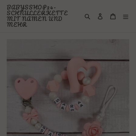
Direkt
BABYSSHOP24-
zum
SCHNULLERKETTE
Suchen
Einloggen
Warenkor
Inhalt
MIT NAMEN UND
MEHR