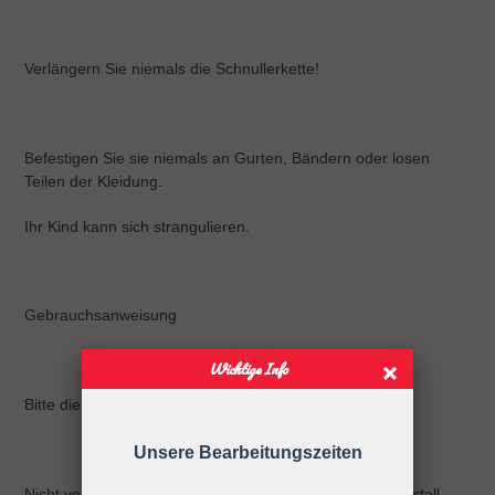
Verlängern Sie niemals die Schnullerkette!
Befestigen Sie sie niemals an Gurten, Bändern oder losen
Teilen der Kleidung.
Ihr Kind kann sich strangulieren.
Gebrauchsanweisung
Wichtige Info
Bitte die Schnullerkette nur an der Kleidung befestigen!
Unsere Bearbeitungszeiten
Nicht verwenden, wenn der Säugling sich in einem Laufstall,