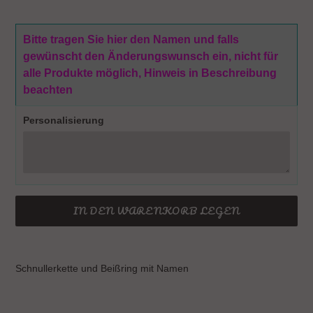
Bitte tragen Sie hier den Namen und falls
gewünscht den Änderungswunsch ein, nicht für
alle Produkte möglich, Hinweis in Beschreibung
beachten
Personalisierung
IN DEN WARENKORB LEGEN
Produkt
wird
Schnullerkette und Beißring mit Namen
zum
Warenkorb
hinzugefügt