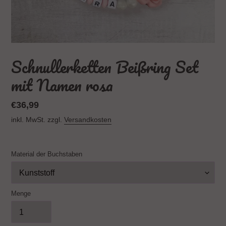
Schnullerketten Beißring Set
mit Namen rosa
Normaler
€36,99
Preis
inkl. MwSt. zzgl.
Versandkosten
Material der Buchstaben
Menge