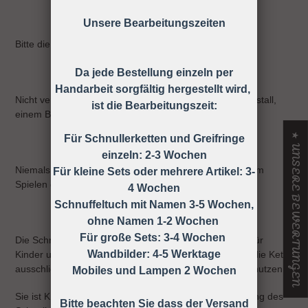
Unsere Bearbeitungszeiten
Bitte die Schnullerkette nur an der Kleidung befestigen!
Da jede Bestellung einzeln per
Handarbeit sorgfältig hergestellt wird,
Nicht verwenden, wenn der Säugling sich in einem Laufstall,
ist die Bearbeitungszeit:
einem Bett oder einer Wiege befindet
★ UNSERE BEWERTUNGEN
Für Schnullerketten und Greifringe
einzeln: 2-3 Wochen
Niemals die Schnullerkette dem Kind ohne Schnuller zum
Für kleine Sets oder mehrere Artikel: 3-
Spielen geben.
4 Wochen
Schnuffeltuch mit Namen 3-5 Wochen,
ohne Namen 1-2 Wochen
Für große Sets: 3-4 Wochen
Die Schnullerkette darf nicht unbefestigt als Spielzeug für
Wandbilder: 4-5 Werktage
Kinder unter 36 Monaten verwendet werden, daher ist die Kette
ausschließlich unter Aufsicht eines Erwachsenen zu benutzen!
Mobiles und Lampen 2 Wochen
Sie ist KEIN Spielzeug, sondern dient nur zur Befestigung des
Bitte beachten Sie dass der Versand