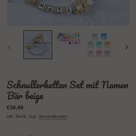
VORHERIGER
NÄC
SCHIEBER
SCH
Schnullerketten Set mit Namen
Bär beige
Normaler
€36,99
Preis
inkl. MwSt. zzgl.
Versandkosten