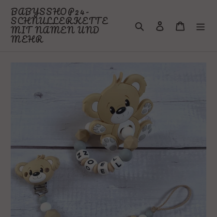
Direkt
BABYSSHOP24-
zum
SCHNULLERKETTE
Suchen
Einloggen
Warenkor
Inhalt
MIT NAMEN UND
MEHR