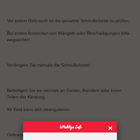
Vor jedem Gebrauch ist die gesamte Schnullerkette zu prüfen.
Bei ersten Anzeichen von Mängeln oder Beschädigungen bitte
wegwerfen!
Verlängern Sie niemals die Schnullerkette!
Befestigen Sie sie niemals an Gurten, Bändern oder losen
Teilen der Kleidung.
Ihr Kind kann sich strangulieren.
Wichtige Info
Gebrauchsanweisung