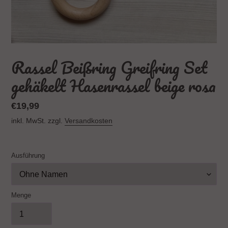
Rassel Beißring Greifring Set
gehäkelt Hasenrassel beige rosa
Normaler
€19,99
Preis
inkl. MwSt. zzgl.
Versandkosten
Ausführung
Menge