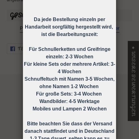
GPSR Informationen
Da jede Bestellung einzeln per
Handarbeit sorgfältig hergestellt wird,
Powered by
GPSR Compliance Manager
ist die Bearbeitungszeit:
AUF
TEILEN
★ UNSERE BEWERTUNGEN
Für Schnullerketten und Greifringe
FACEBOOK
TEILEN
einzeln: 2-3 Wochen
Für kleine Sets oder mehrere Artikel: 3-
4 Wochen
Schnuffeltuch mit Namen 3-5 Wochen,
ohne Namen 1-2 Wochen
Für große Sets: 3-4 Wochen
Wandbilder: 4-5 Werktage
127
Mobiles und Lampen 2 Wochen
Verified Reviews
Bitte beachten Sie dass der Versand
danach stattfindet und in Deutschland
1-3 Tage dauert, selten kann es zu