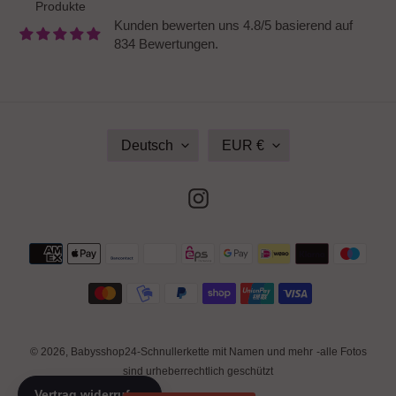
Produkte
Kunden bewerten uns 4.8/5 basierend auf
834 Bewertungen.
S
W
Deutsch
EUR €
P
Ä
R
H
A
R
Instagram
C
U
H
N
E
G
Zahlungsmethoden
© 2026,
Babysshop24-Schnullerkette mit Namen und mehr
-alle Fotos
sind urheberrechtlich geschützt