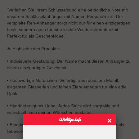
"Verleihen Sie Ihrem Schlüsselbund eine persönliche Note mit
unserem Schlüsselanhänger mit Namen Personalisiert. Der
verspielte Reh-Anhänger sorgt nicht nur für einen einzigartigen
Look, sondern auch für eine leichte Wiedererkennbarkeit.
Perfekt für als Geschenkidee."
🌟 Highlights des Produkts:
•
Individuelle Gestaltung: Der Name macht diesen Anhänger zu
einem einzigartigen Geschenk.
•
Hochwertige Materialien: Gefertigt aus robustem Metall,
eleganten Glasperlen und feinen Zierelementen für eine edle
Optik.
•
Handgefertigt mit Liebe: Jedes Stück wird sorgfältig und
individuell nach deinen Wünschen gestaltet.
Wichtige Info
•
Emotionales Geschenk: Perfekt zur Geburt, Taufe oder als
liebevolle Aufmerksamkeit für frischgebackene Eltern.