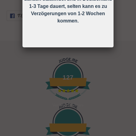
1-3 Tage dauert, selten kann es zu
Verzögerungen von 1-2 Wochen
AUF
TEILEN
FACEBOOK
kommen.
TEILEN
127
Verified Reviews