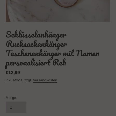
Schlüsselanhänger
Rucksackanhänger
Taschenanhänger mit Namen
personalisiert Reh
Normaler
€12,99
Preis
inkl. MwSt. zzgl.
Versandkosten
Menge