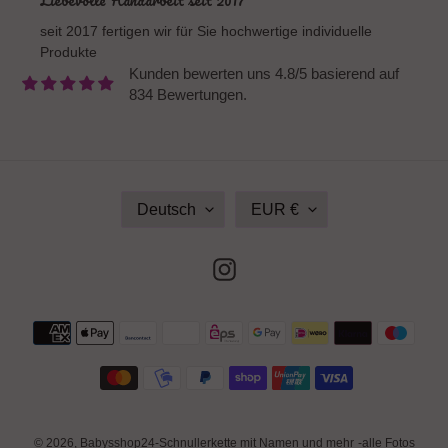
Liebevolle Handarbeit seit 2017
seit 2017 fertigen wir für Sie hochwertige individuelle
Produkte
Kunden bewerten uns 4.8/5 basierend auf
834 Bewertungen.
S
W
Deutsch
EUR €
P
Ä
R
H
A
R
Instagram
C
U
H
N
E
G
Zahlungsmethoden
© 2026,
Babysshop24-Schnullerkette mit Namen und mehr
-alle Fotos