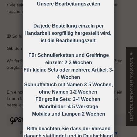
Unsere Bearbeitungszeiten
•
Vielseitig verwendbar: Ideal als Schlüsselanhänger oder
Taschenanhänger – ein stilvoller Begleiter für den Alltag.
Da jede Bestellung einzeln per
Handarbeit sorgfältig hergestellt wird,
🎁 So funktioniert’s:
ist die Bearbeitungszeit:
Gib den Namen im Personalisierungsfeld an.
★ UNSERE BEWERTUNGEN
Für Schnullerketten und Greifringe
Wir fertigen dein persönliches Erinnerungsstück mit größter
einzeln: 2-3 Wochen
Sorgfalt an.
Für kleine Sets oder mehrere Artikel: 3-
4 Wochen
Schnuffeltuch mit Namen 3-5 Wochen,
ohne Namen 1-2 Wochen
Ein einzigartiges Geschenk, das von Herzen kommt und ein
Leben lang an diesen besonderen Moment erinnert. Jetzt
Für große Sets: 3-4 Wochen
bestellen und Freude verschenken! 💖👣
Wandbilder: 4-5 Werktage
Mobiles und Lampen 2 Wochen
GPSR Informationen
Bitte beachten Sie dass der Versand
Powered by
GPSR Compliance Manager
danach stattfindet und in Deutschland