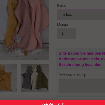
Farbe
Menge
Bitte tragen Sie hier den
Änderungswunsch ein, nich
Beschreibung beachten
Personalisierung