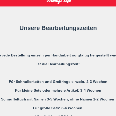
Wichtige Info
IN DE
Produkt
wird
Süßes Hasen-Schnuffeltuch aus
zum
Unsere Bearbeitungszeiten
Warenkorb
Erhältlich in 10 tollen Farben.
hinzugefügt
An den Zipfeln kann ein Schnull
und am Schnuller wieder verkn
a jede Bestellung einzeln per Handarbeit sorgfältig hergestellt wir
Material: 100% Bio-Baumw
ist die Bearbeitungszeit:
Größe: 30x30cm
Zertifiziert nach Öko-Tex 
Verwendung: Einschlafhilfe
Für Schnullerketten und Greifringe einzeln: 2-3 Wochen
Für kleine Sets oder mehrere Artikel: 3-4 Wochen
GPSR Informationen
Schnuffeltuch mit Namen 3-5 Wochen, ohne Namen 1-2 Wochen
Powered by
Für große Sets: 3-4 Wochen