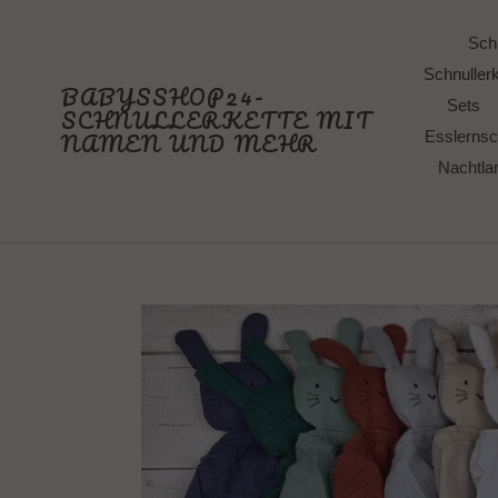
Direkt
zum
Schn
Inhalt
Schnullerk
BABYSSHOP24-
Sets
SCHNULLERKETTE MIT
NAMEN UND MEHR
Esslernsc
Nachtl