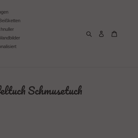
ngen
Beißketten
chnuller
Suchen
Einloggen
Warenkor
Wandbilder
alisiert
feltuch Schmusetuch