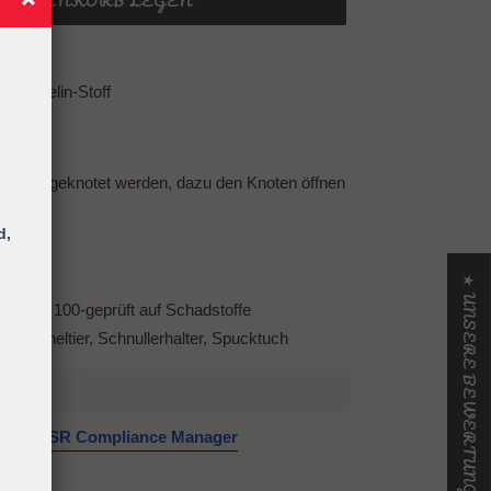
N WARENKORB LEGEN
 Musselin-Stoff
er dran geknotet werden, dazu den Knoten öffnen
oten
d,
olle
★ UNSERE BEWERTUNGEN
Standart 100-geprüft auf Schadstoffe
, Kuscheltier, Schnullerhalter, Spucktuch
GPSR Compliance Manager