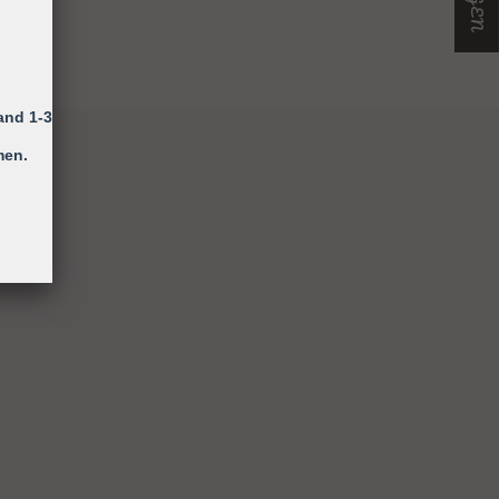
and 1-3
men.