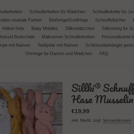
ullerketten
Schnullerketten für Mädchen
Schnullerkette für Ju
etten neutrale Farben
Beißringe/Greifringe
Schnuffeltücher
Häkel-Sets
Baby Mobiles
Silikonlätzchen
Silikonring für S
hüssel Breischale
Makramee Schnullerketten
Personalisierte 
ampe mit Namen
Teddybär mit Namen
Schlüsselanhänger person
Ohrringe für Damen und Mädchen
FAQ
Sillki® Schnuf
Hase Musselin
Normaler
€19,99
Preis
inkl. MwSt. zzgl.
Versandkosten