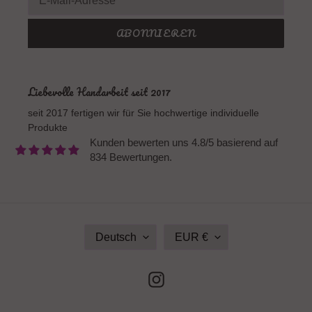
ABONNIEREN
Liebevolle Handarbeit seit 2017
seit 2017 fertigen wir für Sie hochwertige individuelle
Produkte
Kunden bewerten uns 4.8/5 basierend auf
834 Bewertungen.
S
W
Deutsch
EUR €
P
Ä
R
H
A
R
Instagram
C
U
H
N
E
G