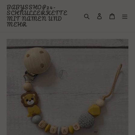
Direkt
BABYSSHOP24-
zum
SCHNULLERKETTE
Suchen
Einloggen
Warenkor
Inhalt
MIT NAMEN UND
MEHR