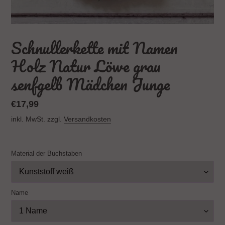
Schnullerkette mit Namen
Holz Natur Löwe grau
senfgelb Mädchen Junge
Normaler
€17,99
Preis
inkl. MwSt. zzgl.
Versandkosten
Material der Buchstaben
Name