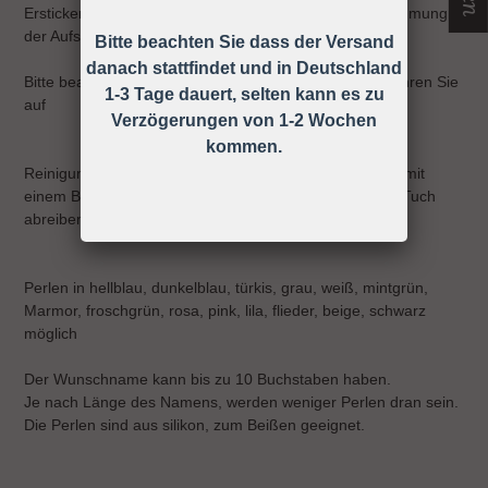
Ersticken, Strangulieren ect. können durch die Wahrnehmung
der Aufsichtspflicht vermieden werden!
Bitte beachten Sie dass der Versand
danach stattfindet und in Deutschland
Bitte beachten Sie die Gebrauchsanweisung und bewahren Sie
1-3 Tage dauert, selten kann es zu
auf
Verzögerungen von 1-2 Wochen
kommen.
Reinigung: Sie können die Schnullerkette ganz einfach mit
einem Baby-Feuchttuch oder einem anderen feuchten Tuch
abreiben.
Perlen in hellblau, dunkelblau, türkis, grau, weiß, mintgrün,
Marmor, froschgrün, rosa, pink, lila, flieder, beige, schwarz
möglich
Der Wunschname kann bis zu 10 Buchstaben haben.
Je nach Länge des Namens, werden weniger Perlen dran sein.
Die Perlen sind aus silikon, zum Beißen geeignet.