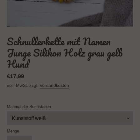
Schnullerkette mit Namen
Junge Silikon Holz grau gelb
Hund
Normaler
€17,99
Preis
inkl. MwSt. zzgl.
Versandkosten
Material der Buchstaben
Menge