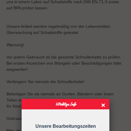
uns in einem Labor auf Schadstoffe nach DIN EN-71-3 sowie
auf BPA prüfen lassen.
Unsere Artikel werden regelmäßig von der Lebensmittel-
Überwachung auf Schadstoffe getestet
Warnung!
Vor jedem Gebrauch ist die gesamte Schnullerkette zu prüfen.
Bei ersten Anzeichen von Mängeln oder Beschädigungen bitte
wegwerfen!
Verlängern Sie niemals die Schnullerkette!
Befestigen Sie sie niemals an Gurten, Bändern oder losen
Teilen der Kleidung.
Wichtige Info
Ihr Kind kann sich strangulieren.
Gebrauchsanweisung
Unsere Bearbeitungszeiten
Bitte die Schnullerkette nur an der Kleidung befestigen!