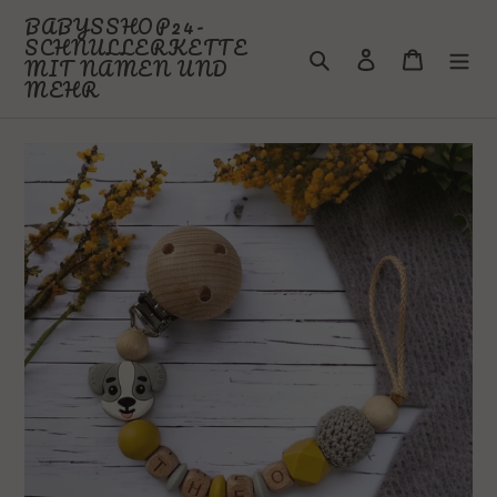
Direkt
BABYSSHOP24-
zum
SCHNULLERKETTE
Suchen
Einloggen
Warenkor
Inhalt
MIT NAMEN UND
MEHR