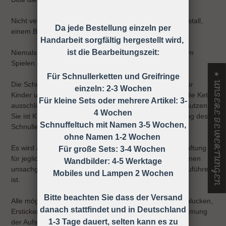
Nicht verwenden, wenn der Säugling sich in einem Laufstall,
Da jede Bestellung einzeln per
einem Bett oder einer Wiege befindet
Handarbeit sorgfältig hergestellt wird,
ist die Bearbeitungszeit:
Niemals die Schnullerkette dem Kind ohne Schnuller zum
Spielen geben.
★ UNSERE BEWERTUNGEN
Für Schnullerketten und Greifringe
Die Schnullerkette darf nicht unbefestigt als Spielzeug für
einzeln: 2-3 Wochen
Kinder unter 36 Monaten verwendet werden, daher ist die Kette
Für kleine Sets oder mehrere Artikel: 3-
ausschließlich unter Aufsicht eines Erwachsenen zu benutzen!
4 Wochen
Sie ist KEIN Spielzeug, sondern dient nur zur Befestigung des
Schnuffeltuch mit Namen 3-5 Wochen,
Schnullers an der Kleidung.
ohne Namen 1-2 Wochen
Es wird ausdrücklich darauf hingewiesen, dass keine Haftung
Für große Sets: 3-4 Wochen
für jegliche Art von Risiken übernommen wird, die auf einen
Wandbilder: 4-5 Werktage
unsachgemäßen Gebrauch der Schnullerkette zurück zuführen
Mobiles und Lampen 2 Wochen
ist.
Bitte beachten Sie dass der Versand
Alle möglichen Unfälle und Verletzungen wie z.B. Verschlucken,
danach stattfindet und in Deutschland
Ersticken, Strangulieren ect. können durch die Wahrnehmung
1-3 Tage dauert, selten kann es zu
der Aufsichtspflicht vermieden werden!