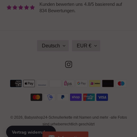
Kunden bewerten uns 4.8/5 basierend auf
834 Bewertungen.
S
W
Deutsch
EUR €
P
Ä
R
H
A
R
Instagram
C
U
H
N
E
G
Zahlungsmethoden
© 2026,
Babysshop24-Schnullerkette mit Namen und mehr
-alle Fotos
sind urheberrechtlich geschützt