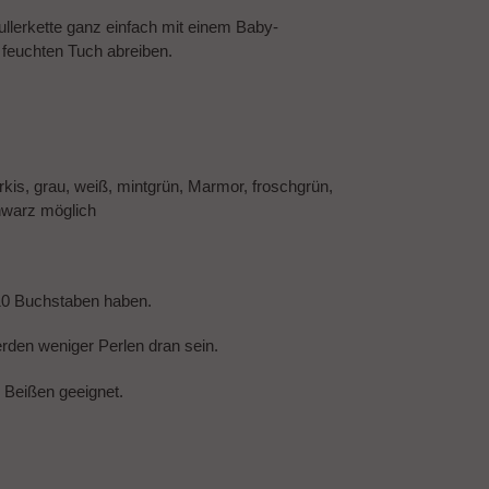
llerkette ganz einfach mit einem Baby-
feuchten Tuch abreiben.
türkis, grau, weiß, mintgrün, Marmor, froschgrün,
schwarz möglich
10 Buchstaben haben.
den weniger Perlen dran sein.
m Beißen geeignet.