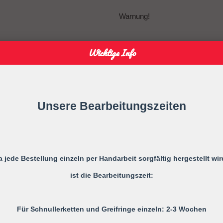
Warnung!
Wichtige Info
Vor jedem Gebrauch ist die ges
Bei ersten Anzeichen von Mäng
Unsere Bearbeitungszeiten
Verlängern Sie niemals die Schnu
a jede Bestellung einzeln per Handarbeit sorgfältig hergestellt wir
Befestigen Sie sie niemals an G
ist die Bearbeitungszeit:
Ihr Kind kann sich strangulieren.
Für Schnullerketten und Greifringe einzeln: 2-3 Wochen
Gebrauchsanweisung