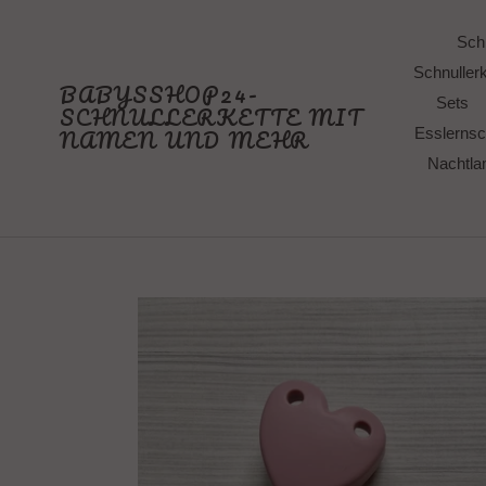
Direkt
zum
Schn
Inhalt
Schnullerk
BABYSSHOP24-
Sets
SCHNULLERKETTE MIT
NAMEN UND MEHR
Esslernsc
Nachtl