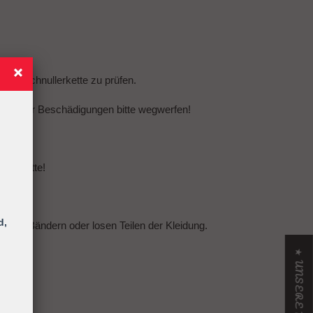
amte Schnullerkette zu prüfen.
eln oder Beschädigungen bitte wegwerfen!
llerkette!
d,
urten, Bändern oder losen Teilen der Kleidung.