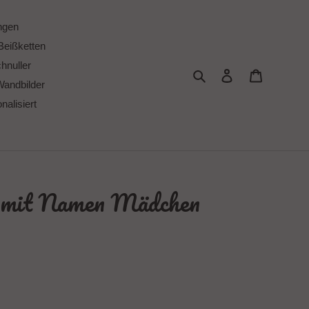
ngen
Beißketten
chnuller
Suchen
Einloggen
Warenkor
Wandbilder
alisiert
e mit Namen Mädchen