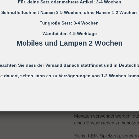
Für kleine Sets oder mehrere Artikel: 3-4 Wochen
Schnuffeltuch mit Namen 3-5 Wochen, ohne Namen 1-2 Wochen
Für große Sets: 3-4 Wochen
Bitte die Schnullerkette nur an d
Wandbilder: 4-5 Werktage
Mobiles und Lampen 2 Wochen
Nicht verwenden, wenn der Säugl
einer Wiege befindet
beachten Sie dass der Versand danach stattfindet und in Deutschl
e dauert, selten kann es zu Verzögerungen von 1-2 Wochen kom
Niemals die Schnullerkette dem
Die Schnullerkette darf nicht unb
Monaten verwendet werden, daher
eines Erwachsenen zu benutze
Sie ist KEIN Spielzeug, sondern