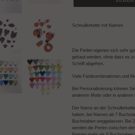
IN DE
Produkt
wird
Schnullerkette mit Namen
zum
Warenkorb
hinzugefügt
Die Perlen eigenen sich sehr gu
gekaut werden, ohne dass es z
Schrift abgehen.
Viele Farbkombinationen und Mo
Bei Personalisierung können Si
anderem Motiv oder in anderen
Der Name an der Schnullerkett
haben, bei Namen ab 7 Buchsta
Buchstaben weggelassen. Bei 2
werden die Perlen zwischen de
Namen mehr als 6 Buchstaben 