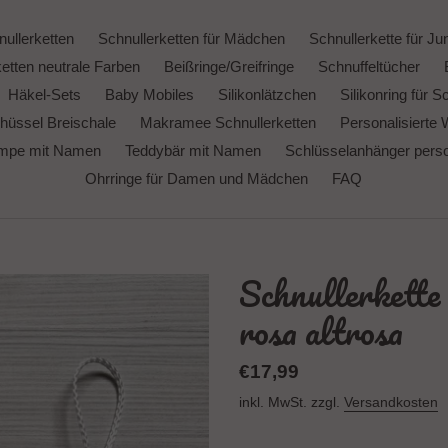
ullerketten
Schnullerketten für Mädchen
Schnullerkette für Ju
etten neutrale Farben
Beißringe/Greifringe
Schnuffeltücher
Häkel-Sets
Baby Mobiles
Silikonlätzchen
Silikonring für S
hüssel Breischale
Makramee Schnullerketten
Personalisierte 
ampe mit Namen
Teddybär mit Namen
Schlüsselanhänger person
Ohrringe für Damen und Mädchen
FAQ
Schnullerkett
rosa altrosa
Normaler
€17,99
Preis
inkl. MwSt. zzgl.
Versandkosten