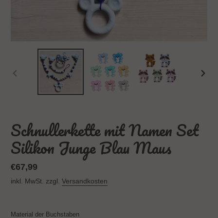
VORHERIGER
NÄC
SCHIEBER
SCH
Schnullerkette mit Namen Set
Silikon Junge Blau Maus
Normaler
€67,99
Preis
inkl. MwSt. zzgl.
Versandkosten
Material der Buchstaben