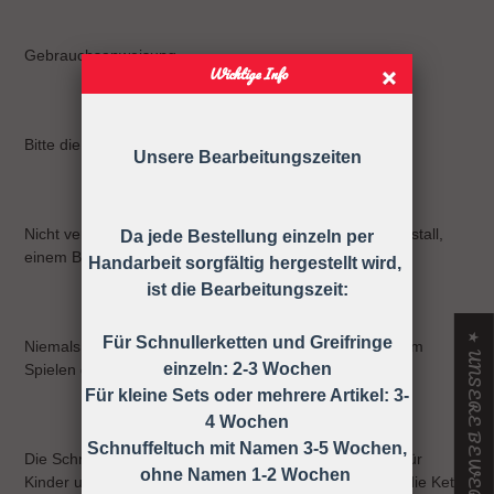
Gebrauchsanweisung
Wichtige Info
Bitte die Schnullerkette nur an der Kleidung befestigen!
Unsere Bearbeitungszeiten
Nicht verwenden, wenn der Säugling sich in einem Laufstall,
Da jede Bestellung einzeln per
einem Bett oder einer Wiege befindet
Handarbeit sorgfältig hergestellt wird,
ist die Bearbeitungszeit:
★ UNSERE BEWERTUNGEN
Für Schnullerketten und Greifringe
Niemals die Schnullerkette dem Kind ohne Schnuller zum
einzeln: 2-3 Wochen
Spielen geben.
Für kleine Sets oder mehrere Artikel: 3-
4 Wochen
Schnuffeltuch mit Namen 3-5 Wochen,
Die Schnullerkette darf nicht unbefestigt als Spielzeug für
ohne Namen 1-2 Wochen
Kinder unter 36 Monaten verwendet werden, daher ist die Kette