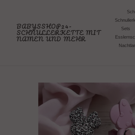
Direkt
zum
Schn
Inhalt
Schnullerk
BABYSSHOP24-
Sets
SCHNULLERKETTE MIT
NAMEN UND MEHR
Esslernsc
Nachtl