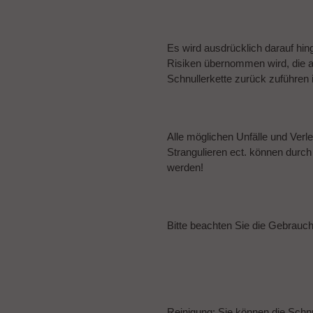
Es wird ausdrücklich darauf hin
Risiken übernommen wird, die
Schnullerkette zurück zuführen i
Alle möglichen Unfälle und Verl
Strangulieren ect. können durc
werden!
Bitte beachten Sie die Gebrau
Reinigung: Sie können die Schnu