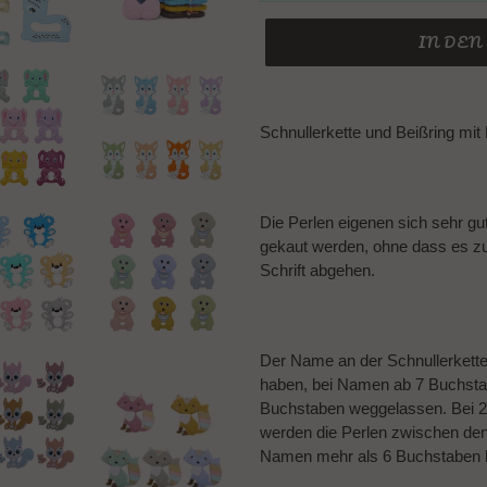
IN DE
Produkt
wird
Schnullerkette und Beißring mi
zum
Warenkorb
hinzugefügt
Die Perlen eigenen sich sehr gu
gekaut werden, ohne dass es z
Schrift abgehen.
Der Name an der Schnullerkett
haben, bei Namen ab 7 Buchsta
Buchstaben weggelassen. Bei 2
werden die Perlen zwischen de
Namen mehr als 6 Buchstaben 