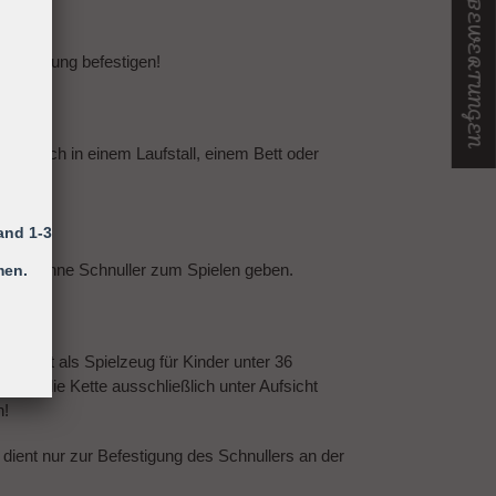
★ UNSERE BEWERTUNGEN
er Kleidung befestigen!
ing sich in einem Laufstall, einem Bett oder
and 1-3
 Kind ohne Schnuller zum Spielen geben.
men.
efestigt als Spielzeug für Kinder unter 36
 ist die Kette ausschließlich unter Aufsicht
n!
 dient nur zur Befestigung des Schnullers an der