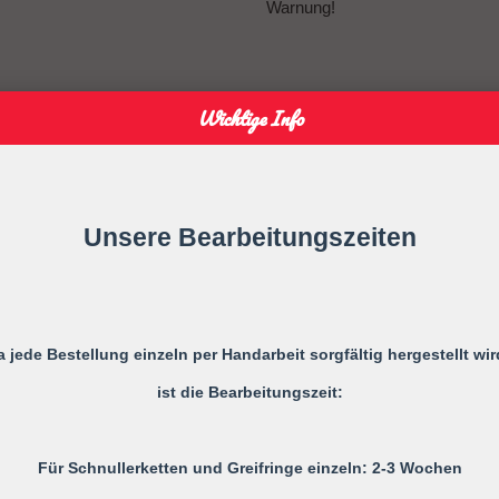
Warnung!
Vor jedem Gebrauch ist die ges
Wichtige Info
Bei ersten Anzeichen von Mäng
Unsere Bearbeitungszeiten
Verlängern Sie niemals die Schnu
Befestigen Sie sie niemals an G
a jede Bestellung einzeln per Handarbeit sorgfältig hergestellt wir
Ihr Kind kann sich strangulieren.
ist die Bearbeitungszeit:
Für Schnullerketten und Greifringe einzeln: 2-3 Wochen
Gebrauchsanweisung