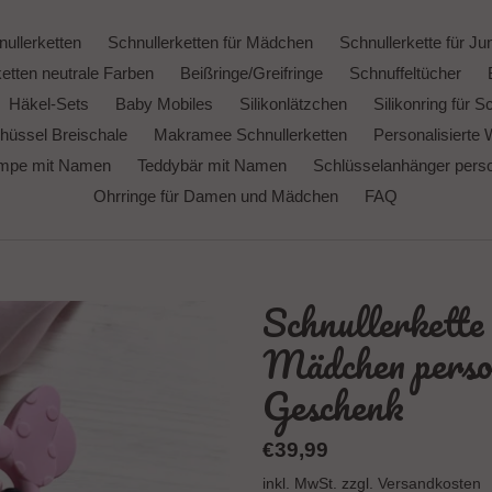
ullerketten
Schnullerketten für Mädchen
Schnullerkette für Ju
etten neutrale Farben
Beißringe/Greifringe
Schnuffeltücher
Häkel-Sets
Baby Mobiles
Silikonlätzchen
Silikonring für S
hüssel Breischale
Makramee Schnullerketten
Personalisierte 
ampe mit Namen
Teddybär mit Namen
Schlüsselanhänger person
Ohrringe für Damen und Mädchen
FAQ
Schnullerkette
Mädchen person
Geschenk
Normaler
€39,99
Preis
inkl. MwSt. zzgl.
Versandkosten