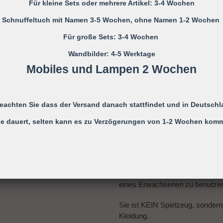
Für kleine Sets oder mehrere Artikel: 3-4 Wochen
Schnuffeltuch mit Namen 3-5 Wochen, ohne Namen 1-2 Wochen
Bitte die Schnullerkette nur an d
Für große Sets: 3-4 Wochen
Wandbilder: 4-5 Werktage
Mobiles und Lampen 2 Wochen
Nicht verwenden, wenn der Säugl
einer Wiege befindet
beachten Sie dass der Versand danach stattfindet und in Deutschl
Niemals die Schnullerkette dem
e dauert, selten kann es zu Verzögerungen von 1-2 Wochen kom
Die Schnullerkette darf nicht unb
Monaten verwendet werden, daher
eines Erwachsenen zu benutze
Sie ist KEIN Spielzeug, sondern
Kleidung.