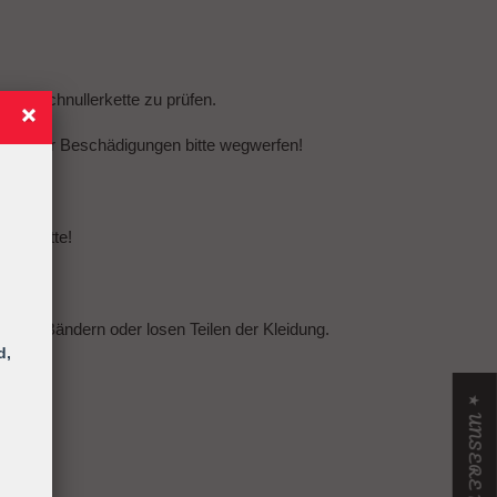
amte Schnullerkette zu prüfen.
eln oder Beschädigungen bitte wegwerfen!
llerkette!
urten, Bändern oder losen Teilen der Kleidung.
d,