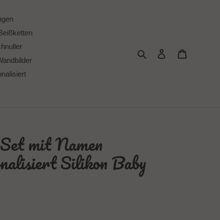
ngen
Beißketten
chnuller
Suchen
Einloggen
Warenkor
Wandbilder
alisiert
 Set mit Namen
alisiert Silikon Baby