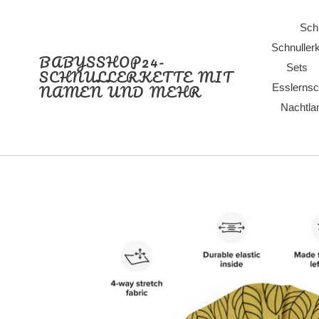
Direkt
zum
Schn
Inhalt
Schnullerk
BABYSSHOP24-
Sets
SCHNULLERKETTE MIT
NAMEN UND MEHR
Esslernsc
Nachtl