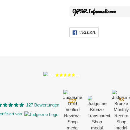
GPSR Informationen
AUF
TEILEN
FACEBOOK
TEILEN
127
Verified Reviews
13
127
127 Bewertungen
erifiziert von