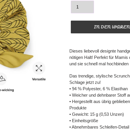
IN DEN WARE
Produkt
wird
Dieses liebevoll designte handg
zum
nötigen Halt! Perfekt für Mamis
Warenkorb
und sie schnell mal hochbinden
hinzugefügt
Das trendige, stylische Scrunchie
Schlage jetzt zu!
• 94 % Polyester, 6 % Elasthan
• Weicher und dehnbarer Stoff a
• Hergestellt aus übrig gebliebe
Produkte
• Gewicht: 15 g (0,53 Unzen)
• Einheitsgröße
• Abnehmbares Schleifen-Detail