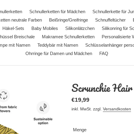
ullerketten
Schnullerketten für Mädchen
Schnullerkette für Ju
etten neutrale Farben
Beißringe/Greifringe
Schnuffeltücher
Häkel-Sets
Baby Mobiles
Silikonlätzchen
Silikonring für S
hüssel Breischale
Makramee Schnullerketten
Personalisierte 
ampe mit Namen
Teddybär mit Namen
Schlüsselanhänger person
Ohrringe für Damen und Mädchen
FAQ
Scrunchie Hai
Normaler
€19,99
Preis
inkl. MwSt. zzgl.
Versandkosten
Menge