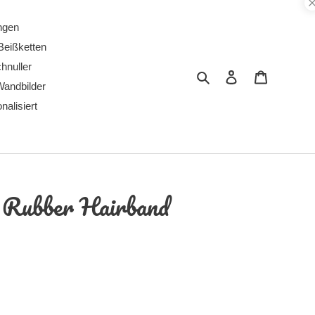
ngen
Beißketten
chnuller
Suchen
Einloggen
Warenkor
Wandbilder
alisiert
r Rubber Hairband