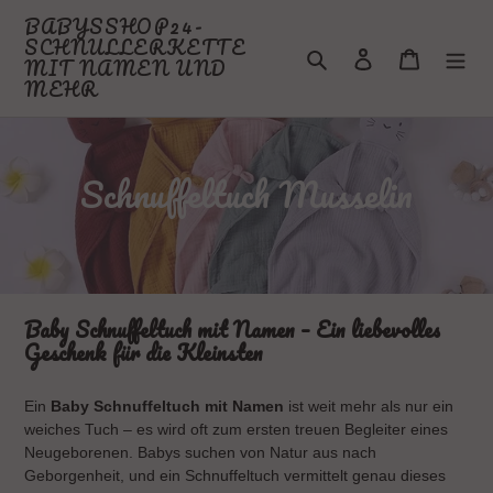
Direkt
BABYSSHOP24-
zum
SCHNULLERKETTE
Suchen
Einloggen
Warenkor
Inhalt
MIT NAMEN UND
MEHR
K
Schnuffeltuch Musselin
a
t
e
Baby Schnuffeltuch mit Namen – Ein liebevolles
g
Geschenk für die Kleinsten
o
Ein
Baby Schnuffeltuch mit Namen
ist weit mehr als nur ein
r
weiches Tuch – es wird oft zum ersten treuen Begleiter eines
i
Neugeborenen. Babys suchen von Natur aus nach
Geborgenheit, und ein Schnuffeltuch vermittelt genau dieses