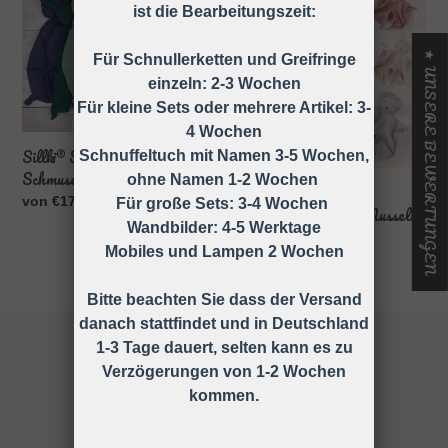
Schnuffeltuch
Schnuffeltuch
ist die Bearbeitungszeit:
Schmusetuch
Schmusetuch
Hase
Löwe
★ UNSERE BEWERTUNGEN
Für Schnullerketten und Greifringe
Musselin
Musselin
einzeln: 2-3 Wochen
Für kleine Sets oder mehrere Artikel: 3-
4 Wochen
Sillki® Schnuffeltuch
Schnuffeltuch mit Namen 3-5 Wochen,
Schmusetuch Hase Musselin
ohne Namen 1-2 Wochen
Sillki® Schnuffeltuch
Normaler
von €17,99
Für große Sets: 3-4 Wochen
Schmusetuch Löwe Musselin
Preis
Wandbilder: 4-5 Werktage
Normaler
von €17,99
Mobiles und Lampen 2 Wochen
Preis
Bitte beachten Sie dass der Versand
danach stattfindet und in Deutschland
1-3 Tage dauert, selten kann es zu
Verzögerungen von 1-2 Wochen
kommen.
127