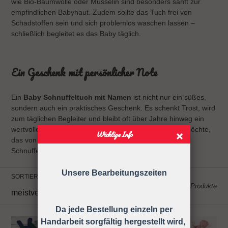
wie Bio-Baumwolle oder Musselin sind besonders sanft zur
empfindlichen Babyhaut. Zudem sollte das Tuch frei von
Schadstoffen sein und sich problemlos waschen lassen –
schließlich begleitet es das Baby täglich.
Ein Geschenk mit persönlicher Note
Ein
Baby Schnuffeltuch mit Namen
ist nicht nur ein süßes,
sondern auch ein praktisches Geschenk. Es schenkt Trost, wird
zum täglichen Begleiter und bleibt oft über Jahre hinweg ein
wertvolles Erinnerungsstück. Wer etwas verschenken möchte,
Wichtige Info
das von Herzen kommt, trifft mit einem personalisierten
Schnuffeltuch eine wunderbare Wahl.
Unsere Bearbeitungszeiten
SORTIEREN NACH
2 Produkte
Da jede Bestellung einzeln per
Sillki®
Sillki®
Handarbeit sorgfältig hergestellt wird,