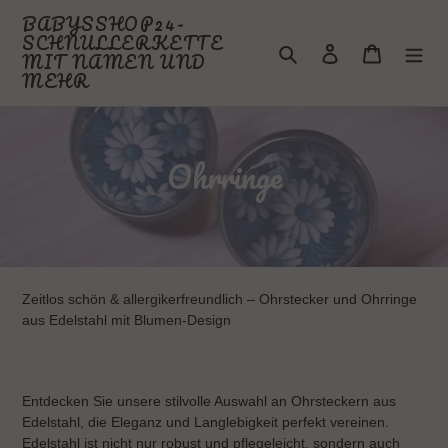
Passer
BABYSSHOP24-
au
SCHNULLERKETTE
Rechercher
Se connecter
Panier
contenu
MIT NAMEN UND
MEHR
C
Ohrringe
o
l
l
Zeitlos schön & allergikerfreundlich – Ohrstecker und Ohrringe
e
aus Edelstahl mit Blumen-Design
c
t
Entdecken Sie unsere stilvolle Auswahl an Ohrsteckern aus
i
Edelstahl, die Eleganz und Langlebigkeit perfekt vereinen.
Edelstahl ist nicht nur robust und pflegeleicht, sondern auch