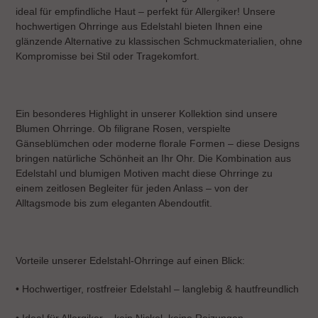
o
ideal für empfindliche Haut – perfekt für Allergiker! Unsere
n
hochwertigen Ohrringe aus Edelstahl bieten Ihnen eine
glänzende Alternative zu klassischen Schmuckmaterialien, ohne
:
Kompromisse bei Stil oder Tragekomfort.
Ein besonderes Highlight in unserer Kollektion sind unsere
Blumen Ohrringe. Ob filigrane Rosen, verspielte
Gänseblümchen oder moderne florale Formen – diese Designs
bringen natürliche Schönheit an Ihr Ohr. Die Kombination aus
Edelstahl und blumigen Motiven macht diese Ohrringe zu
einem zeitlosen Begleiter für jeden Anlass – von der
Alltagsmode bis zum eleganten Abendoutfit.
Vorteile unserer Edelstahl-Ohrringe auf einen Blick:
•
Hochwertiger, rostfreier Edelstahl – langlebig & hautfreundlich
•
Ideal für Allergiker – kein Nickel, keine Reizungen