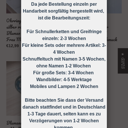
Da jede Bestellung einzeln per
Geschenk
Blumen
Handarbeit sorgfältig hergestellt wird,
Freundin
Geschenk
ist die Bearbeitungszeit:
Frau
Schmuck
Ohrringe Ohrstecker gold
Edelstahl Ohrringe
Mädchen
silber roségold Edelstahl
Ohrstecker gold silber
Für Schnullerketten und Greifringe
Blumen Geschenk Freundin
roségold Farbauswahl
Frau Mädchen
Blumen Geschenk Schmuck
einzeln: 2-3 Wochen
Für kleine Sets oder mehrere Artikel: 3-
Prix
€12,99
Prix
€12,99
normal
normal
4 Wochen
★ AVIS
Schnuffeltuch mit Namen 3-5 Wochen,
Blumenohrringe
ohne Namen 1-2 Wochen
Ohrstecker
Für große Sets: 3-4 Wochen
gold
Wandbilder: 4-5 Werktage
silber
Mobiles und Lampen 2 Wochen
roségold
blau
Bitte beachten Sie dass der Versand
Farbauswahl
danach stattfindet und in Deutschland
Blumen
1-3 Tage dauert, selten kann es zu
Geschenk
Schmuck
Verzögerungen von 1-2 Wochen
Blumenohrringe Ohrstecker
kommen.