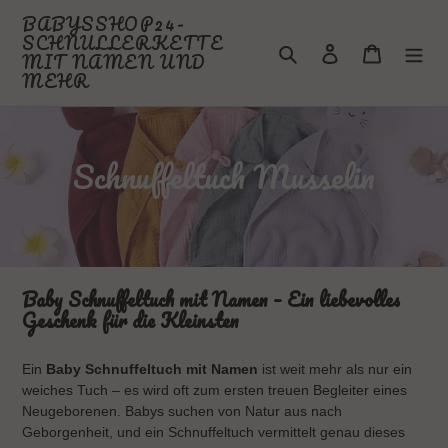
Passer
BABYSSHOP24-
au
SCHNULLERKETTE
Rechercher
Se connecter
Panier
contenu
MIT NAMEN UND
MEHR
C
Schnuffeltuch Musselin
o
l
l
Baby Schnuffeltuch mit Namen – Ein liebevolles
e
Geschenk für die Kleinsten
c
Ein
Baby Schnuffeltuch mit Namen
ist weit mehr als nur ein
t
weiches Tuch – es wird oft zum ersten treuen Begleiter eines
i
Neugeborenen. Babys suchen von Natur aus nach
Geborgenheit, und ein Schnuffeltuch vermittelt genau dieses