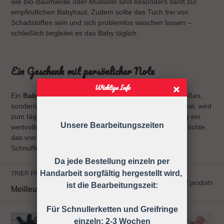
wie Bio-Baumwolle oder Musselin sind besonders sanft zur
empfindlichen Babyhaut. Zudem sollte das Tuch frei von
Schadstoffen sein und sich problemlos waschen lassen –
schließlich begleitet es das Baby täglich.
Ein Geschenk mit persönlicher Note
Wichtige Info
Ein
Baby Schnuffeltuch mit Namen
ist nicht nur ein süßes,
sondern auch ein praktisches Geschenk. Es schenkt Trost, wird
zum täglichen Begleiter und bleibt oft über Jahre hinweg ein
Unsere Bearbeitungszeiten
wertvolles Erinnerungsstück. Wer etwas verschenken möchte,
das von Herzen kommt, trifft mit einem personalisierten
Schnuffeltuch eine wunderbare Wahl.
Da jede Bestellung einzeln per
Handarbeit sorgfältig hergestellt wird,
TRIER PAR
2 produits
ist die Bearbeitungszeit:
Für Schnullerketten und Greifringe
Sillki®
Sillki®
einzeln: 2-3 Wochen