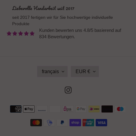
Liebevolle Handarbeit seit 2017
seit 2017 fertigen wir für Sie hochwertige individuelle
Produkte
Kunden bewerten uns 4.8/5 basierend auf
834 Bewertungen.
L
D
français
EUR €
A
E
N
V
G
I
Instagram
U
S
E
E
Moyens
de
paiement