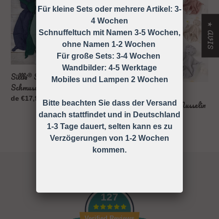
Schnuffeltuch
Schnuffeltuch
Für kleine Sets oder mehrere Artikel: 3-
Schmusetuch
Schmusetuch
4 Wochen
Hase
Löwe
★ AVIS
Schnuffeltuch mit Namen 3-5 Wochen,
Musselin
Musselin
ohne Namen 1-2 Wochen
Für große Sets: 3-4 Wochen
Wandbilder: 4-5 Werktage
Sillki® Schnuffeltuch
Mobiles und Lampen 2 Wochen
Schmusetuch Hase Musselin
Sillki® Schnuffeltuch
Prix
de €17,99
Bitte beachten Sie dass der Versand
Schmusetuch Löwe Musselin
normal
danach stattfindet und in Deutschland
Prix
de €17,99
normal
1-3 Tage dauert, selten kann es zu
Verzögerungen von 1-2 Wochen
kommen.
127
Verified Reviews